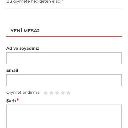
Bu qiymətə həqiqətən əladır
YENI MESAJ
Ad və soyadınız
Email
Qiymətləndirmə
*
Şərh