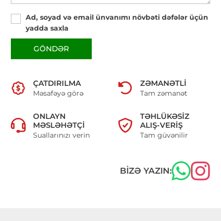
Ad, soyad və email ünvanımı növbəti dəfələr üçün
yadda saxla
GÖNDƏR
ÇATDIRILMA
ZƏMANƏTLI
Məsafəyə görə
Tam zəmanət
ONLAYN
TƏHLÜKƏSIZ
MƏSLƏHƏTÇI
ALIŞ-VERIŞ
Suallarınızı verin
Tam güvənilir
BIZƏ YAZIN: