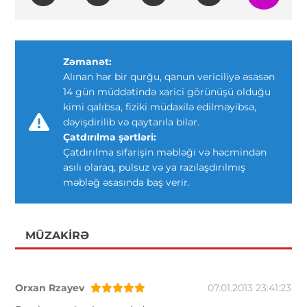
Zəmanət:
Alınan hər bir qurğu, qanun vericiliyə əsasən
14 gün müddətində xarici görünüşü olduğu
kimi qalıbsa, fiziki müdaxilə edilməyibsə,
dəyişdirilib və qaytarıla bilər.
Çatdırılma şərtləri:
Çatdırılma sifarişin məbləği və həcmindən
asılı olaraq, pulsuz və ya razılaşdırılmış
məbləğ əsasında baş verir.
MÜZAKIRƏ
Orxan Rzayev
07.01.2013 23:41:23