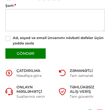
*
Şərh
Ad, soyad və email ünvanımı növbəti dəfələr üçün
yadda saxla
GÖNDƏR
ÇATDIRILMA
ZƏMANƏTLI
Məsafəyə görə
Tam zəmanət
ONLAYN
TƏHLÜKƏSIZ
MƏSLƏHƏTÇI
ALIŞ-VERIŞ
Suallarınızı verin
Tam güvənilir