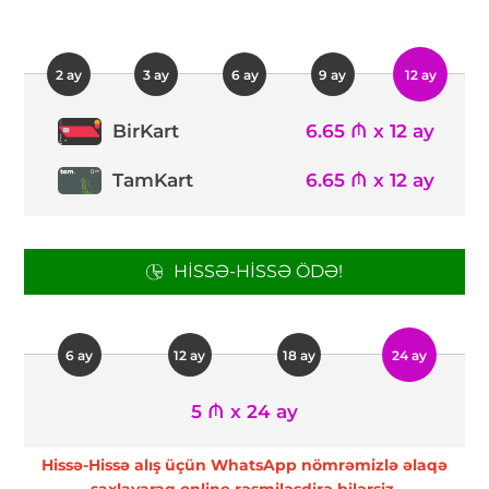
2 ay
3 ay
6 ay
9 ay
12 ay
6.65 ₼ x 12 ay
BirKart
TamKart
6.65 ₼ x 12 ay
HISSƏ-HISSƏ ÖDƏ!
6 ay
12 ay
18 ay
24 ay
5 ₼ x 24 ay
Hissə-Hissə alış üçün WhatsApp nömrəmizlə əlaqə