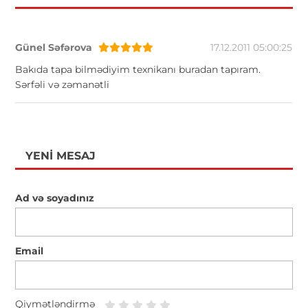
Günel Səfərova
17.12.2011 05:00:25
Bakıda tapa bilmədiyim texnikanı buradan tapıram.
Sərfəli və zəmanətli
YENI MESAJ
Ad və soyadınız
Email
Qiymətləndirmə