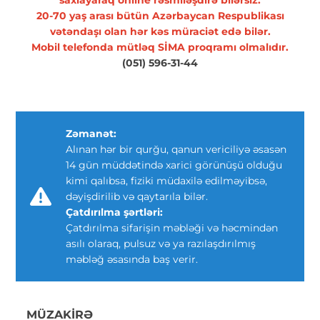
saxlayaraq online rəsmiləşdirə bilərsiz.
20-70 yaş arası bütün Azərbaycan Respublikası
vətəndaşı olan hər kəs müraciət edə bilər.
Mobil telefonda mütləq SİMA proqramı olmalıdır.
(051) 596-31-44
Zəmanət:
Alınan hər bir qurğu, qanun vericiliyə əsasən
14 gün müddətində xarici görünüşü olduğu
kimi qalıbsa, fiziki müdaxilə edilməyibsə,
dəyişdirilib və qaytarıla bilər.
Çatdırılma şərtləri:
Çatdırılma sifarişin məbləği və həcmindən
asılı olaraq, pulsuz və ya razılaşdırılmış
məbləğ əsasında baş verir.
MÜZAKIRƏ