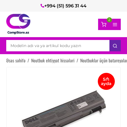
+994 (51) 596 31 44
2
Əsas səhifə
/
Noutbuk ehtiyyat hissələri
/
Noutbuklar üçün batareyala
5₼
ayda