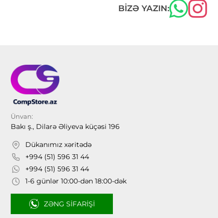
BIZƏ YAZIN:
Ünvan:
Bakı ş., Dilarə Əliyeva küçəsi 196
Dükanımız xəritədə
+994 (51) 596 31 44
+994 (51) 596 31 44
1-6 günlər 10:00-dən 18:00-dək
ZƏNG SIFARIŞI