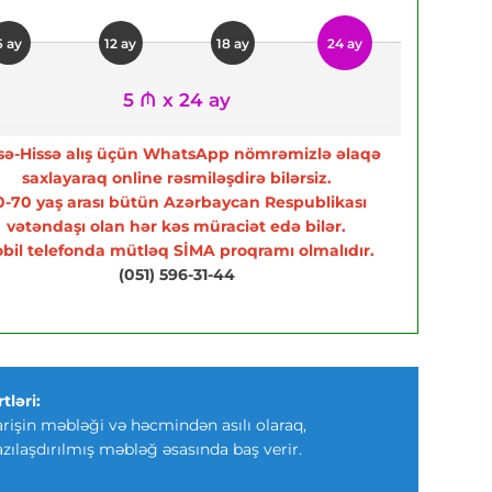
6 ay
12 ay
18 ay
24 ay
5 ₼ x 24 ay
sə-Hissə alış üçün WhatsApp nömrəmizlə əlaqə
saxlayaraq online rəsmiləşdirə bilərsiz.
0-70 yaş arası bütün Azərbaycan Respublikası
vətəndaşı olan hər kəs müraciət edə bilər.
bil telefonda mütləq SİMA proqramı olmalıdır.
(051) 596-31-44
tləri:
arişin məbləği və həcmindən asılı olaraq,
azılaşdırılmış məbləğ əsasında baş verir.