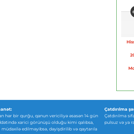
His
2
Mo
anət:
Çatdırılma şər
an hər bir qurğu, qanun vericiliyə əsasən 14 gün
Çatdırılma sif
ətində xarici görünüşü olduğu kimi qalıbsa,
pulsuz və ya r
ki müdaxilə edilməyibsə, dəyişdirilib və qaytarıla