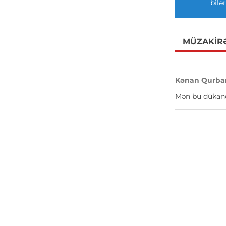
bilər
MÜZAKIR
Kənan Qurba
Mən bu dükanda