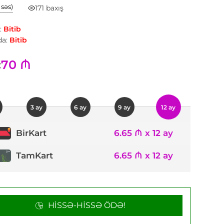
1 səs)
171 baxış
:
Bitib
a:
Bitib
70 ₼
:
3 ay
6 ay
9 ay
12 ay
6.65 ₼ x 12 ay
BirKart
TamKart
6.65 ₼ x 12 ay
HISSƏ-HISSƏ ÖDƏ!