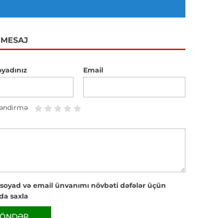
 MESAJ
oyadınız
Email
əndirmə
 soyad və email ünvanımı növbəti dəfələr üçün
da saxla
ÖNDƏR