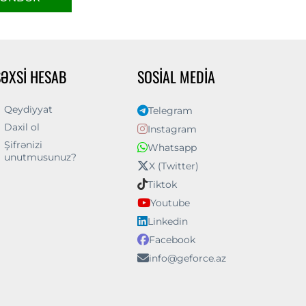
ŞƏXSI HESAB
SOSIAL MEDIA
Qeydiyyat
Telegram
Daxil ol
Instagram
Şifrənizi
Whatsapp
unutmusunuz?
X (Twitter)
Tiktok
Youtube
Linkedin
Facebook
info@geforce.az