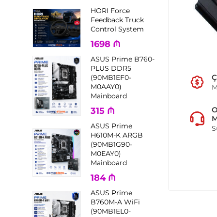
HORI Force
Feedback Truck
Control System
1698
₼
ASUS Prime B760-
PLUS DDR5
Ç
(90MB1EF0-
M0AAY0)
M
Mainboard
315
₼
M
ASUS Prime
S
H610M-K ARGB
(90MB1G90-
M0EAY0)
Mainboard
184
₼
ASUS Prime
B760M-A WiFi
(90MB1EL0-