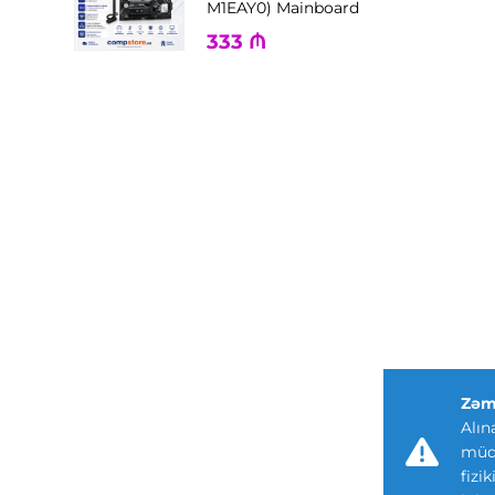
M1EAY0) Mainboard
333
₼
Zəm
Alın
müdd
fizi