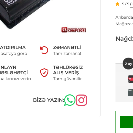
5 / 5
(
Anbarda
Mağazad
Nağd
ATDIRILMA
ZƏMANƏTLI
əsafəyə görə
Tam zəmanət
2 ay
ONLAYN
TƏHLÜKƏSIZ
ƏSLƏHƏTÇI
ALIŞ-VERIŞ
uallarınızı verin
Tam güvənilir
BIZƏ YAZIN: