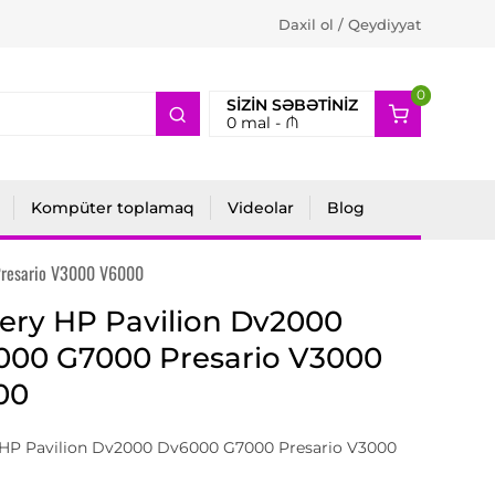
Daxil ol / Qeydiyyat
0
2
SIZIN SƏBƏTINIZ
0
mal -
₼
Kompüter toplamaq
Videolar
Blog
Presario V3000 V6000
ery HP Pavilion Dv2000
000 G7000 Presario V3000
00
 HP Pavilion Dv2000 Dv6000 G7000 Presario V3000