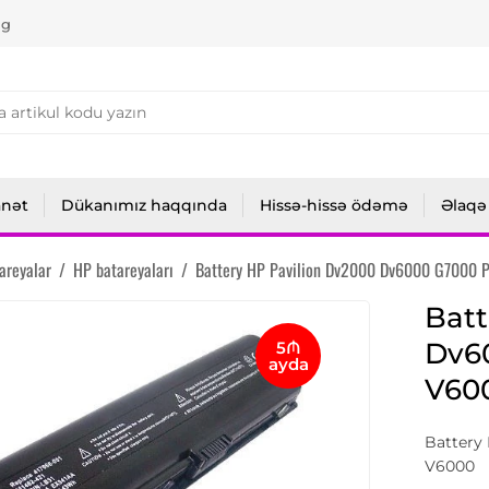
ng
anət
Dükanımız haqqında
Hissə-hissə ödəmə
Əlaqə
areyalar
/
HP batareyaları
/
Battery HP Pavilion Dv2000 Dv6000 G7000 
Batt
Dv6
5₼
ayda
V60
Battery
V6000