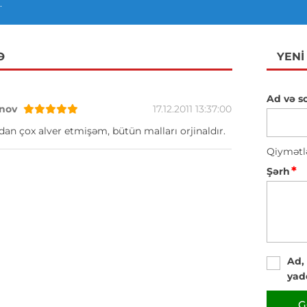
.
Ə
YENI
Ad və s
nov
17.12.2011 13:37:00
n çox alver etmişəm, bütün malları orjinaldır.
Qiymətl
*
Şərh
Ad,
yad
G