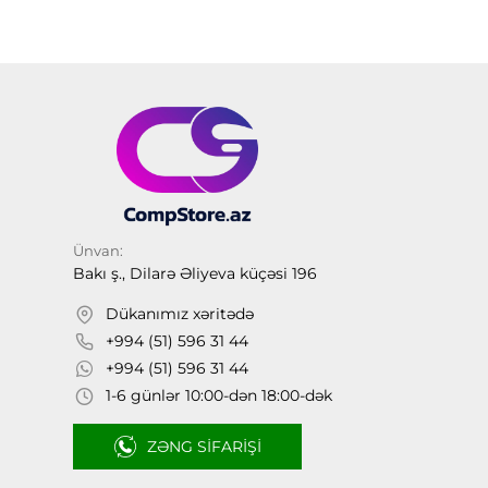
Ünvan:
Bakı ş., Dilarə Əliyeva küçəsi 196
Dükanımız xəritədə
+994 (51) 596 31 44
+994 (51) 596 31 44
1-6 günlər 10:00-dən 18:00-dək
ZƏNG SIFARIŞI