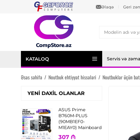
Əlaqə
Geri zə
KATALOQ
Servis və zəm
Əsas səhifə
/
Noutbuk ehtiyyat hissələri
/
Noutbuklar üçün bat
YENI DAXIL OLANLAR
ASUS Prime
B760M-PLUS
(90MB1EF0-
M1EAY0) Mainboard
307
₼