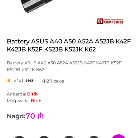
Battery ASUS A40 A50 A52А A52JB K42F
K42JB K52F K52JB K52JK K62
Battery ASUS A40 A50 A52А A52JB K42F K42JB K52F
K52JB K52JK K62
5 / 5
(1 səs)
211 baxış
Anbarda:
Bitib
Mağazada:
Bitib
70 ₼
Nağd: