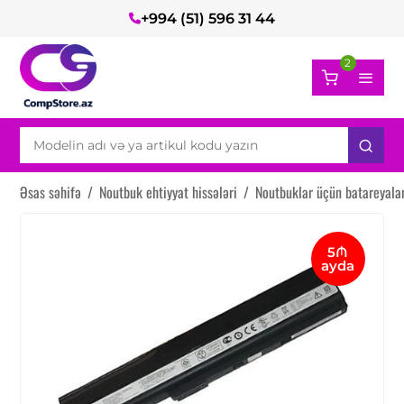
+994 (51) 596 31 44
2
Əsas səhifə
/
Noutbuk ehtiyyat hissələri
/
Noutbuklar üçün batareyala
5₼
ayda