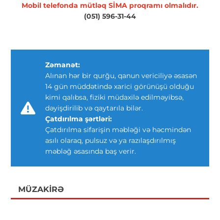
Mobil telefonda mütləq SİMA proqramı olmalıdır.
(051) 596-31-44
Zəmanət:
Alınan hər bir qurğu, qanun vericiliyə əsasən
14 gün müddətində xarici görünüşü olduğu
kimi qalıbsa, fiziki müdaxilə edilməyibsə,
dəyişdirilib və qaytarıla bilər.
Çatdırılma şərtləri:
Çatdırılma sifarişin məbləği və həcmindən
asılı olaraq, pulsuz və ya razılaşdırılmış
məbləğ əsasında baş verir.
MÜZAKIRƏ