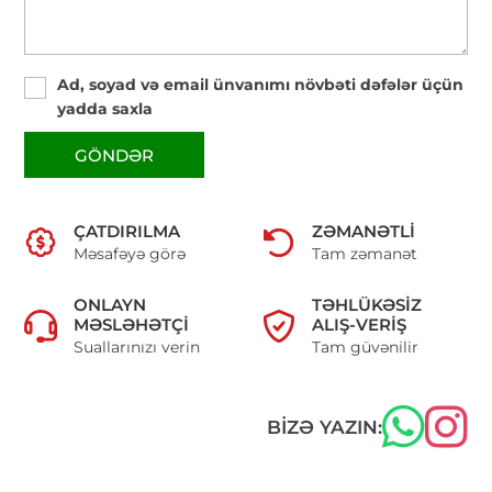
Ad, soyad və email ünvanımı növbəti dəfələr üçün
yadda saxla
GÖNDƏR
ÇATDIRILMA
ZƏMANƏTLI
Məsafəyə görə
Tam zəmanət
ONLAYN
TƏHLÜKƏSIZ
MƏSLƏHƏTÇI
ALIŞ-VERIŞ
Suallarınızı verin
Tam güvənilir
BIZƏ YAZIN: