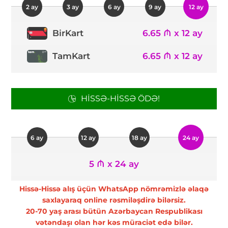
2 ay
3 ay
6 ay
9 ay
12 ay
6.65 ₼ x 12 ay
BirKart
TamKart
6.65 ₼ x 12 ay
HISSƏ-HISSƏ ÖDƏ!
6 ay
12 ay
18 ay
24 ay
5 ₼ x 24 ay
Hissə-Hissə alış üçün WhatsApp nömrəmizlə əlaqə
saxlayaraq online rəsmiləşdirə bilərsiz.
20-70 yaş arası bütün Azərbaycan Respublikası
vətəndaşı olan hər kəs müraciət edə bilər.