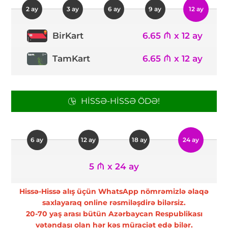
2 ay
3 ay
6 ay
9 ay
12 ay
6.65 ₼ x 12 ay
BirKart
TamKart
6.65 ₼ x 12 ay
HISSƏ-HISSƏ ÖDƏ!
6 ay
12 ay
18 ay
24 ay
5 ₼ x 24 ay
Hissə-Hissə alış üçün WhatsApp nömrəmizlə əlaqə
saxlayaraq online rəsmiləşdirə bilərsiz.
20-70 yaş arası bütün Azərbaycan Respublikası
vətəndaşı olan hər kəs müraciət edə bilər.