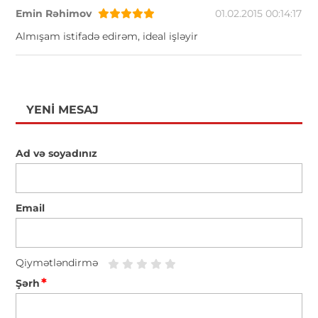
Emin Rəhimov
01.02.2015 00:14:17
Almışam istifadə edirəm, ideal işləyir
YENI MESAJ
Ad və soyadınız
Email
Qiymətləndirmə
*
Şərh