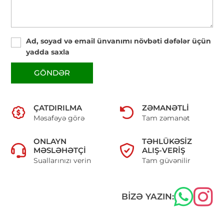
Ad, soyad və email ünvanımı növbəti dəfələr üçün
yadda saxla
GÖNDƏR
ÇATDIRILMA
ZƏMANƏTLI
Məsafəyə görə
Tam zəmanət
ONLAYN
TƏHLÜKƏSIZ
MƏSLƏHƏTÇI
ALIŞ-VERIŞ
Suallarınızı verin
Tam güvənilir
BIZƏ YAZIN: