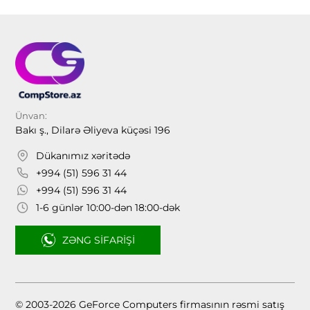
Ünvan:
Bakı ş., Dilarə Əliyeva küçəsi 196
Dükanımız xəritədə
+994 (51) 596 31 44
+994 (51) 596 31 44
1-6 günlər 10:00-dən 18:00-dək
ZƏNG SIFARIŞI
© 2003-2026 GeForce Computers firmasının rəsmi satış