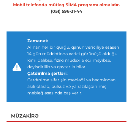
Mobil telefonda mütləq SİMA proqramı olmalıdır.
(051) 596-31-44
Zəmanət:
Alınan hər bir qurğu, qanun vericiliyə əsasən
14 gün müddətində xarici görünüşü olduğu
kimi qalıbsa, fiziki müdaxilə edilməyibsə,
dəyişdirilib və qaytarıla bilər.
Çatdırılma şərtləri:
Çatdırılma sifarişin məbləği və həcmindən
asılı olaraq, pulsuz və ya razılaşdırılmış
məbləğ əsasında baş verir.
MÜZAKIRƏ