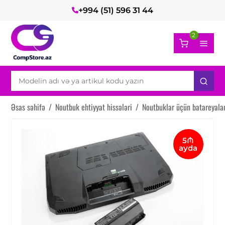
+994 (51) 596 31 44
2
Əsas səhifə
/
Noutbuk ehtiyyat hissələri
/
Noutbuklar üçün batareyala
5₼
ayda