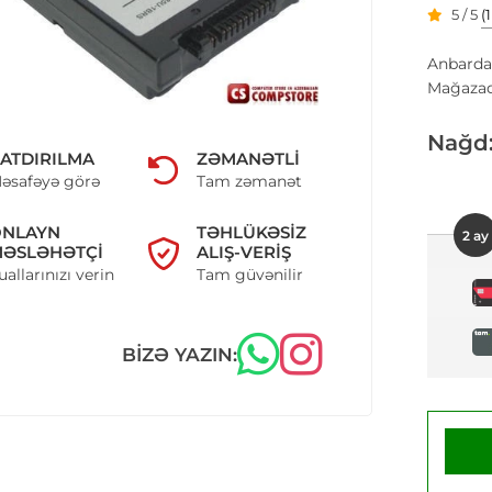
5 / 5
(
Anbarda
Mağazad
Nağd
ATDIRILMA
ZƏMANƏTLI
əsafəyə görə
Tam zəmanət
ONLAYN
TƏHLÜKƏSIZ
2 ay
ƏSLƏHƏTÇI
ALIŞ-VERIŞ
uallarınızı verin
Tam güvənilir
BIZƏ YAZIN: