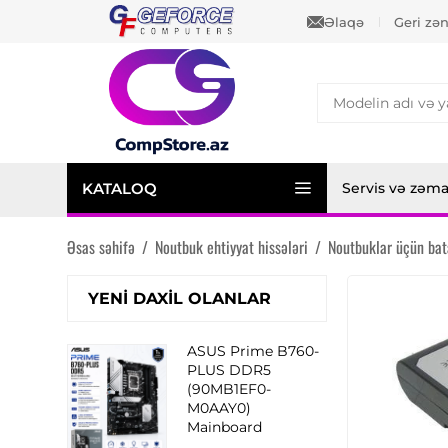
Əlaqə
Geri zə
KATALOQ
Servis və zəm
Əsas səhifə
/
Noutbuk ehtiyyat hissələri
/
Noutbuklar üçün bat
YENI DAXIL OLANLAR
ASUS Prime B760-
PLUS DDR5
(90MB1EF0-
M0AAY0)
Mainboard