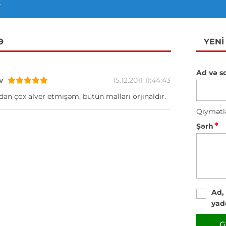
.
Ə
YENI
Ad və s
v
15.12.2011 11:44:43
n çox alver etmişəm, bütün malları orjinaldır.
Qiymətl
*
Şərh
Ad,
yad
G