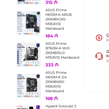
315
₼
ASUS Prime
H610M-K ARGB
(90MB1G90-
M0EAY0)
Mainboard
Ç
184
₼
M
ASUS Prime
B760M-A WiFi
(90MB1EL0-
M
M1EAY0) Mainboard
S
333
₼
ASUS Prime
H610M-K D4
(90MB1A10-
M0EAY0)
Mainboard
168
₼
HyperX Solocast 2