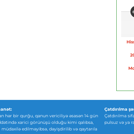
His
2
Mo
anət:
Çatdırılma şər
an hər bir qurğu, qanun vericiliyə əsasən 14 gün
Çatdırılma sif
ətində xarici görünüşü olduğu kimi qalıbsa,
pulsuz və ya r
ki müdaxilə edilməyibsə, dəyişdirilib və qaytarıla