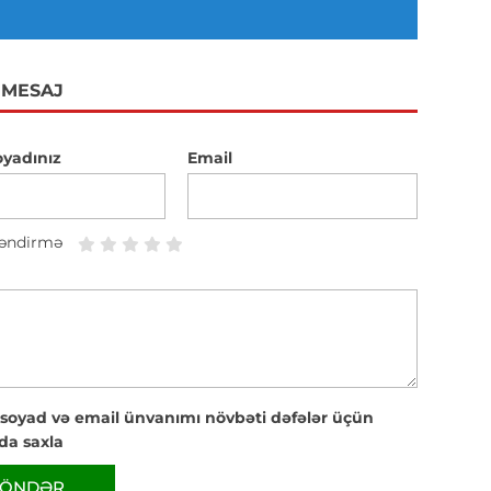
 MESAJ
oyadınız
Email
əndirmə
 soyad və email ünvanımı növbəti dəfələr üçün
da saxla
ÖNDƏR