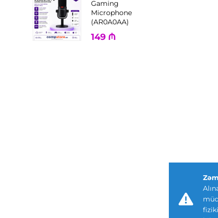
Gaming
Microphone
(AR0A0AA)
149
₼
Zəm
Alın
müdd
fizi