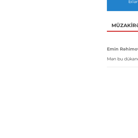
bilər
MÜZAKIR
Emin Rəhimo
Mən bu dükanda