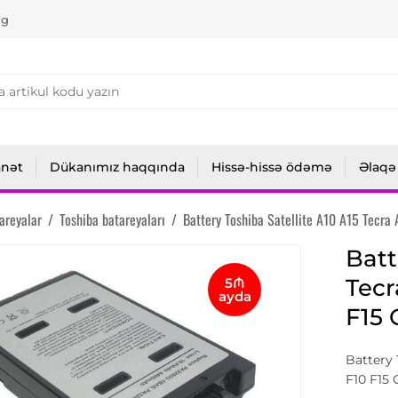
ng
anət
Dükanımız haqqında
Hissə-hissə ödəmə
Əlaqə
areyalar
/
Toshiba batareyaları
/
Battery Toshiba Satellite A10 A15 Tecr
Batt
Tec
5₼
ayda
F15 
Battery 
F10 F15 