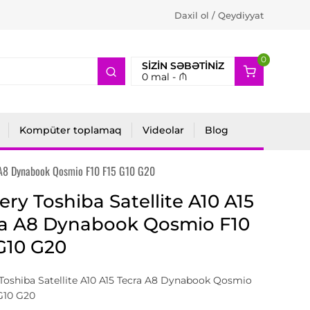
Daxil ol / Qeydiyyat
0
2
SIZIN SƏBƏTINIZ
0
mal -
₼
Kompüter toplamaq
Videolar
Blog
a A8 Dynabook Qosmio F10 F15 G10 G20
ery Toshiba Satellite A10 A15
ra A8 Dynabook Qosmio F10
G10 G20
Toshiba Satellite A10 A15 Tecra A8 Dynabook Qosmio
G10 G20