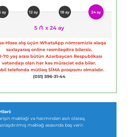
6 ay
12 ay
18 ay
24 ay
5 ₼ x 24 ay
sə-Hissə alış üçün WhatsApp nömrəmizlə əlaqə
saxlayaraq online rəsmiləşdirə bilərsiz.
0-70 yaş arası bütün Azərbaycan Respublikası
vətəndaşı olan hər kəs müraciət edə bilər.
bil telefonda mütləq SİMA proqramı olmalıdır.
(051) 596-31-44
tləri:
arişin məbləği və həcmindən asılı olaraq,
azılaşdırılmış məbləğ əsasında baş verir.