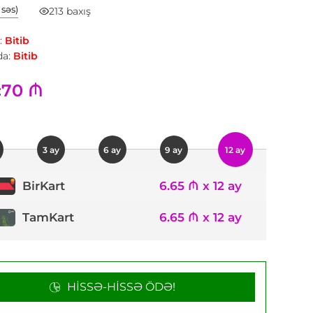
1 səs)
213 baxış
:
Bitib
a:
Bitib
70 ₼
:
3 ay
6 ay
9 ay
12 ay
6.65 ₼ x 12 ay
BirKart
TamKart
6.65 ₼ x 12 ay
HISSƏ-HISSƏ ÖDƏ!