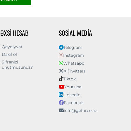
ŞƏXSI HESAB
SOSIAL MEDIA
Qeydiyyat
Telegram
Daxil ol
Instagram
Şifrənizi
Whatsapp
unutmusunuz?
X (Twitter)
Tiktok
Youtube
Linkedin
Facebook
info@geforce.az