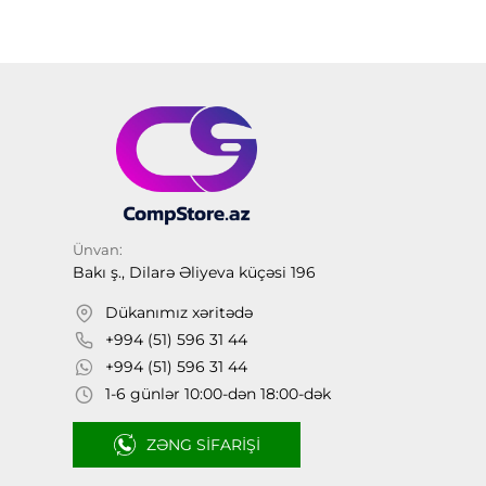
Ünvan:
Bakı ş., Dilarə Əliyeva küçəsi 196
Dükanımız xəritədə
+994 (51) 596 31 44
+994 (51) 596 31 44
1-6 günlər 10:00-dən 18:00-dək
ZƏNG SIFARIŞI