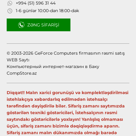
+994 (51) 596 31 44
1-6 günlər 10:00-dən 18:00-dək
ZƏNG SIFARIŞI
© 2003-2026 GeForce Computers firmasının rəsmi satış
WEB Saytı
Компьютерный интернет-магазин в Баку
CompStore.az
Diqqət!! Malın xarici gorunüşü və komplektləşdirilməsi
istehlakçıya xəbərdarlıq edilmədən istehsalçı
tərəfindən dəyişdirilə bilər. Sifariş zamanı saytımızda
göstərilən texniki göstəriciləri, İstehsalçının rəsmi
saytındakı göstəricilərlə yoxlayın! Yanlışlıq olmaması
üçün, sifariş zamanı bizimlə dəqiqləşdirmə aparın.
Sifariş zamanı malın dükanımızda olmağı barədə