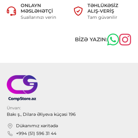
ONLAYN
TƏHLÜKƏSIZ
MƏSLƏHƏTÇI
ALIŞ-VERIŞ
Suallarınızı verin
Tam güvənilir
BIZƏ YAZIN:
Ünvan:
Bakı ş., Dilarə Əliyeva küçəsi 196
Dükanımız xəritədə
+994 (51) 596 31 44