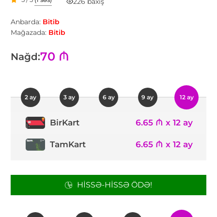
226 baxış
Anbarda:
Bitib
Mağazada:
Bitib
70 ₼
Nağd:
2 ay
3 ay
6 ay
9 ay
12 ay
6.65 ₼ x 12 ay
BirKart
TamKart
6.65 ₼ x 12 ay
HISSƏ-HISSƏ ÖDƏ!