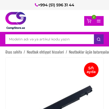
+994 (51) 596 31 44
2
Əsas səhifə
/
Noutbuk ehtiyyat hissələri
/
Noutbuklar üçün batareyala
5₼
ayda