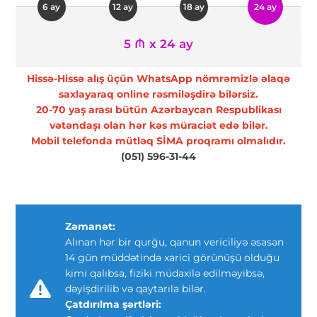
6 ay
12 ay
18 ay
24 ay
5 ₼ x 24 ay
Hissə-Hissə alış üçün WhatsApp nömrəmizlə əlaqə
saxlayaraq online rəsmiləşdirə bilərsiz.
20-70 yaş arası bütün Azərbaycan Respublikası
vətəndaşı olan hər kəs müraciət edə bilər.
Mobil telefonda mütləq SİMA proqramı olmalıdır.
(051) 596-31-44
Zəmanət:
Alınan hər bir qurğu, qanun vericiliyə əsasən
14 gün müddətində xarici görünüşü olduğu
kimi qalıbsa, fiziki müdaxilə edilməyibsə,
dəyişdirilib və qaytarıla bilər.
Çatdırılma şərtləri: