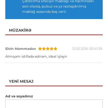
Çatdırılma sifarişin məbləği və həcmindən
asılı olaraq, pulsuz və ya razılaşdırılmış
məbləğ əsasında baş verir.
MÜZAKIRƏ
Elvin Məmmədov
12.02.2016 00:41:39
Almışam istifadə edirəm, ideal işləyir
YENI MESAJ
Ad və soyadınız