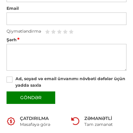
Email
Qiymətləndirmə
*
Şərh
Ad, soyad və email ünvanımı növbəti dəfələr üçün
yadda saxla
GÖNDƏR
ÇATDIRILMA
ZƏMANƏTLI
Məsafəyə görə
Tam zəmanət