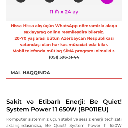
11 ₼ x 24 ay
Hissə-Hissə alış üçün WhatsApp nömrəmizlə əlaqə
saxlayaraq online rəsmiləşdirə bilərsiz.
20-70 yaş arası bütün Azərbaycan Respublikası
vətəndaşı olan hər kəs müraciət edə bilər.
Mobil telefonda mütləq SİMA proqramı olmalıdır.
(051) 596-31-44
MAL HAQQINDA
Sakit və Etibarlı Enerji: Be Quiet!
System Power 11 650W (BP011EU)
Kompüter sisteminiz üçün stabil və səssiz enerji təchizatı
axtarışındasınızsa, Be Quiet! System Power 11 650W