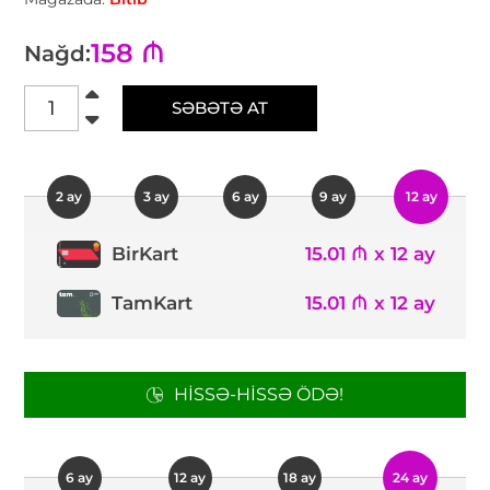
158 ₼
Nağd:
SƏBƏTƏ AT
2 ay
3 ay
6 ay
9 ay
12 ay
15.01 ₼ x 12 ay
BirKart
TamKart
15.01 ₼ x 12 ay
HISSƏ-HISSƏ ÖDƏ!
6 ay
12 ay
18 ay
24 ay