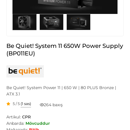
Be Quiet! System 11 650W Power Supply
(BP011EU)
Be Quiet! System Power 11 | 650 W | 80 PLUS Bronze |
ATX 3.1
5 / 5
(1 səs)
264 baxış
Artikul:
CPR
Anbarda:
Mövcuddur
Mağazada:
Bitib