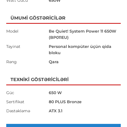
Watt Gücü
650W
ÜMUMI GÖSTƏRICILƏR
Model
Be Quiet! System Power 11 650W
(BP011EU)
Təyinat
Personal kompüter üçün qida
bloku
Rəng
Qara
TEXNIKI GÖSTƏRICILƏRI
Güc
650 W
Sertifikat
80 PLUS Bronze
Dəstəkləmə
ATX 3.1