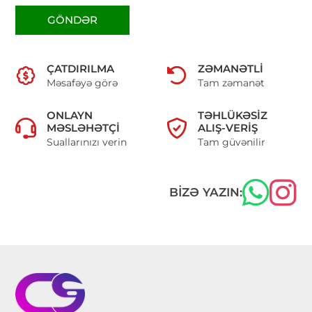
GÖNDƏR
ÇATDIRILMA
ZƏMANƏTLI
Məsafəyə görə
Tam zəmanət
ONLAYN
TƏHLÜKƏSIZ
MƏSLƏHƏTÇI
ALIŞ-VERIŞ
Suallarınızı verin
Tam güvənilir
BIZƏ YAZIN: