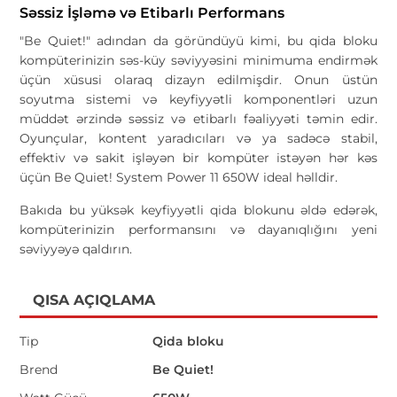
Səssiz İşləmə və Etibarlı Performans
"Be Quiet!" adından da göründüyü kimi, bu qida bloku
kompüterinizin səs-küy səviyyəsini minimuma endirmək
üçün xüsusi olaraq dizayn edilmişdir. Onun üstün
soyutma sistemi və keyfiyyətli komponentləri uzun
müddət ərzində səssiz və etibarlı fəaliyyəti təmin edir.
Oyunçular, kontent yaradıcıları və ya sadəcə stabil,
effektiv və sakit işləyən bir kompüter istəyən hər kəs
üçün Be Quiet! System Power 11 650W ideal həlldir.
Bakıda bu yüksək keyfiyyətli qida blokunu əldə edərək,
kompüterinizin performansını və dayanıqlığını yeni
səviyyəyə qaldırın.
QISA AÇIQLAMA
Tip
Qida bloku
Brend
Be Quiet!