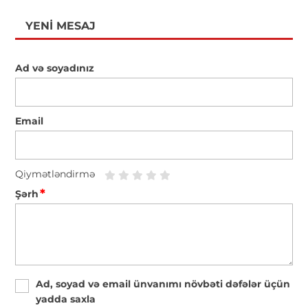
YENI MESAJ
Ad və soyadınız
Email
Qiymətləndirmə
*
Şərh
Ad, soyad və email ünvanımı növbəti dəfələr üçün
yadda saxla