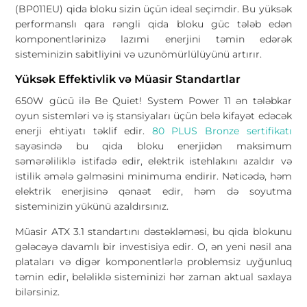
(BP011EU) qida bloku sizin üçün ideal seçimdir. Bu yüksək
performanslı qara rəngli qida bloku güc tələb edən
komponentlərinizə lazımi enerjini təmin edərək
sisteminizin sabitliyini və uzunömürlülüyünü artırır.
Yüksək Effektivlik və Müasir Standartlar
650W gücü ilə Be Quiet! System Power 11 ən tələbkar
oyun sistemləri və iş stansiyaları üçün belə kifayət edəcək
enerji ehtiyatı təklif edir.
80 PLUS Bronze sertifikatı
sayəsində bu qida bloku enerjidən maksimum
səmərəliliklə istifadə edir, elektrik istehlakını azaldır və
istilik əmələ gəlməsini minimuma endirir. Nəticədə, həm
elektrik enerjisinə qənaət edir, həm də soyutma
sisteminizin yükünü azaldırsınız.
Müasir ATX 3.1 standartını dəstəkləməsi, bu qida blokunu
gələcəyə davamlı bir investisiya edir. O, ən yeni nəsil ana
plataları və digər komponentlərlə problemsiz uyğunluq
təmin edir, beləliklə sisteminizi hər zaman aktual saxlaya
bilərsiniz.