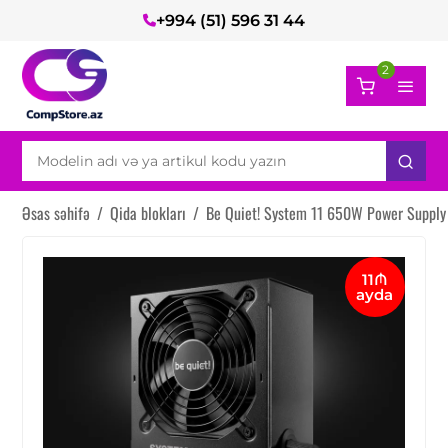
+994 (51) 596 31 44
2
Əsas səhifə
/
Qida blokları
/
Be Quiet! System 11 650W Power Supply
11₼
ayda