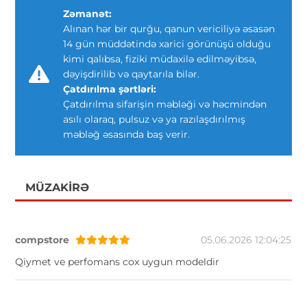
Zəmanət:
Alınan hər bir qurğu, qanun vericiliyə əsasən
14 gün müddətində xarici görünüşü olduğu
kimi qalıbsa, fiziki müdaxilə edilməyibsə,
dəyişdirilib və qaytarıla bilər.
Çatdırılma şərtləri:
Çatdırılma sifarişin məbləği və həcmindən
asılı olaraq, pulsuz və ya razılaşdırılmış
məbləğ əsasında baş verir.
MÜZAKIRƏ
compstore
05.06.2026 12:04:25
Qiymet ve perfomans cox uygun modeldir