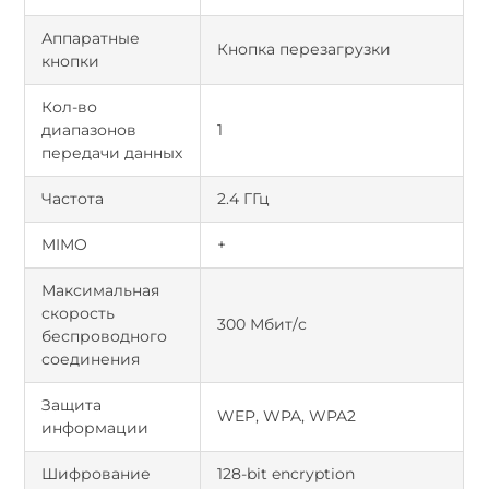
Аппаратные
Кнопка перезагрузки
кнопки
Кол-во
диапазонов
1
передачи данных
Частота
2.4 ГГц
MIMO
+
Максимальная
скорость
300 Мбит/c
беспроводного
соединения
Защита
WEP, WPA, WPA2
информации
Шифрование
128-bit encryption