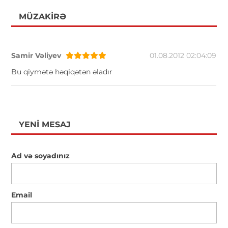
MÜZAKIRƏ
Samir Vəliyev
01.08.2012 02:04:09
Bu qiymətə həqiqətən əladır
YENI MESAJ
Ad və soyadınız
Email