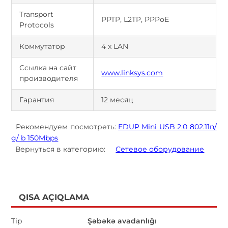
Transport
PPTP, L2TP, PPPoE
Protocols
Коммутатор
4 x LAN
Ссылка на сайт
www.linksys.com
производителя
Гарантия
12 месяц
Рекомендуем посмотреть:
EDUP Mini USB 2.0 802.11n/
g/ b 150Mbps
Вернуться в категорию:
Сетевое оборудование
QISA AÇIQLAMA
Tip
Şəbəkə avadanlığı