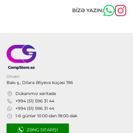
BIZƏ YAZIN:
Ünvan:
Bakı ş., Dilarə Əliyeva küçəsi 196
Dükanımız xəritədə
+994 (51) 596 31 44
+994 (51) 596 31 44
1-6 günlər 10:00-dən 18:00-dək
ZƏNG SIFARIŞI