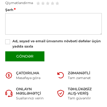
Qiymətləndirmə
*
Şərh
Ad, soyad və email ünvanımı növbəti dəfələr üçün
yadda saxla
GÖNDƏR
ÇATDIRILMA
ZƏMANƏTLI
Məsafəyə görə
Tam zəmanət
ONLAYN
TƏHLÜKƏSIZ
MƏSLƏHƏTÇI
ALIŞ-VERIŞ
Suallarınızı verin
Tam güvənilir