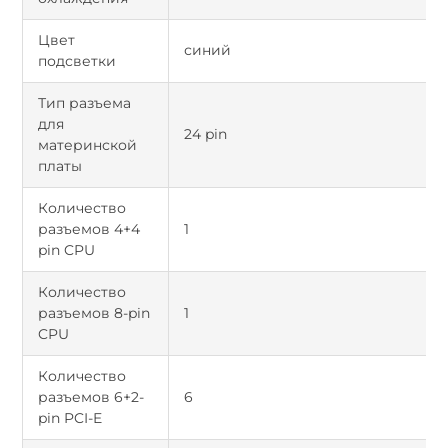
Цвет
синий
подсветки
Тип разъема
для
24 pin
материнской
платы
Количество
разъемов 4+4
1
pin CPU
Количество
разъемов 8-pin
1
CPU
Количество
разъемов 6+2-
6
pin PCI-E