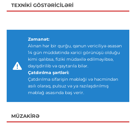
TEXNIKI GÖSTƏRICILƏRI
Zəmanət:
Alınan hər bir qurğu, qanun vericiliyə əsasən
14 gün müddətində xarici görünüşü olduğu
kimi qalıbsa, fiziki müdaxilə edilməyibsə,
dəyişdirilib və qaytarıla bilər.
Çatdırılma şərtləri:
Çatdırılma sifarişin məbləği və həcmindən
asılı olaraq, pulsuz və ya razılaşdırılmış
məbləğ əsasında baş verir.
MÜZAKIRƏ