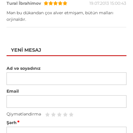
Tural İbrahimov
19.07.2013 15:00:43
Mən bu dükandan çox alver etmişəm, bütün malları
orjinaldır.
YENI MESAJ
Ad və soyadınız
Email
Qiymətləndirmə
*
Şərh