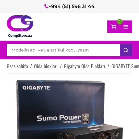
+994 (51) 596 31 44
2
Əsas səhifə
/
Qida blokları
/
Gigabyte Qida Blokları
/
GIGABYTE Sum