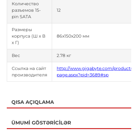
Количество
разъемов 15-
12
pin SATA
Размеры
корпуса (Ш х В
86x150x200 мм
х Г)
Вес
2.78 кг
Ссылка на сайт
http://www.gigabyte.com/products/p
производителя
page.aspx?pid=3689#sp
QISA AÇIQLAMA
ÜMUMI GÖSTƏRICILƏR