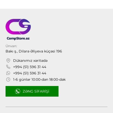
Ünvan:
Bakı ş., Dilarə Əliyeva küçəsi 196
Dükanımız xəritədə
+994 (51) 596 31 44
+994 (51) 596 31 44
1-6 günlər 10:00-dən 18:00-dək
ZƏNG SIFARIŞI