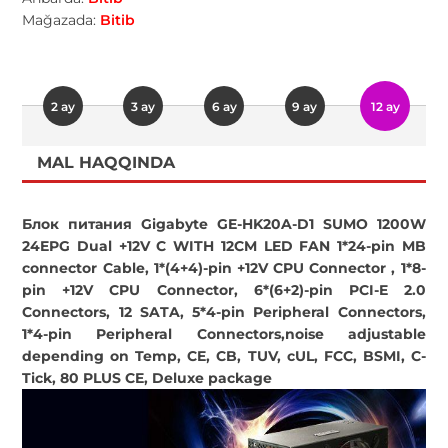
Mağazada:
Bitib
2 ay
3 ay
6 ay
9 ay
12 ay
MAL HAQQINDA
Блок питания Gigabyte GE-HK20A-D1 SUMO 1200W
24EPG Dual +12V C WITH 12CM LED FAN 1*24-pin MB
connector Cable, 1*(4+4)-pin +12V CPU Connector , 1*8-
pin +12V CPU Connector, 6*(6+2)-pin PCI-E 2.0
Connectors, 12 SATA, 5*4-pin Peripheral Connectors,
1*4-pin Peripheral Connectors,noise adjustable
depending on Temp, CE, CB, TUV, cUL, FCC, BSMI, C-
Tick, 80 PLUS CE, Deluxe package