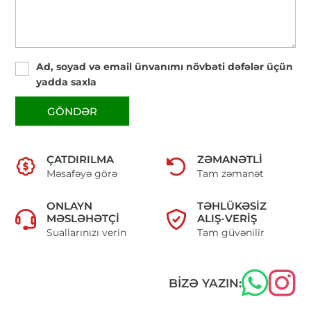
Ad, soyad və email ünvanımı növbəti dəfələr üçün
yadda saxla
GÖNDƏR
ÇATDIRILMA
ZƏMANƏTLI
Məsafəyə görə
Tam zəmanət
ONLAYN
TƏHLÜKƏSIZ
MƏSLƏHƏTÇI
ALIŞ-VERIŞ
Suallarınızı verin
Tam güvənilir
BIZƏ YAZIN: