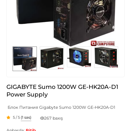
GIGABYTE Sumo 1200W GE-HK20A-D1
Power Supply
Блок Питания Gigabyte Sumo 1200W GE-HK20A-D1
5 / 5
(1 səs)
267 baxış
Anbarda:
Bitib