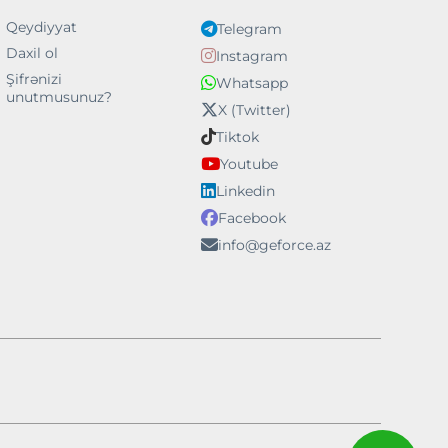
Qeydiyyat
Telegram
Daxil ol
Instagram
Şifrənizi
Whatsapp
unutmusunuz?
X (Twitter)
Tiktok
Youtube
Linkedin
Facebook
info@geforce.az