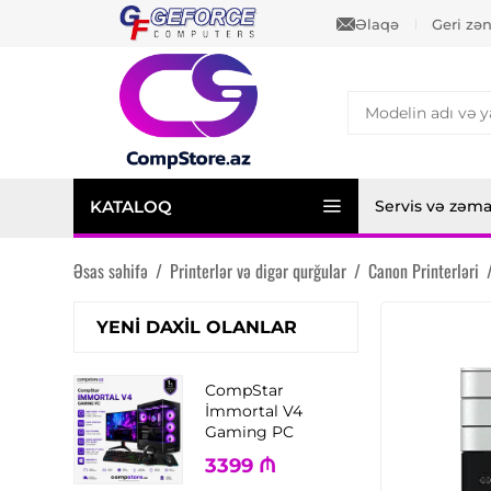
Əlaqə
Geri zə
KATALOQ
Servis və zəm
Əsas səhifə
/
Printerlər və digər qurğular
/
Canon Printerləri
YENI DAXIL OLANLAR
CompStar
İmmortal V4
Gaming PC
3399
₼