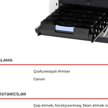
QLAMA
Çoxfunksiyalı Printer
Canon
ÖSTƏRICILƏR
Çap etmək, Sürətçıxarmaq, Skan etmək 