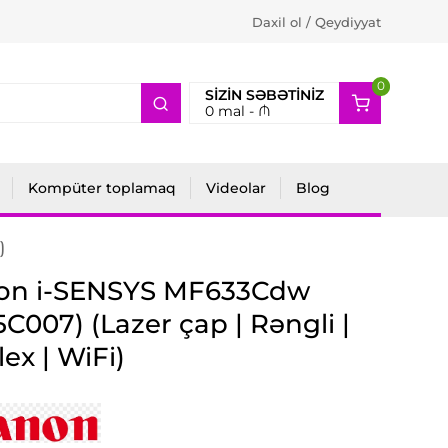
Daxil ol / Qeydiyyat
0
2
SIZIN SƏBƏTINIZ
0
mal -
₼
Kompüter toplamaq
Videolar
Blog
)
on i-SENSYS MF633Cdw
5C007) (Lazer çap | Rəngli |
ex | WiFi)