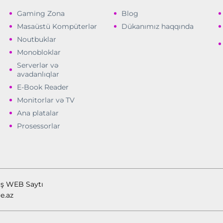
Gaming Zona
Blog
Masaüstü Kompüterlər
Dükanımız haqqında
Noutbuklar
Monobloklar
Serverlər və
avadanlıqlar
E-Book Reader
Monitorlar və TV
Ana platalar
Prosessorlar
ış WEB Saytı
e.az