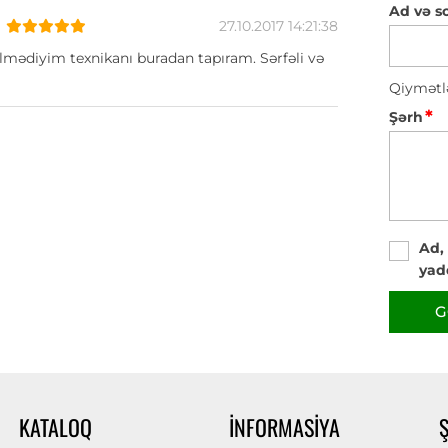
Ad və s
27.10.2017 14:21:38
lmədiyim texnikanı buradan tapıram. Sərfəli və
Qiymətl
*
Şərh
Ad,
yad
G
KATALOQ
İNFORMASIYA