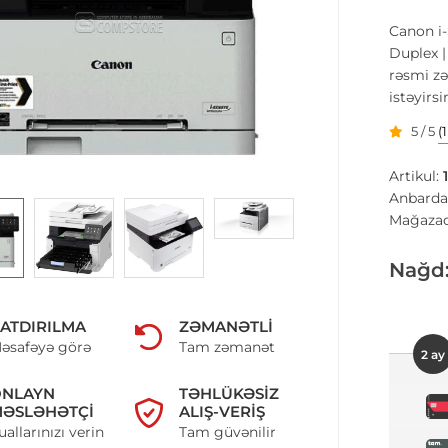
Canon i
Duplex |
rəsmi z
istəyirs
5 / 5
(
Artikul:
Anbarda
Mağazad
Nağd
ATDIRILMA
ZƏMANƏTLI
əsafəyə görə
Tam zəmanət
2 ay
ONLAYN
TƏHLÜKƏSIZ
ƏSLƏHƏTÇI
ALIŞ-VERIŞ
uallarınızı verin
Tam güvənilir