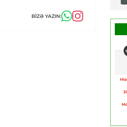
BIZƏ YAZIN:
His
2
Mo