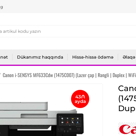
ng
anət
Dükanımız haqqında
Hissə-hissə ödəmə
Əlaqə
/
Canon i-SENSYS MF633Cdw (1475C007) (Lazer çap | Rəngli | Duplex | WiFi
Can
(147
43₼
ayda
Dupl