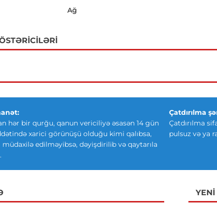
Ağ
GÖSTƏRICILƏRI
anət:
Çatdırılma şər
an hər bir qurğu, qanun vericiliyə əsasən 14 gün
Çatdırılma sif
ətində xarici görünüşü olduğu kimi qalıbsa,
pulsuz və ya r
ki müdaxilə edilməyibsə, dəyişdirilib və qaytarıla
.
Ə
YENI