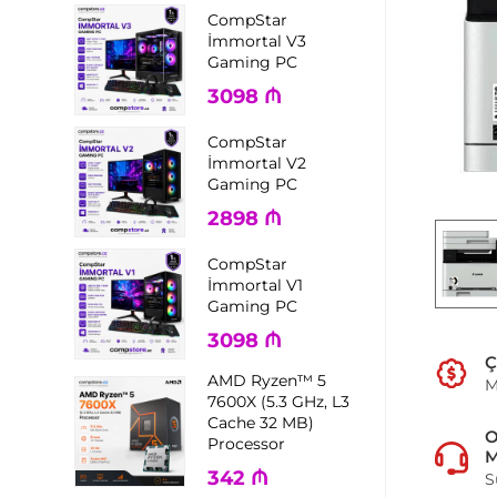
CompStar
İmmortal V3
Gaming PC
3098
₼
CompStar
İmmortal V2
Gaming PC
2898
₼
CompStar
İmmortal V1
Gaming PC
3098
₼
Ç
AMD Ryzen™ 5
M
7600X (5.3 GHz, L3
Cache 32 MB)
Processor
M
342
₼
S