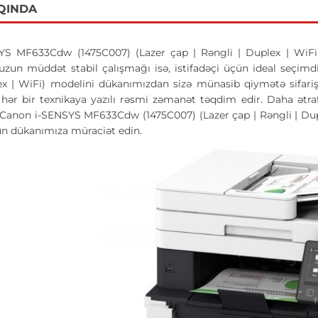
QINDA
S MF633Cdw (1475C007) (Lazer çap | Rəngli | Duplex | WiFi) 
ə uzun müddət stabil çalışmağı isə, istifadəçi üçün ideal seç
ex | WiFi) modelini dükanımızdan sizə münasib qiymətə sifariş e
ı hər bir texnikaya yazılı rəsmi zəmanət təqdim edir. Daha ət
n.Canon i-SENSYS MF633Cdw (1475C007) (Lazer çap | Rəngli | Du
ün dükanımıza müraciət edin.