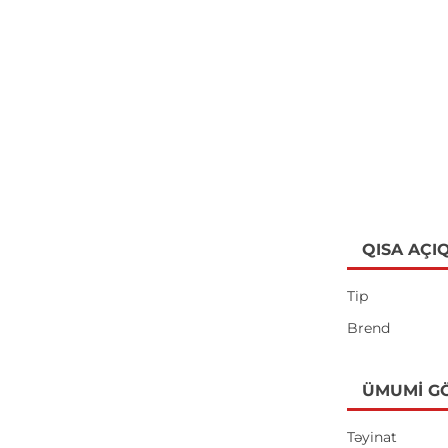
QISA AÇI
Tip
Brend
ÜMUMI G
Təyinat