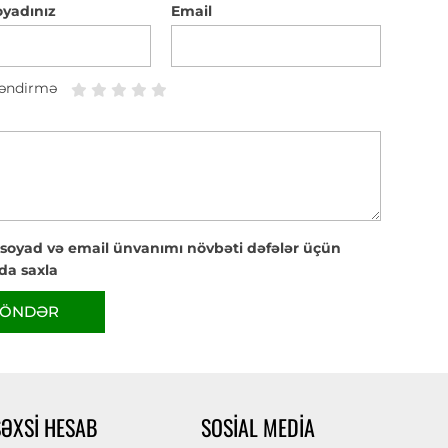
oyadınız
Email
əndirmə
 soyad və email ünvanımı növbəti dəfələr üçün
da saxla
ÖNDƏR
ŞƏXSI HESAB
SOSIAL MEDIA