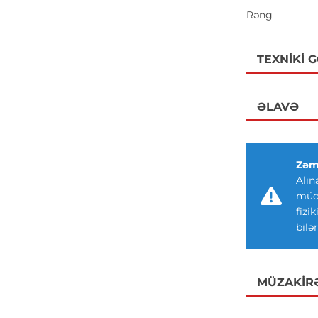
Rəng
TEXNIKI 
ƏLAVƏ
Zəm
Alın
müdd
fizi
bilər
MÜZAKIR