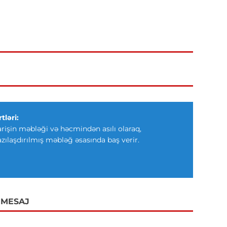
tləri:
arişin məbləği və həcmindən asılı olaraq,
azılaşdırılmış məbləğ əsasında baş verir.
 MESAJ