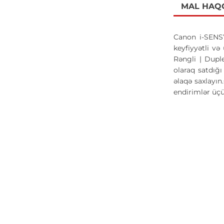
MAL HAQ
Canon i-SENSY
keyfiyyətli v
Rəngli | Dupl
olaraq satdığ
əlaqə saxlayı
endirimlər üç