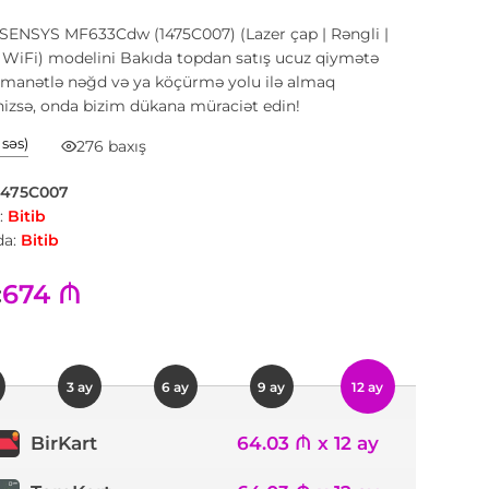
-SENSYS MF633Cdw (1475C007) (Lazer çap | Rəngli |
 WiFi) modelini Bakıda topdan satış ucuz qiymətə
əmanətlə nəğd və ya köçürmə yolu ilə almaq
inizsə, onda bizim dükana müraciət edin!
1 səs)
276 baxış
1475C007
:
Bitib
a:
Bitib
674 ₼
:
3 ay
6 ay
9 ay
12 ay
64.03 ₼ x 12 ay
BirKart