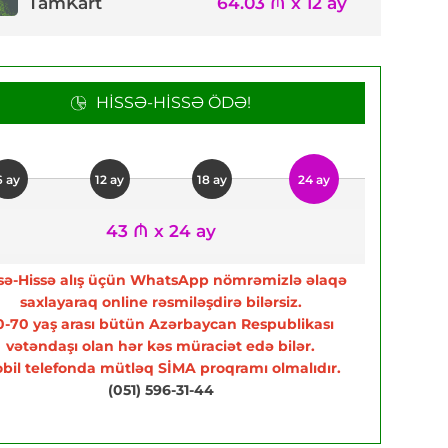
TamKart
64.03 ₼ x 12 ay
HISSƏ-HISSƏ ÖDƏ!
6 ay
12 ay
18 ay
24 ay
43 ₼ x 24 ay
sə-Hissə alış üçün WhatsApp nömrəmizlə əlaqə
saxlayaraq online rəsmiləşdirə bilərsiz.
0-70 yaş arası bütün Azərbaycan Respublikası
vətəndaşı olan hər kəs müraciət edə bilər.
bil telefonda mütləq SİMA proqramı olmalıdır.
(051) 596-31-44