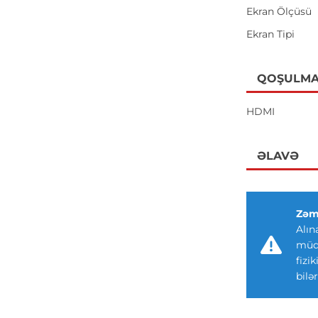
Ekran Ölçüsü
Ekran Tipi
QOŞULMA
HDMI
ƏLAVƏ
Zəm
Alın
müdd
fizi
bilər