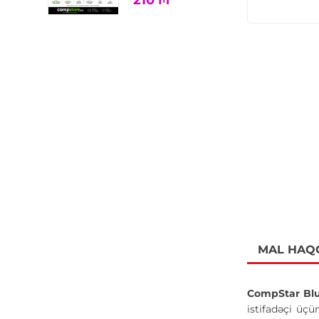
210
₼
MAL HAQ
CompStar Bl
istifadəçi üçü