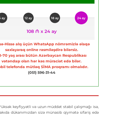
6 ay
12 ay
18 ay
24 ay
108 ₼ x 24 ay
sə-Hissə alış üçün WhatsApp nömrəmizlə əlaqə
saxlayaraq online rəsmiləşdirə bilərsiz.
0-70 yaş arası bütün Azərbaycan Respublikası
vətəndaşı olan hər kəs müraciət edə bilər.
bil telefonda mütləq SİMA proqramı olmalıdır.
(051) 596-31-44
Yüksək keyfiyyətli və uzun müddət stabil çalışmağı isə,
kıda dükanımızdan sizə münasib qiymətə sifariş edə