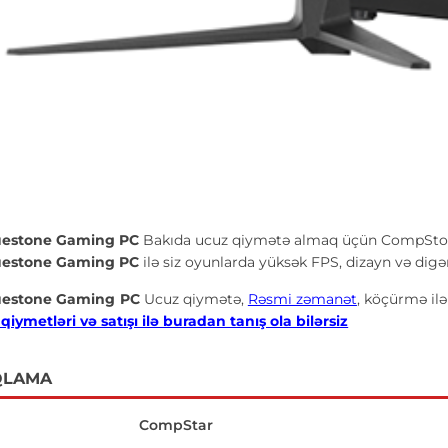
uestone Gaming PC
Bakıda ucuz qiymətə almaq üçün CompStore
uestone Gaming PC
ilə siz oyunlarda yüksək FPS, dizayn və digə
uestone Gaming PC
Ucuz qiymətə,
Rəsmi zəmanət
, köçürmə il
iymetləri və satışı ilə buradan tanış ola bilərsiz
QLAMA
CompStar