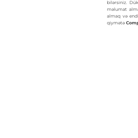
bilərsiniz. Dü
məlumat almaq
almaq və endi
qiymətə
Comp