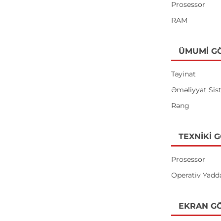
Prosessor
RAM
ÜMUMI G
Təyinat
Əməliyyat Sis
Rəng
TEXNIKI 
Prosessor
Operativ Yadd
EKRAN GÖ