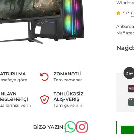
Windows
5 / 5
(
Anbarda
Mağazad
Nağd
2 ay
ATDIRILMA
ZƏMANƏTLI
əsafəyə görə
Tam zəmanət
ONLAYN
TƏHLÜKƏSIZ
ƏSLƏHƏTÇI
ALIŞ-VERIŞ
uallarınızı verin
Tam güvənilir
BIZƏ YAZIN: