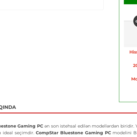
His
2
Mo
QINDA
uestone Gaming PC
ən son istehsal edilən modellərdən biridir. 
n ideal seçimdir.
CompStar Bluestone Gaming PC
modelini Ba