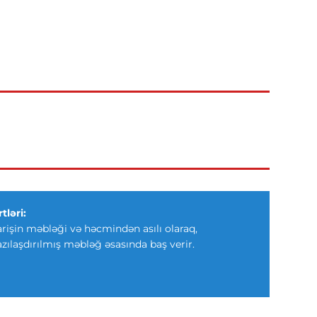
tləri:
arişin məbləği və həcmindən asılı olaraq,
azılaşdırılmış məbləğ əsasında baş verir.