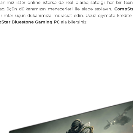
kanımız istər online istərsə də real olaraq satdığı hər bir te
 üçün dülkanımızın menecerləri ilə əlaqə saxlayın.
CompSt
rimlər üçün dükanımıza müraciət edin. Ucuz qiymətə kredite a
Star Bluestone Gaming PC
ala bilərsiniz