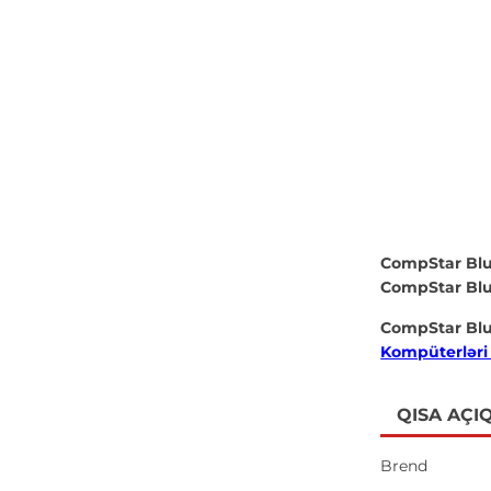
CompStar Bl
CompStar Bl
CompStar Bl
Kompüterləri q
QISA AÇI
Brend