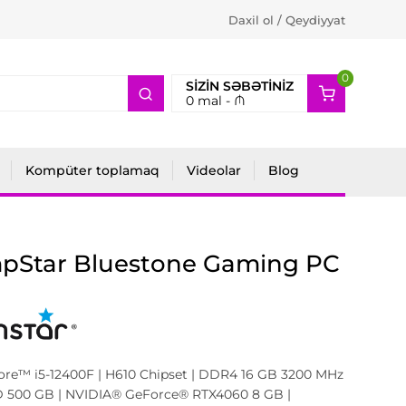
Daxil ol / Qeydiyyat
0
2
SIZIN SƏBƏTINIZ
0
mal -
₼
Kompüter toplamaq
Videolar
Blog
pStar Bluestone Gaming PC
Core™ i5-12400F | H610 Chipset | DDR4 16 GB 3200 MHz
D 500 GB | NVIDIA® GeForce® RTX4060 8 GB |