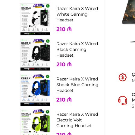
Razer Kaira X Wired
White Gaming
Headset
210
₼
Razer Kaira X Wired
Black Gaming
Headset
210
₼
Ç
Razer Kaira X Wired
M
Shock Blue Gaming
Headset
210
₼
M
S
Razer Kaira X Wired
Electric Volt
Gaming Headset