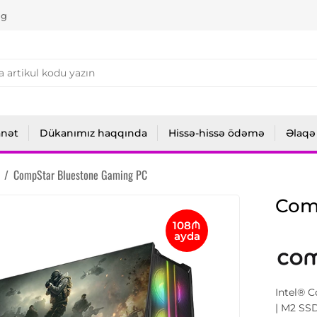
ng
anət
Dükanımız haqqında
Hissə-hissə ödəmə
Əlaqə
/
CompStar Bluestone Gaming PC
Com
108₼
ayda
Intel® 
| M2 SS