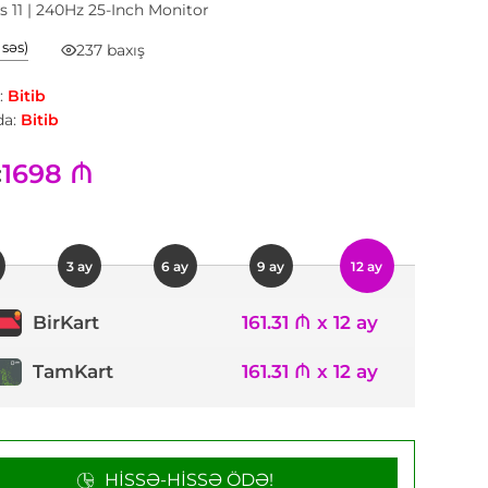
 11 | 240Hz 25-Inch Monitor
1 səs)
237 baxış
:
Bitib
a:
Bitib
1698 ₼
:
3 ay
6 ay
9 ay
12 ay
161.31 ₼ x 12 ay
BirKart
TamKart
161.31 ₼ x 12 ay
HISSƏ-HISSƏ ÖDƏ!