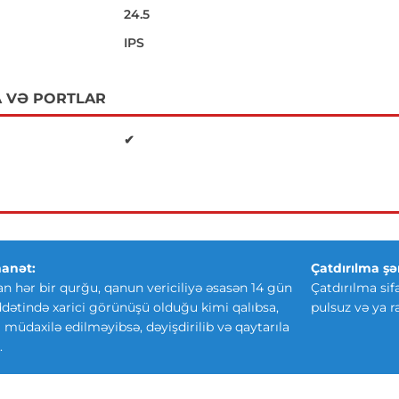
24.5
IPS
 VƏ PORTLAR
✔
anət:
Çatdırılma şər
an hər bir qurğu, qanun vericiliyə əsasən 14 gün
Çatdırılma sif
ətində xarici görünüşü olduğu kimi qalıbsa,
pulsuz və ya r
ki müdaxilə edilməyibsə, dəyişdirilib və qaytarıla
.