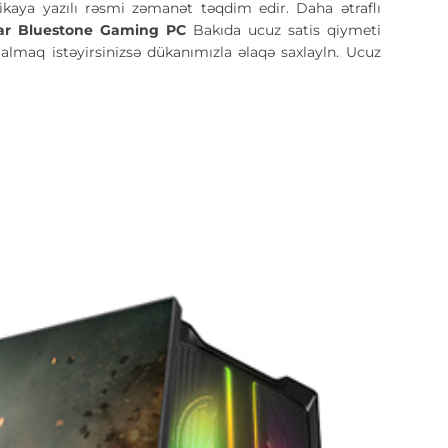
xnikaya yazılı rəsmi zəmanət təqdim edir. Daha ətraflı
ar Bluestone Gaming PC
Bakıda ucuz satis qiymeti
lmaq istəyirsinizsə dükanımızla əlaqə saxlayln. Ucuz