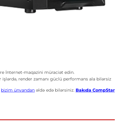
 İnternet-maqazini müraciət edin.
r işlərdə, render zamanı güclü performans ala bilərsiz
ə
bizim ünvandan
əldə edə bilərsiniz.
Bakıda CompStar