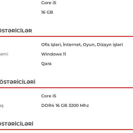
Core i5
16 GB
ÖSTƏRICILƏR
Ofis işləri, İnternet, Oyun, Dizayn işləri
temi
Windows 11
Qara
GÖSTƏRICILƏRI
Core i5
aş
DDR4 16 GB 3200 Mhz
STƏRICILƏRI