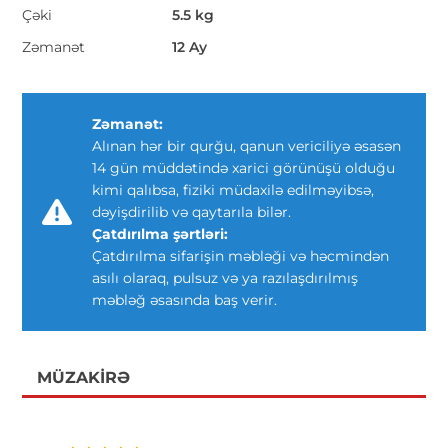
Çəki
5.5 kg
Zəmanət
12 Ay
Zəmanət:
Alınan hər bir qurğu, qanun vericiliyə əsasən
14 gün müddətində xarici görünüşü olduğu
kimi qalıbsa, fiziki müdaxilə edilməyibsə,
dəyişdirilib və qaytarıla bilər.
Çatdırılma şərtləri:
Çatdırılma sifarişin məbləği və həcmindən
asılı olaraq, pulsuz və ya razılaşdırılmış
məbləğ əsasında baş verir.
MÜZAKIRƏ