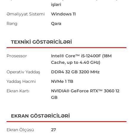
işləri
Əməliyyat Sistemi
Windows 11
Rəng
Qara
TEXNIKI GÖSTƏRICILƏRI
Prosessor
Intel® Core™ i5-12400F (18M
Cache, up to 4.40 GHz)
Operativ Yaddaş
DDR4 32 GB 3200 MHz
Yaddaş Həcmi
NVMe 1 TB
Ekran Kartı
NVIDIA® GeForce RTX™ 3060 12
GB
EKRAN GÖSTƏRICILƏRI
Ekran Ölçüsü
27