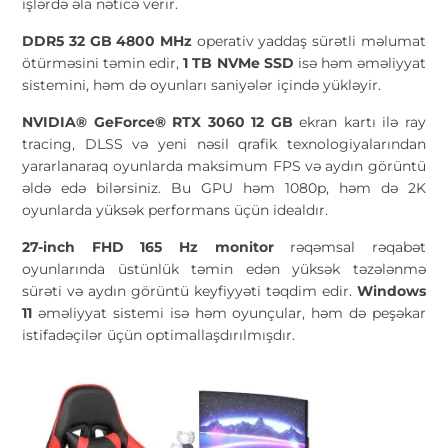
işlərdə əla nəticə verir.
DDR5 32 GB 4800 MHz
operativ yaddaş sürətli məlumat
ötürməsini təmin edir,
1 TB NVMe SSD
isə həm əməliyyat
sistemini, həm də oyunları saniyələr içində yükləyir.
NVIDIA® GeForce® RTX 3060 12 GB
ekran kartı ilə ray
tracing, DLSS və yeni nəsil qrafik texnologiyalarından
yararlanaraq oyunlarda maksimum FPS və aydın görüntü
əldə edə bilərsiniz. Bu GPU həm 1080p, həm də 2K
oyunlarda yüksək performans üçün idealdır.
27-inch FHD 165 Hz monitor
rəqəmsal rəqabət
oyunlarında üstünlük təmin edən yüksək təzələnmə
sürəti və aydın görüntü keyfiyyəti təqdim edir.
Windows
11
əməliyyat sistemi isə həm oyunçular, həm də peşəkar
istifadəçilər üçün optimallaşdırılmışdır.