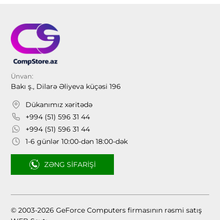
Ünvan:
Bakı ş., Dilarə Əliyeva küçəsi 196
Dükanımız xəritədə
+994 (51) 596 31 44
+994 (51) 596 31 44
1-6 günlər 10:00-dən 18:00-dək
ZƏNG SIFARIŞI
© 2003-2026 GeForce Computers firmasının rəsmi satış