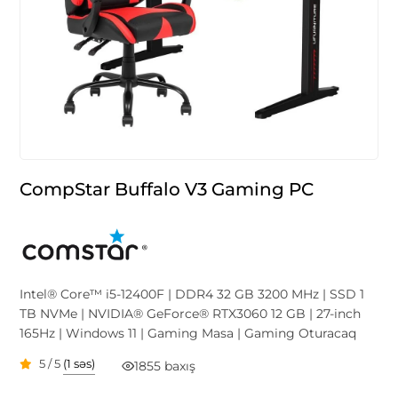
CompStar Buffalo V3 Gaming PC
Intel® Core™ i5-12400F | DDR4 32 GB 3200 MHz | SSD 1
TB NVMe | NVIDIA® GeForce® RTX3060 12 GB | 27-inch
165Hz | Windows 11 | Gaming Masa | Gaming Oturacaq
5 / 5
(1 səs)
1855 baxış