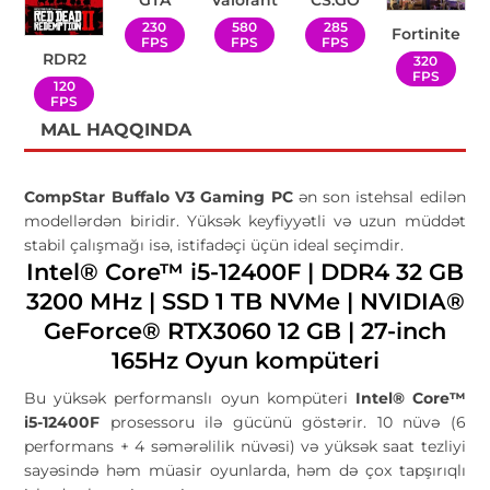
230
580
285
Fortinite
FPS
FPS
FPS
RDR2
320
FPS
120
FPS
MAL HAQQINDA
CompStar Buffalo V3 Gaming PC
ən son istehsal edilən
modellərdən biridir. Yüksək keyfiyyətli və uzun müddət
stabil çalışmağı isə, istifadəçi üçün ideal seçimdir.
Intel® Core™ i5-12400F | DDR4 32 GB
3200 MHz | SSD 1 TB NVMe | NVIDIA®
GeForce® RTX3060 12 GB | 27-inch
165Hz Oyun kompüteri
Bu yüksək performanslı oyun kompüteri
Intel® Core™
i5-12400F
prosessoru ilə gücünü göstərir. 10 nüvə (6
performans + 4 səmərəlilik nüvəsi) və yüksək saat tezliyi
sayəsində həm müasir oyunlarda, həm də çox tapşırıqlı