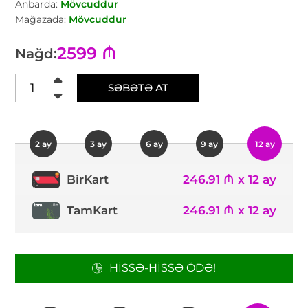
Anbarda:
Mövcuddur
Mağazada:
Mövcuddur
2599 ₼
Nağd:
SƏBƏTƏ AT
2 ay
3 ay
6 ay
9 ay
12 ay
246.91 ₼ x 12 ay
BirKart
TamKart
246.91 ₼ x 12 ay
HISSƏ-HISSƏ ÖDƏ!