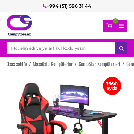
+994 (51) 596 31 44
2
Əsas səhifə
/
Masaüstü Kompüterlər
/
CompStar Kompüterləri
/
Com
166₼
ayda