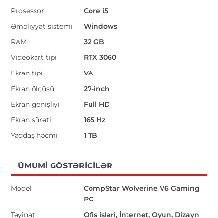
Prosessor
Core i5
Əməliyyat sistemi
Windows
RAM
32 GB
Videokart tipi
RTX 3060
Ekran tipi
VA
Ekran ölçüsü
27-inch
Ekran genişliyi
Full HD
Ekran sürəti
165 Hz
Yaddaş həcmi
1 TB
ÜMUMI GÖSTƏRICILƏR
Model
CompStar Wolverine V6 Gaming
PC
Təyinat
Ofis işləri, İnternet, Oyun, Dizayn