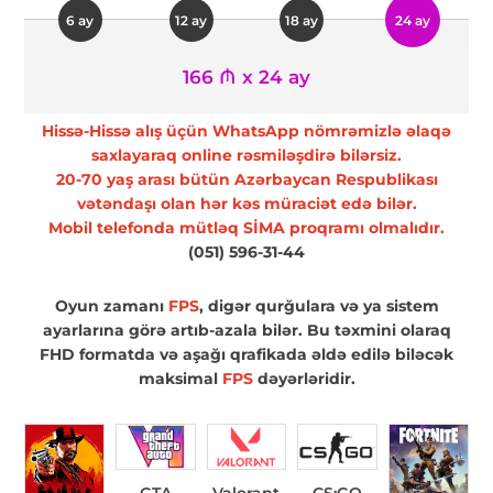
6 ay
12 ay
18 ay
24 ay
166 ₼ x 24 ay
Hissə-Hissə alış üçün WhatsApp nömrəmizlə əlaqə
saxlayaraq online rəsmiləşdirə bilərsiz.
20-70 yaş arası bütün Azərbaycan Respublikası
vətəndaşı olan hər kəs müraciət edə bilər.
Mobil telefonda mütləq SİMA proqramı olmalıdır.
(051) 596-31-44
Oyun zamanı
FPS
, digər qurğulara və ya sistem
ayarlarına görə artıb-azala bilər. Bu təxmini olaraq
FHD formatda və aşağı qrafikada əldə edilə biləcək
maksimal
FPS
dəyərləridir.
GTA
Valorant
CS:GO