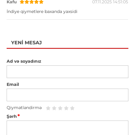
Kafu
07.11.2025 14:51:05
İndiye qiymetlere baxanda yaxsidi
YENI MESAJ
Ad və soyadınız
Email
Qiymətləndirmə
*
Şərh