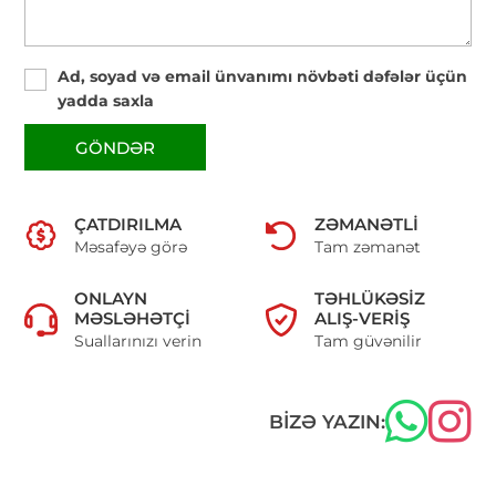
Ad, soyad və email ünvanımı növbəti dəfələr üçün
yadda saxla
GÖNDƏR
ÇATDIRILMA
ZƏMANƏTLI
Məsafəyə görə
Tam zəmanət
ONLAYN
TƏHLÜKƏSIZ
MƏSLƏHƏTÇI
ALIŞ-VERIŞ
Suallarınızı verin
Tam güvənilir
BIZƏ YAZIN: