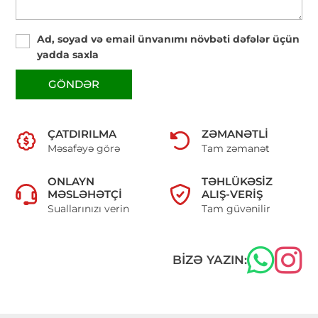
Ad, soyad və email ünvanımı növbəti dəfələr üçün
yadda saxla
GÖNDƏR
ÇATDIRILMA
ZƏMANƏTLI
Məsafəyə görə
Tam zəmanət
ONLAYN
TƏHLÜKƏSIZ
MƏSLƏHƏTÇI
ALIŞ-VERIŞ
Suallarınızı verin
Tam güvənilir
BIZƏ YAZIN: