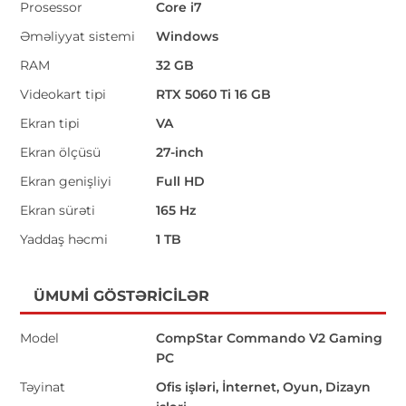
Prosessor
Core i7
Əməliyyat sistemi
Windows
RAM
32 GB
Videokart tipi
RTX 5060 Ti 16 GB
Ekran tipi
VA
Ekran ölçüsü
27-inch
Ekran genişliyi
Full HD
Ekran sürəti
165 Hz
Yaddaş həcmi
1 TB
ÜMUMI GÖSTƏRICILƏR
Model
CompStar Commando V2 Gaming
PC
Təyinat
Ofis işləri, İnternet, Oyun, Dizayn