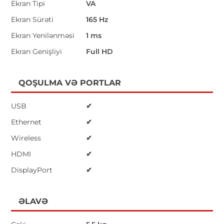
Ekran Tipi
VA
Ekran Sürəti
165 Hz
Ekran Yenilənməsi
1 ms
Ekran Genişliyi
Full HD
QOŞULMA VƏ PORTLAR
USB
✔
Ethernet
✔
Wireless
✔
HDMI
✔
DisplayPort
✔
ƏLAVƏ