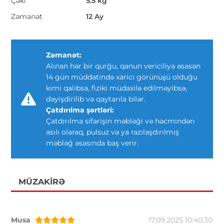
Çəki
5.5 kg
Zəmanət
12 Ay
Zəmanət:
Alınan hər bir qurğu, qanun vericiliyə əsasən
14 gün müddətində xarici görünüşü olduğu
kimi qalıbsa, fiziki müdaxilə edilməyibsə,
dəyişdirilib və qaytarıla bilər.
Çatdırılma şərtləri:
Çatdırılma sifarişin məbləği və həcmindən
asılı olaraq, pulsuz və ya razılaşdırılmış
məbləğ əsasında baş verir.
MÜZAKIRƏ
Musa
17.09.2025 10:40:30