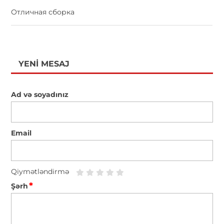
Отличная сборка
YENI MESAJ
Ad və soyadınız
Email
Qiymətləndirmə
*
Şərh