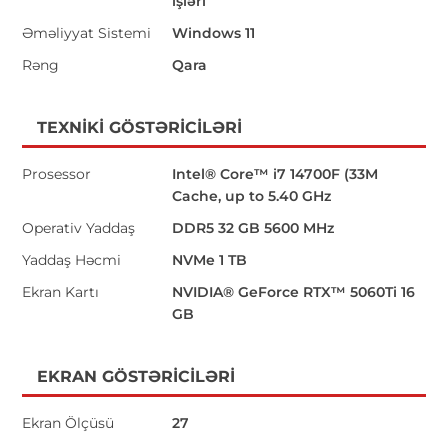
işləri
Əməliyyat Sistemi
Windows 11
Rəng
Qara
TEXNIKI GÖSTƏRICILƏRI
Prosessor
Intel® Core™ i7 14700F (33M
Cache, up to 5.40 GHz
Operativ Yaddaş
DDR5 32 GB 5600 MHz
Yaddaş Həcmi
NVMe 1 TB
Ekran Kartı
NVIDIA® GeForce RTX™ 5060Ti 16
GB
EKRAN GÖSTƏRICILƏRI
Ekran Ölçüsü
27