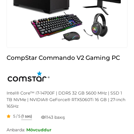
CompStar Commando V2 Gaming PC
Intel® Core™ i7-14700F | DDR5 32 GB 5600 MHz | SSD 1
TB NVMe | NVIDIA® GeForce® RTX5060Ti 16 GB | 27-inch
165Hz
5 / 5
(1 səs)
1143 baxış
Anbarda:
Mövcuddur