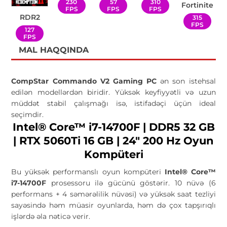
230
57
310
Fortinite
FPS
FPS
FPS
RDR2
315
FPS
127
FPS
MAL HAQQINDA
CompStar Commando V2 Gaming PC
ən son istehsal
edilən modellərdən biridir. Yüksək keyfiyyətli və uzun
müddət stabil çalışmağı isə, istifadəçi üçün ideal
seçimdir.
Intel® Core™ i7-14700F | DDR5 32 GB
| RTX 5060Ti 16 GB | 24" 200 Hz Oyun
Kompüteri
Bu yüksək performanslı oyun kompüteri
Intel® Core™
i7-14700F
prosessoru ilə gücünü göstərir. 10 nüvə (6
performans + 4 səmərəlilik nüvəsi) və yüksək saat tezliyi
sayəsində həm müasir oyunlarda, həm də çox tapşırıqlı
işlərdə əla nəticə verir.