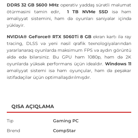
DDR5 32 GB 5600 MHz
operativ yaddaş sürətli məlumat
ötürməsini təmin edir,
1 TB NVMe SSD
isə həm
əməliyyat sistemini, həm də oyunları saniyələr içində
yükləyir.
NVIDIA® GeForce® RTX 5060Ti 8 GB
ekran kartı ilə ray
tracing, DLSS və yeni nəsil qrafik texnologiyalarından
yararlanaraq oyunlarda maksimum FPS və aydın görüntü
əldə edə bilərsiniz. Bu GPU həm 1080p, həm də 2K
oyunlarda yüksək performans üçün idealdır.
Windows 11
əməliyyat sistemi isə həm oyunçular, həm də peşəkar
istifadəçilər üçün optimallaşdırılmışdır.
QISA AÇIQLAMA
Tip
Gaming PC
Brend
CompStar