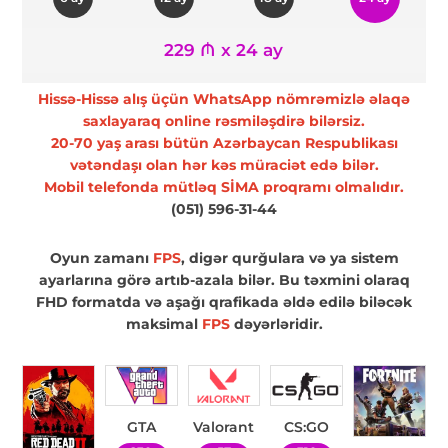
229 ₼ x 24 ay
Hissə-Hissə alış üçün WhatsApp nömrəmizlə əlaqə
saxlayaraq online rəsmiləşdirə bilərsiz.
20-70 yaş arası bütün Azərbaycan Respublikası
vətəndaşı olan hər kəs müraciət edə bilər.
Mobil telefonda mütləq SİMA proqramı olmalıdır.
(051) 596-31-44
Oyun zamanı
FPS
, digər qurğulara və ya sistem
ayarlarına görə artıb-azala bilər. Bu təxmini olaraq
FHD formatda və aşağı qrafikada əldə edilə biləcək
maksimal
FPS
dəyərləridir.
GTA
Valorant
CS:GO