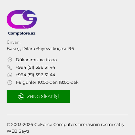
Ünvan:
Bakı ş., Dilarə Əliyeva küçəsi 196
Dükanımız xəritədə
+994 (51) 596 31 44
+994 (51) 596 31 44
1-6 günlər 10:00-dən 18:00-dək
ZƏNG SIFARIŞI
© 2003-2026 GeForce Computers firmasının rəsmi satış
WEB Saytı