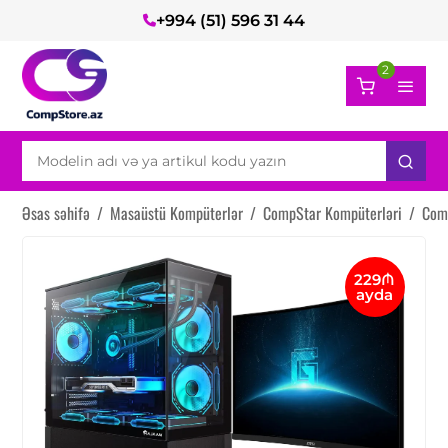
+994 (51) 596 31 44
2
Əsas səhifə
/
Masaüstü Kompüterlər
/
CompStar Kompüterləri
/
Com
229₼
ayda