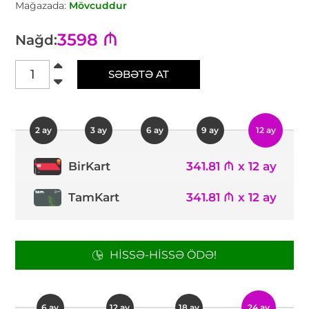
Mağazada:
Mövcuddur
3598 ₼
Nağd:
SƏBƏTƏ AT
2 ay
3 ay
6 ay
9 ay
12 ay
341.81 ₼ x 12 ay
BirKart
TamKart
341.81 ₼ x 12 ay
HISSƏ-HISSƏ ÖDƏ!
6 ay
12 ay
18 ay
24 ay