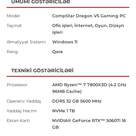
ÜMUMI GÖSTƏRICILƏR
Model
CompStar Dragon V5 Gaming PC
Təyinat
Ofis işləri, İnternet, Oyun, Dizayn
işləri
Əməliyyat Sistemi
Windows 11
Rəng
Qara
TEXNIKI GÖSTƏRICILƏRI
Prosessor
AMD Ryzen™ 7 7800X3D (4.2 GHz
96MB Cache)
Operativ Yaddaş
DDR5 32 GB 5600 MHz
Yaddaş Həcmi
NVMe 1 TB
Ekran Kartı
NVIDIA® GeForce RTX™ 5060Ti 16
GB