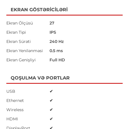
EKRAN GÖSTƏRICILƏRI
Ekran Ölçüsü
27
Ekran Tipi
IPS
Ekran Sürəti
240 Hz
Ekran Yenilənməsi
0.5 ms
Ekran Genişliyi
Full HD
QOŞULMA VƏ PORTLAR
USB
✔
Ethernet
✔
Wireless
✔
HDMI
✔
DisplayPort
✔