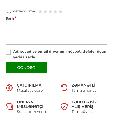
Qiymətləndirmə
*
Şərh
Ad, soyad və email ünvanımı növbəti dəfələr üçün
yadda saxla
GÖNDƏR
ÇATDIRILMA
ZƏMANƏTLI
Məsafəyə görə
Tam zəmanət
ONLAYN
TƏHLÜKƏSIZ
MƏSLƏHƏTÇI
ALIŞ-VERIŞ
Suallarınızı verin
Tam güvənilir