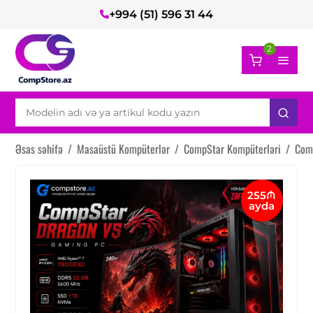
+994 (51) 596 31 44
2
Əsas səhifə
/
Masaüstü Kompüterlər
/
CompStar Kompüterləri
/
Com
255₼
ayda