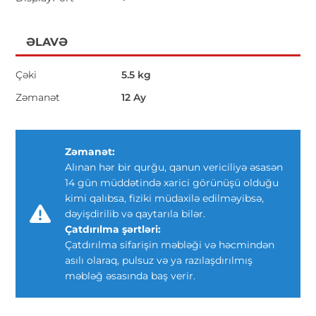
ƏLAVƏ
Çəki
5.5 kg
Zəmanət
12 Ay
Zəmanət:
Alınan hər bir qurğu, qanun vericiliyə əsasən
14 gün müddətində xarici görünüşü olduğu
kimi qalıbsa, fiziki müdaxilə edilməyibsə,
dəyişdirilib və qaytarıla bilər.
Çatdırılma şərtləri:
Çatdırılma sifarişin məbləği və həcmindən
asılı olaraq, pulsuz və ya razılaşdırılmış
məbləğ əsasında baş verir.