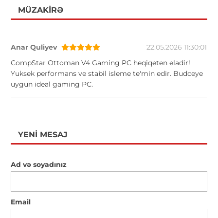
MÜZAKIRƏ
Anar Quliyev
22.05.2026 11:30:01
CompStar Ottoman V4 Gaming PC heqiqeten eladir!
Yuksek performans ve stabil isleme te'min edir. Budceye
uygun ideal gaming PC.
YENI MESAJ
Ad və soyadınız
Email