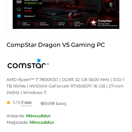
CompStar Dragon V5 Gaming PC
AMD Ryzen™ 7 7800X3D | DDR5 32 GB 5600 MHz | SSD 1
TB NVMe | NVIDIA® GeForce® RTX5060Ti 16 GB | 27-inch
240Hz | Windows 11
5 / 5
(1 səs)
3498 baxış
Anbarda:
Mövcuddur
Mağazada:
Mövcuddur