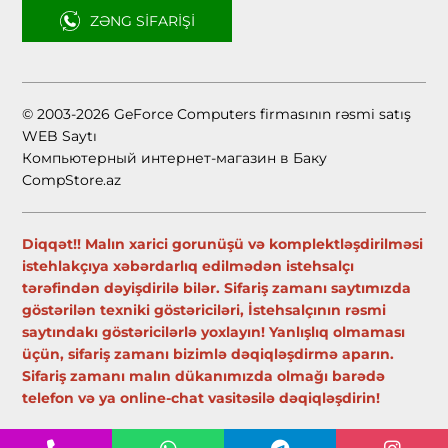
ZƏNG SIFARIŞI
© 2003-2026 GeForce Computers firmasının rəsmi satış
WEB Saytı
Компьютерный интернет-магазин в Баку
CompStore.az
Diqqət!! Malın xarici gorunüşü və komplektləşdirilməsi
istehlakçıya xəbərdarlıq edilmədən istehsalçı
tərəfindən dəyişdirilə bilər. Sifariş zamanı saytımızda
göstərilən texniki göstəriciləri, İstehsalçının rəsmi
saytındakı göstəricilərlə yoxlayın! Yanlışlıq olmaması
üçün, sifariş zamanı bizimlə dəqiqləşdirmə aparın.
Sifariş zamanı malın dükanımızda olmağı barədə
telefon və ya online-chat vasitəsilə dəqiqləşdirin!