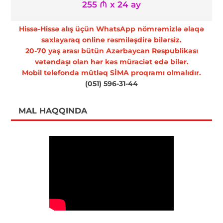
255 ₼ x 24 ay
Hissə-Hissə alış üçün WhatsApp nömrəmizlə əlaqə
saxlayaraq online rəsmiləşdirə bilərsiz.
20-70 yaş arası bütün Azərbaycan Respublikası
vətəndaşı olan hər kəs müraciət edə bilər.
Mobil telefonda mütləq SİMA proqramı olmalıdır.
(051) 596-31-44
MAL HAQQINDA