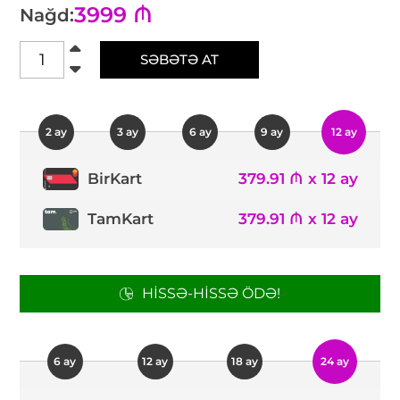
3999 ₼
Nağd:
SƏBƏTƏ AT
2 ay
3 ay
6 ay
9 ay
12 ay
379.91 ₼ x 12 ay
BirKart
TamKart
379.91 ₼ x 12 ay
HISSƏ-HISSƏ ÖDƏ!
6 ay
12 ay
18 ay
24 ay