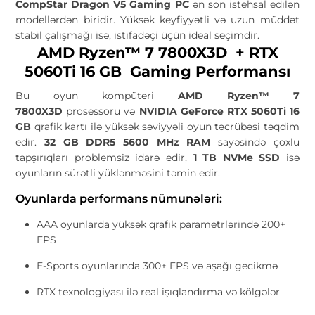
CompStar Dragon V5 Gaming PC
ən son istehsal edilən
modellərdən biridir. Yüksək keyfiyyətli və uzun müddət
stabil çalışmağı isə, istifadəçi üçün ideal seçimdir.
AMD Ryzen™ 7 7800X3D + RTX
5060Ti 16 GB Gaming Performansı
Bu oyun kompüteri
AMD Ryzen™ 7
7800X3D
prosessoru və
NVIDIA GeForce RTX 5060Ti 16
GB
qrafik kartı ilə yüksək səviyyəli oyun təcrübəsi təqdim
edir.
32 GB DDR5 5600 MHz RAM
sayəsində çoxlu
tapşırıqları problemsiz idarə edir,
1 TB NVMe SSD
isə
oyunların sürətli yüklənməsini təmin edir.
Oyunlarda performans nümunələri:
AAA oyunlarda yüksək qrafik parametrlərində 200+
FPS
E-Sports oyunlarında 300+ FPS və aşağı gecikmə
RTX texnologiyası ilə real işıqlandırma və kölgələr