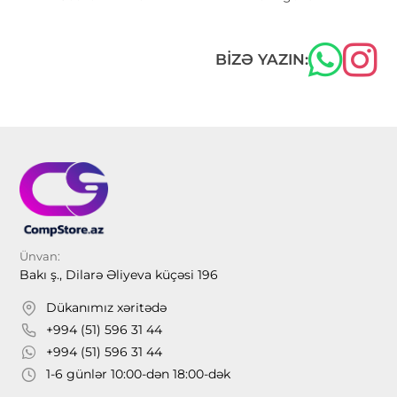
BIZƏ YAZIN:
Ünvan:
Bakı ş., Dilarə Əliyeva küçəsi 196
Dükanımız xəritədə
+994 (51) 596 31 44
+994 (51) 596 31 44
1-6 günlər 10:00-dən 18:00-dək