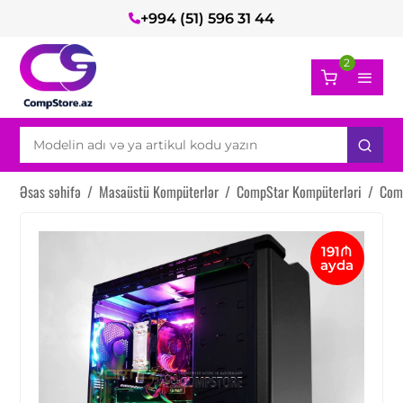
+994 (51) 596 31 44
2
Əsas səhifə
/
Masaüstü Kompüterlər
/
CompStar Kompüterləri
/
Com
191₼
ayda