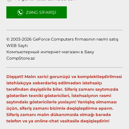
ZƏNG SIFARIŞI
© 2003-2026 GeForce Computers firmasının rəsmi satış
WEB Saytı
Компьютерный интернет-магазин в Баку
CompStore.az
Diqqət!! Malın xarici gorunüşü və komplektləşdirilməsi
istehlakçıya xəbərdarlıq edilmədən istehsalçı
tərəfindən dəyişdirilə bilər. Sifariş zamanı saytımızda
göstərilən texniki göstəriciləri, İstehsalçının rəsmi
saytındakı göstəricilərlə yoxlayın! Yanlışlıq olmaması
üçün, sifariş zamanı bizimlə dəqiqləşdirmə aparın.
Sifariş zamanı malın dükanımızda olmağı barədə
telefon və ya online-chat vasitəsilə dəqiqləşdirin!