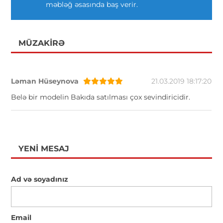
məbləğ əsasında baş verir.
MÜZAKIRƏ
Ləman Hüseynova
21.03.2019 18:17:20
Belə bir modelin Bakıda satılması çox sevindiricidir.
YENI MESAJ
Ad və soyadınız
Email