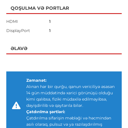
QOŞULMA VƏ PORTLAR
HDMI
1
DisplayPort
1
ƏLAVƏ
Zəmanət:
Alınan hər bir qurğu, qanun vericiliyə əsasən
14 gün müddətində xarici görünüşü olduğu
kimi qalıbsa, fiziki müdaxilə edilməyibsə,
dəyişdirilib və qaytarıla bilər.
Çatdırılma şərtləri:
Çatdırılma sifarişin məbləği və həcmindən
asılı olaraq, pulsuz və ya razılaşdırılmış