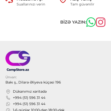
Suallarınızı verin
Tam güvənilir
BIZƏ YAZIN:
Ünvan:
Bakı ş., Dilarə Əliyeva küçəsi 196
Dükanımız xəritədə
+994 (51) 596 31 44
+994 (51) 596 31 44
1-6 günlər 10:00-dən 18:00-dək