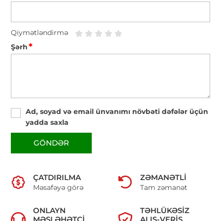
Qiymətləndirmə
*
Şərh
Ad, soyad və email ünvanımı növbəti dəfələr üçün
yadda saxla
GÖNDƏR
ÇATDIRILMA
ZƏMANƏTLI
Məsafəyə görə
Tam zəmanət
ONLAYN
TƏHLÜKƏSIZ
MƏSLƏHƏTÇI
ALIŞ-VERIŞ