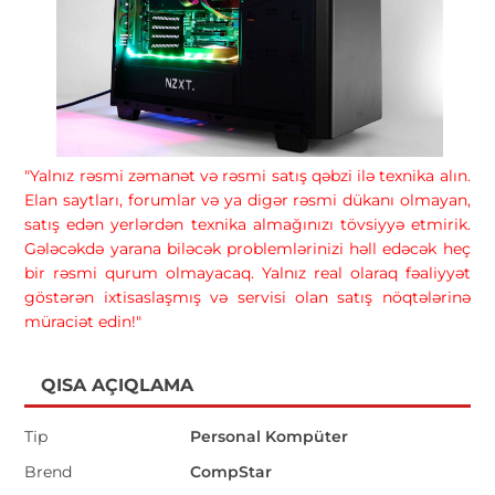
"Yalnız rəsmi zəmanət və rəsmi satış qəbzi ilə texnika alın.
Elan saytları, forumlar və ya digər rəsmi dükanı olmayan,
satış edən yerlərdən texnika almağınızı tövsiyyə etmirik.
Gələcəkdə yarana biləcək problemlərinizi həll edəcək heç
bir rəsmi qurum olmayacaq. Yalnız real olaraq fəaliyyət
göstərən ixtisaslaşmış və servisi olan satış nöqtələrinə
müraciət edin!"
QISA AÇIQLAMA
Tip
Personal Kompüter
Brend
CompStar