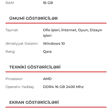
RAM
16 GB
ÜMUMI GÖSTƏRICILƏR
Təyinat
Ofis işləri, İnternet, Oyun, Dizayn
işləri
Əməliyyat Sistemi
Windows 10
Rəng
Qara
TEXNIKI GÖSTƏRICILƏRI
Prosessor
AMD
Operativ Yaddaş
DDR4 16 GB 2400 Mhz
EKRAN GÖSTƏRICILƏRI