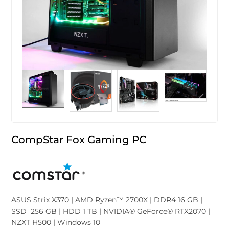
CompStar Fox Gaming PC
ASUS Strix X370 | AMD Ryzen™ 2700X | DDR4 16 GB |
SSD 256 GB | HDD 1 TB | NVIDIA® GeForce® RTX2070 |
NZXT H500 | Windows 10