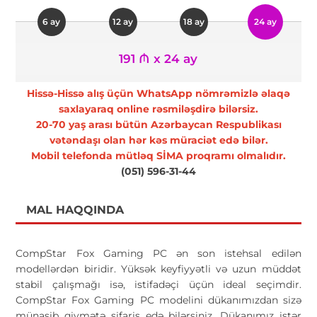
6 ay
12 ay
18 ay
24 ay
191 ₼ x 24 ay
Hissə-Hissə alış üçün WhatsApp nömrəmizlə əlaqə
saxlayaraq online rəsmiləşdirə bilərsiz.
20-70 yaş arası bütün Azərbaycan Respublikası
vətəndaşı olan hər kəs müraciət edə bilər.
Mobil telefonda mütləq SİMA proqramı olmalıdır.
(051) 596-31-44
MAL HAQQINDA
CompStar Fox Gaming PC ən son istehsal edilən
modellərdən biridir. Yüksək keyfiyyətli və uzun müddət
stabil çalışmağı isə, istifadəçi üçün ideal seçimdir.
CompStar Fox Gaming PC modelini dükanımızdan sizə
münasib qiymətə sifariş edə bilərsiniz. Dükanımız istər