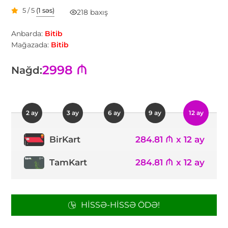
5 / 5
(1 səs)
218 baxış
Anbarda:
Bitib
Mağazada:
Bitib
2998 ₼
Nağd:
2 ay
3 ay
6 ay
9 ay
12 ay
284.81 ₼ x 12 ay
BirKart
TamKart
284.81 ₼ x 12 ay
HISSƏ-HISSƏ ÖDƏ!