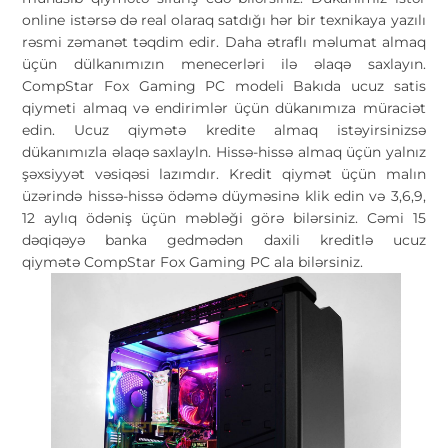
online istərsə də real olaraq satdığı hər bir texnikaya yazılı
rəsmi zəmanət təqdim edir. Daha ətraflı məlumat almaq
üçün dülkanımızın menecerləri ilə əlaqə saxlayın.
CompStar Fox Gaming PC modeli Bakıda ucuz satis
qiymeti almaq və endirimlər üçün dükanımıza müraciət
edin. Ucuz qiymətə kredite almaq istəyirsinizsə
dükanımızla əlaqə saxlayln. Hissə-hissə almaq üçün yalnız
şəxsiyyət vəsiqəsi lazımdır. Kredit qiymət üçün malın
üzərində hissə-hissə ödəmə düyməsinə klik edin və 3,6,9,
12 aylıq ödəniş üçün məbləği görə bilərsiniz. Cəmi 15
dəqiqəyə banka gedmədən daxili kreditlə ucuz
qiymətə CompStar Fox Gaming PC ala bilərsiniz.