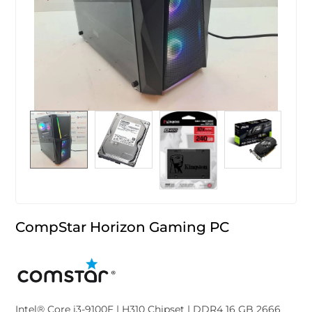
CompStar Horizon Gaming PC
Intel® Core i3-9100F | H310 Chipset | DDR4 16 GB 2666