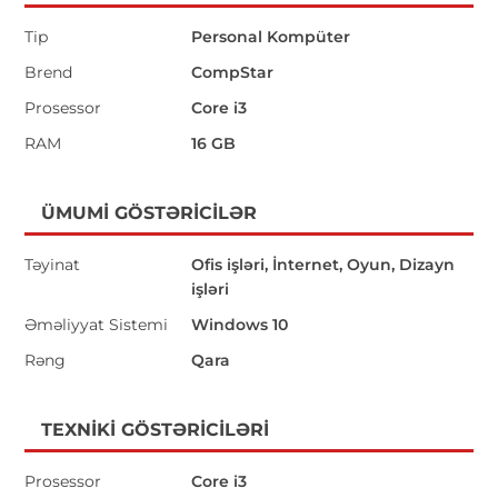
Tip
Personal Kompüter
Brend
CompStar
Prosessor
Core i3
RAM
16 GB
ÜMUMI GÖSTƏRICILƏR
Təyinat
Ofis işləri, İnternet, Oyun, Dizayn
işləri
Əməliyyat Sistemi
Windows 10
Rəng
Qara
TEXNIKI GÖSTƏRICILƏRI
Prosessor
Core i3