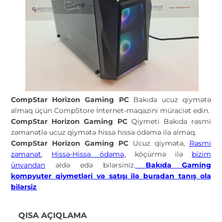
CompStar Horizon Gaming PC
Bakıda ucuz qiymətə
almaq üçün CompStore İnternet-maqazini müraciət edin.
CompStar Horizon Gaming PC
Qiymeti Bakıda rəsmi
zəmanətlə ucuz qiymətə hissə hissə ödəmə ilə almaq.
CompStar Horizon Gaming PC
Ucuz qiymətə,
Rəsmi
zəmanət
,
Hissə-Hissə ödəmə
, köçürmə ilə
bizim
ünvandan
əldə edə bilərsiniz.
Bakıda
Gaming
kompyuter
qiymetləri və satışı ilə buradan tanış ola
bilərsiz
QISA AÇIQLAMA