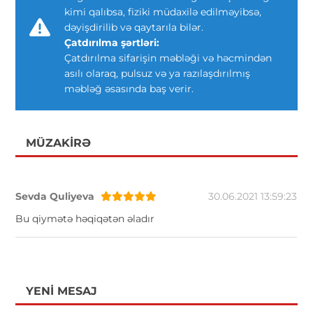
kimi qalıbsa, fiziki müdaxilə edilməyibsə,
dəyişdirilib və qaytarıla bilər.
Çatdırılma şərtləri:
Çatdırılma sifarişin məbləği və həcmindən
asılı olaraq, pulsuz və ya razılaşdırılmış
məbləğ əsasında baş verir.
MÜZAKIRƏ
Sevda Quliyeva
30.06.2021 13:59:23
Bu qiymətə həqiqətən əladır
YENI MESAJ