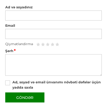
Ad və soyadınız
Email
Qiymətləndirmə
*
Şərh
Ad, soyad və email ünvanımı növbəti dəfələr üçün
yadda saxla
GÖNDƏR