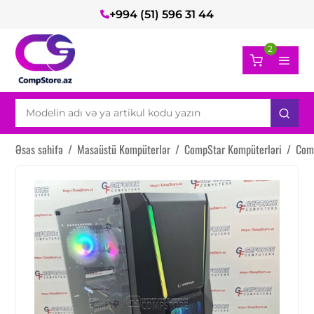
+994 (51) 596 31 44
2
Əsas səhifə
/
Masaüstü Kompüterlər
/
CompStar Kompüterləri
/
Com