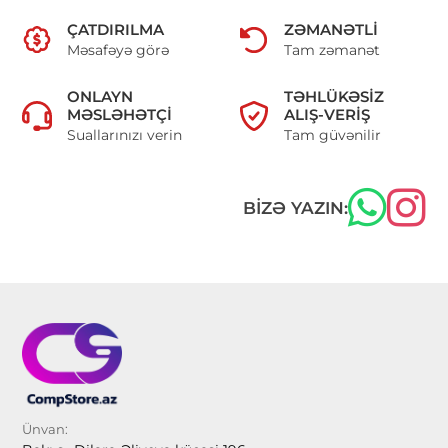
ÇATDIRILMA
ZƏMANƏTLI
Məsafəyə görə
Tam zəmanət
ONLAYN
TƏHLÜKƏSIZ
MƏSLƏHƏTÇI
ALIŞ-VERIŞ
Suallarınızı verin
Tam güvənilir
BIZƏ YAZIN:
Ünvan: