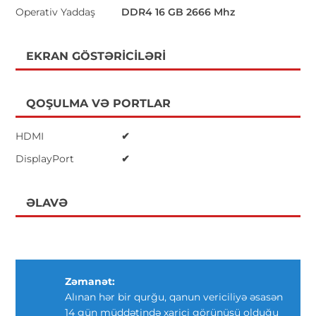
Operativ Yaddaş
DDR4 16 GB 2666 Mhz
EKRAN GÖSTƏRICILƏRI
QOŞULMA VƏ PORTLAR
HDMI
✔
DisplayPort
✔
ƏLAVƏ
Zəmanət:
Alınan hər bir qurğu, qanun vericiliyə əsasən
14 gün müddətində xarici görünüşü olduğu