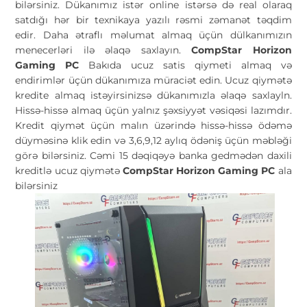
bilərsiniz. Dükanımız istər online istərsə də real olaraq
satdığı hər bir texnikaya yazılı rəsmi zəmanət təqdim
edir. Daha ətraflı məlumat almaq üçün dülkanımızın
menecerləri ilə əlaqə saxlayın.
CompStar Horizon
Gaming PC
Bakıda ucuz satis qiymeti almaq və
endirimlər üçün dükanımıza müraciət edin. Ucuz qiymətə
kredite almaq istəyirsinizsə dükanımızla əlaqə saxlayln.
Hissə-hissə almaq üçün yalnız şəxsiyyət vəsiqəsi lazımdır.
Kredit qiymət üçün malın üzərində hissə-hissə ödəmə
düyməsinə klik edin və 3,6,9,12 aylıq ödəniş üçün məbləği
görə bilərsiniz. Cəmi 15 dəqiqəyə banka gedmədən daxili
kreditlə ucuz qiymətə
CompStar Horizon Gaming PC
ala
bilərsiniz