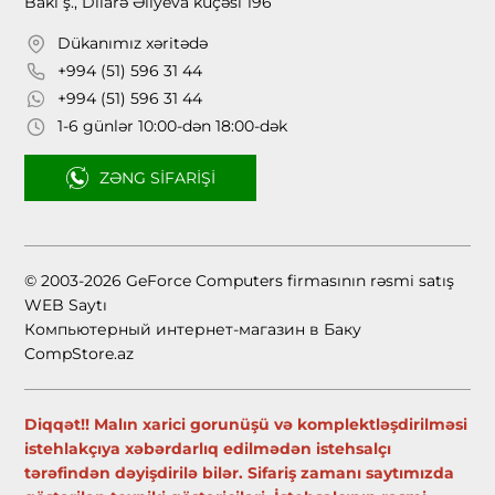
Bakı ş., Dilarə Əliyeva küçəsi 196
Dükanımız xəritədə
+994 (51) 596 31 44
+994 (51) 596 31 44
1-6 günlər 10:00-dən 18:00-dək
ZƏNG SIFARIŞI
© 2003-2026 GeForce Computers firmasının rəsmi satış
WEB Saytı
Компьютерный интернет-магазин в Баку
CompStore.az
Diqqət!! Malın xarici gorunüşü və komplektləşdirilməsi
istehlakçıya xəbərdarlıq edilmədən istehsalçı
tərəfindən dəyişdirilə bilər. Sifariş zamanı saytımızda