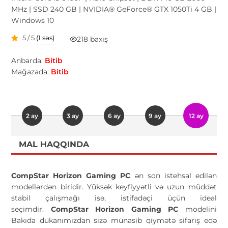
MHz | SSD 240 GB | NVIDIA® GeForce® GTX 1050Ti 4 GB |
Windows 10
5 / 5
(1 səs)
218 baxış
Anbarda:
Bitib
Mağazada:
Bitib
2 ay
3 ay
6 ay
9 ay
12 ay
MAL HAQQINDA
CompStar Horizon Gaming PC
ən son istehsal edilən
modellərdən biridir. Yüksək keyfiyyətli və uzun müddət
stabil çalışmağı isə, istifadəçi üçün ideal
seçimdir.
CompStar Horizon Gaming PC
modelini
Bakıda dükanımızdan sizə münasib qiymətə sifariş edə