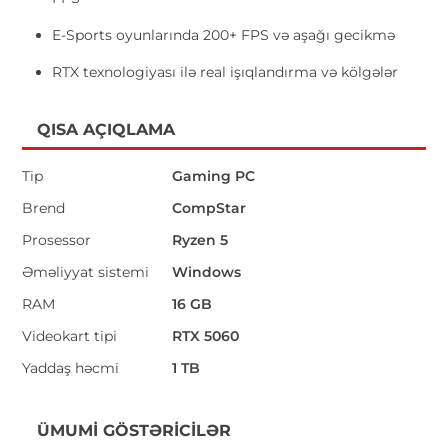
E-Sports oyunlarında 200+ FPS və aşağı gecikmə
RTX texnologiyası ilə real işıqlandırma və kölgələr
QISA AÇIQLAMA
Tip
Gaming PC
Brend
CompStar
Prosessor
Ryzen 5
Əməliyyat sistemi
Windows
RAM
16 GB
Videokart tipi
RTX 5060
Yaddaş həcmi
1 TB
ÜMUMI GÖSTƏRICILƏR