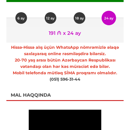
6 ay
12 ay
18 ay
24 ay
191 ₼ x 24 ay
Hissə-Hissə alış üçün WhatsApp nömrəmizlə əlaqə
saxlayaraq online rəsmiləşdirə bilərsiz.
20-70 yaş arası bütün Azərbaycan Respublikası
vətəndaşı olan hər kəs müraciət edə bilər.
Mobil telefonda mütləq SİMA proqramı olmalıdır.
(051) 596-31-44
MAL HAQQINDA