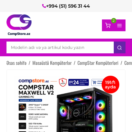
+994 (51) 596 31 44
2
Əsas səhifə
/
Masaüstü Kompüterlər
/
CompStar Kompüterləri
/
Com
191₼
ayda