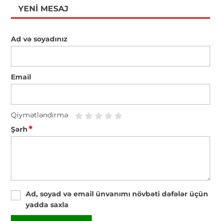
YENI MESAJ
Ad və soyadınız
Email
Qiymətləndirmə
*
Şərh
Ad, soyad və email ünvanımı növbəti dəfələr üçün
yadda saxla