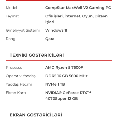
Model
CompStar MaxWell V2 Gaming PC
Təyinat
Ofis işləri, İnternet, Oyun, Dizayn
işləri
Əməliyyat Sistemi
Windows 11
Rəng
Qara
TEXNIKI GÖSTƏRICILƏRI
Prosessor
AMD Ryzen 5 7500F
Operativ Yaddaş
DDR5 16 GB 5600 MHz
Yaddaş Həcmi
NVMe 1 TB
Ekran Kartı
NVIDIA® GeForce RTX™
4070Super 12 GB
EKRAN GÖSTƏRICILƏRI