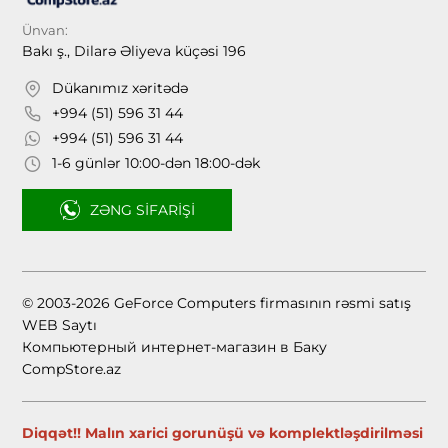
Ünvan:
Bakı ş., Dilarə Əliyeva küçəsi 196
Dükanımız xəritədə
+994 (51) 596 31 44
+994 (51) 596 31 44
1-6 günlər 10:00-dən 18:00-dək
ZƏNG SIFARIŞI
© 2003-2026 GeForce Computers firmasının rəsmi satış
WEB Saytı
Компьютерный интернет-магазин в Баку
CompStore.az
Diqqət!! Malın xarici gorunüşü və komplektləşdirilməsi