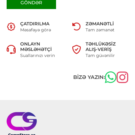
GÖNDƏR
ÇATDIRILMA
ZƏMANƏTLI
Məsafəyə görə
Tam zəmanət
ONLAYN
TƏHLÜKƏSIZ
MƏSLƏHƏTÇI
ALIŞ-VERIŞ
Suallarınızı verin
Tam güvənilir
BIZƏ YAZIN: