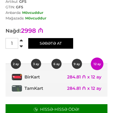
Artikul:
GFS
GTIN:
GFS
Anbarda:
Mövcuddur
Mağazada:
Mövcuddur
2998 ₼
Nağd:
SƏBƏTƏ AT
2 ay
3 ay
6 ay
9 ay
12 ay
284.81 ₼ x 12 ay
BirKart
TamKart
284.81 ₼ x 12 ay
HISSƏ-HISSƏ ÖDƏ!