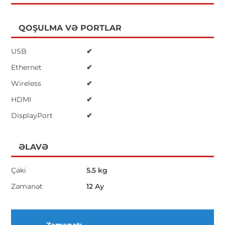
QOŞULMA VƏ PORTLAR
USB
✔
Ethernet
✔
Wireless
✔
HDMI
✔
DisplayPort
✔
ƏLAVƏ
Çəki
5.5 kg
Zəmanət
12 Ay