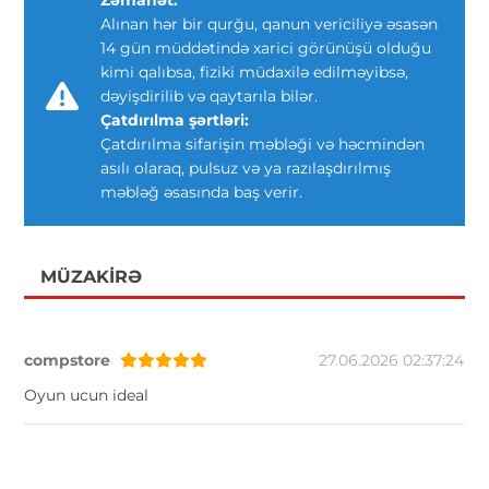
Zəmanət:
Alınan hər bir qurğu, qanun vericiliyə əsasən
14 gün müddətində xarici görünüşü olduğu
kimi qalıbsa, fiziki müdaxilə edilməyibsə,
dəyişdirilib və qaytarıla bilər.
Çatdırılma şərtləri:
Çatdırılma sifarişin məbləği və həcmindən
asılı olaraq, pulsuz və ya razılaşdırılmış
məbləğ əsasında baş verir.
MÜZAKIRƏ
compstore
27.06.2026 02:37:24
Oyun ucun ideal