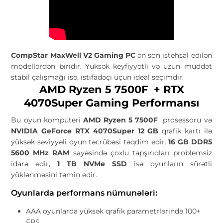
CompStar MaxWell V2 Gaming PC
ən son istehsal edilən
modellərdən biridir. Yüksək keyfiyyətli və uzun müddət
stabil çalışmağı isə, istifadəçi üçün ideal seçimdir.
AMD Ryzen 5 7500F + RTX
4070Super Gaming Performansı
Bu oyun kompüteri
AMD Ryzen 5 7500F
prosessoru və
NVIDIA GeForce RTX 4070Super 12 GB
qrafik kartı ilə
yüksək səviyyəli oyun təcrübəsi təqdim edir.
16 GB DDR5
5600 MHz RAM
sayəsində çoxlu tapşırıqları problemsiz
idarə edir,
1 TB NVMe SSD
isə oyunların sürətli
yüklənməsini təmin edir.
Oyunlarda performans nümunələri:
AAA oyunlarda yüksək qrafik parametrlərində 100+
FPS