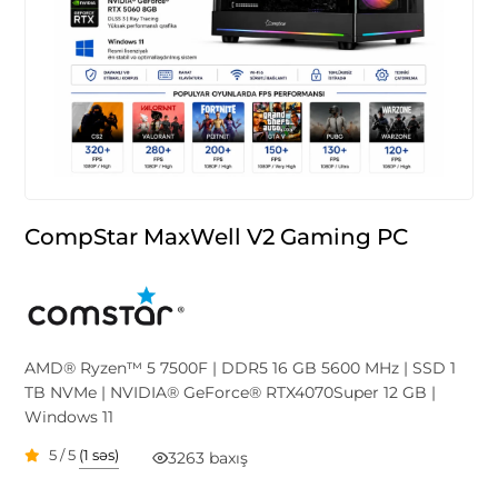
CompStar MaxWell V2 Gaming PC
AMD® Ryzen™ 5 7500F | DDR5 16 GB 5600 MHz | SSD 1
TB NVMe | NVIDIA® GeForce® RTX4070Super 12 GB |
Windows 11
5 / 5
(1 səs)
3263 baxış