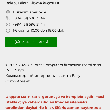
Bakı ş., Dilarə Əliyeva küçəsi 196
Dükanımız xəritədə
+994 (51) 596 31 44
+994 (51) 596 31 44
1-6 günlər 10:00-dən 18:00-dək
ZƏNG SIFARIŞI
© 2003-2026 GeForce Computers firmasının rəsmi satış
WEB Saytı
Компьютерный интернет-магазин в Баку
CompStore.az
Diqqət!! Malın xarici gorunüşü və komplektləşdirilməsi
istehlakçıya xəbərdarlıq edilmədən istehsalçı
tərəfindən dəyişdirilə bilər. Sifariş zamanı saytımızda