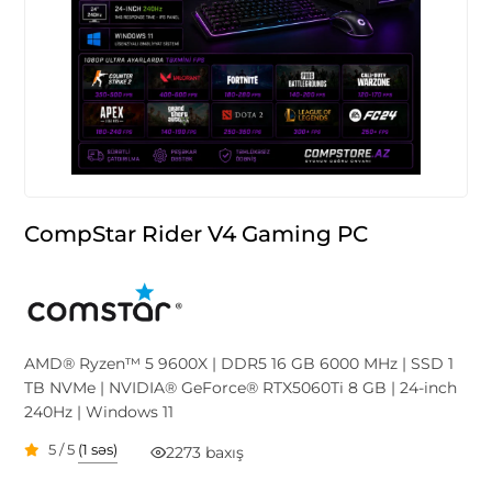
CompStar Rider V4 Gaming PC
AMD® Ryzen™ 5 9600X | DDR5 16 GB 6000 MHz | SSD 1
TB NVMe | NVIDIA® GeForce® RTX5060Ti 8 GB | 24-inch
240Hz | Windows 11
5 / 5
(1 səs)
2273 baxış