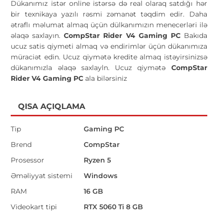
Dükanımız istər online istərsə də real olaraq satdığı hər
bir texnikaya yazılı rəsmi zəmanət təqdim edir. Daha
ətraflı məlumat almaq üçün dülkanımızın menecerləri ilə
əlaqə saxlayın.
CompStar Rider V4 Gaming PC
Bakıda
ucuz satis qiymeti almaq və endirimlər üçün dükanımıza
müraciət edin. Ucuz qiymətə kredite almaq istəyirsinizsə
dükanımızla əlaqə saxlayln. Ucuz qiymətə
CompStar
Rider V4 Gaming PC
ala bilərsiniz
QISA AÇIQLAMA
Tip
Gaming PC
Brend
CompStar
Prosessor
Ryzen 5
Əməliyyat sistemi
Windows
RAM
16 GB
Videokart tipi
RTX 5060 Ti 8 GB