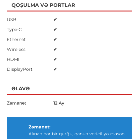
QOŞULMA VƏ PORTLAR
USB
✔
Type-C
✔
Ethernet
✔
Wireless
✔
HDMI
✔
DisplayPort
✔
ƏLAVƏ
Zəmanət
12 Ay
Zəmanət:
Alınan hər bir qurğu, qanun vericiliyə əsasən