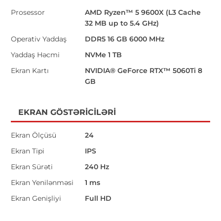
Prosessor
AMD Ryzen™ 5 9600X (L3 Cache
32 MB up to 5.4 GHz)
Operativ Yaddaş
DDR5 16 GB 6000 MHz
Yaddaş Həcmi
NVMe 1 TB
Ekran Kartı
NVIDIA® GeForce RTX™ 5060Ti 8
GB
EKRAN GÖSTƏRICILƏRI
Ekran Ölçüsü
24
Ekran Tipi
IPS
Ekran Sürəti
240 Hz
Ekran Yenilənməsi
1 ms
Ekran Genişliyi
Full HD