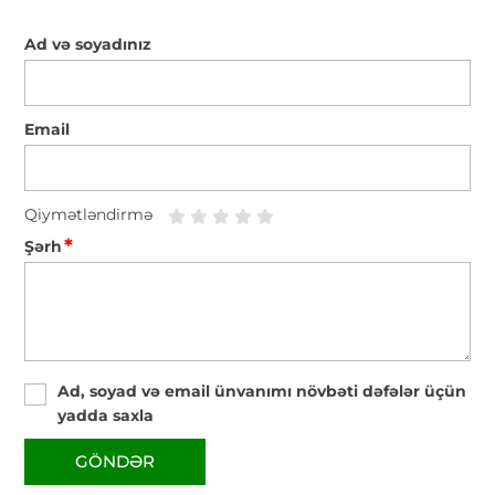
Ad və soyadınız
Email
Qiymətləndirmə
*
Şərh
Ad, soyad və email ünvanımı növbəti dəfələr üçün
yadda saxla
GÖNDƏR