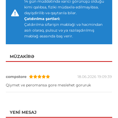
14 gün müddətində xarici görünüşü olduğu
kimi qalıbsa, fiziki müdaxilə edilməyibsə,
dəyişdirilib və qaytarıla bilər.
Çatdırılma şərtləri:
Çatdırılma sifarişin məbləği və həcmindən
asılı olaraq, pulsuz və ya razılaşdırılmış
məbləğ əsasında baş verir.
MÜZAKIRƏ
compstore
18.06.2026 19:09:39
Qiymet ve peromansa gore meslehet goruruk
YENI MESAJ