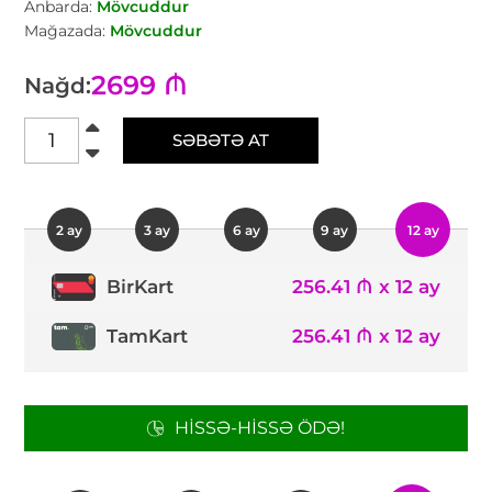
Anbarda:
Mövcuddur
Mağazada:
Mövcuddur
2699 ₼
Nağd:
SƏBƏTƏ AT
2 ay
3 ay
6 ay
9 ay
12 ay
256.41 ₼ x 12 ay
BirKart
TamKart
256.41 ₼ x 12 ay
HISSƏ-HISSƏ ÖDƏ!