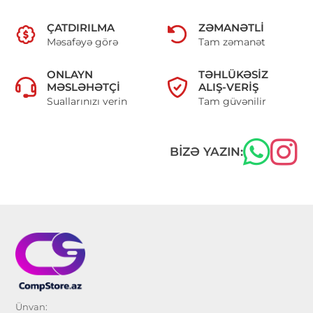
ÇATDIRILMA
ZƏMANƏTLI
Məsafəyə görə
Tam zəmanət
ONLAYN
TƏHLÜKƏSIZ
MƏSLƏHƏTÇI
ALIŞ-VERIŞ
Suallarınızı verin
Tam güvənilir
BIZƏ YAZIN:
Ünvan: