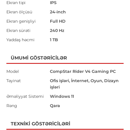
Ekran tipi
IPS
Ekran ölçüsü
24-inch
Ekran genişliyi
Full HD
Ekran sürəti
240 Hz
Yaddaş həcmi
1 TB
ÜMUMI GÖSTƏRICILƏR
Model
CompStar Rider V4 Gaming PC
Təyinat
Ofis işləri, İnternet, Oyun, Dizayn
işləri
Əməliyyat Sistemi
Windows 11
Rəng
Qara
TEXNIKI GÖSTƏRICILƏRI