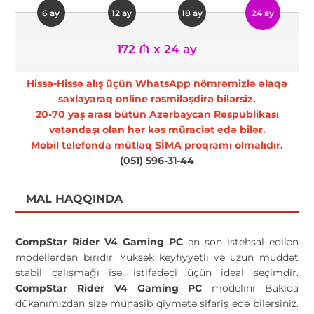
6 ay
12 ay
18 ay
24 ay
172 ₼ x 24 ay
Hissə-Hissə alış üçün WhatsApp nömrəmizlə əlaqə
saxlayaraq online rəsmiləşdirə bilərsiz.
20-70 yaş arası bütün Azərbaycan Respublikası
vətəndaşı olan hər kəs müraciət edə bilər.
Mobil telefonda mütləq SİMA proqramı olmalıdır.
(051) 596-31-44
MAL HAQQINDA
CompStar Rider V4 Gaming PC
ən son istehsal edilən
modellərdən biridir. Yüksək keyfiyyətli və uzun müddət
stabil çalışmağı isə, istifadəçi üçün ideal seçimdir.
CompStar Rider V4 Gaming PC
modelini Bakıda
dükanımızdan sizə münasib qiymətə sifariş edə bilərsiniz.