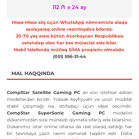
112 ₼ x 24 ay
Hissə-Hissə alış üçün WhatsApp nömrəmizlə əlaqə
saxlayaraq online rəsmiləşdirə bilərsiz.
20-70 yaş arası bütün Azərbaycan Respublikası
vətəndaşı olan hər kəs müraciət edə bilər.
Mobil telefonda mütləq SİMA proqramı olmalıdır.
(051) 596-31-44
MAL HAQQINDA
CompStar Satellite Gaming PC
ən son istehsal edilən
modellərdən biridir. Yüksək keyfiyyətli və uzun müddət
stabil çalışmağı isə, istifadəçi üçün ideal seçimdir.
CompStar SuperSonic Gaming PC
modelini
dükanımızdan sizə münasib qiymətə sifariş edə bilərsiniz.
Dükanımız istər online istərsə də real olaraq satdığı hər
bir texnikaya yazılı rəsmi zəmanət təqdim edir. Daha