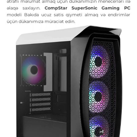
ətraflı məlumat almaq üçün dülkanımızın menecerləri ilə
əlaqə saxlayın.
CompStar SuperSonic Gaming PC
modeli Bakıda ucuz satis qiymeti almaq və endirimlər
üçün dükanımıza müraciət edin.