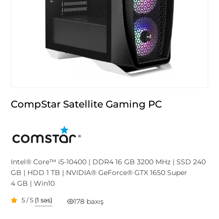
CompStar Satellite Gaming PC
Intel® Core™ i5-10400 | DDR4 16 GB 3200 MHz | SSD 240
GB | HDD 1 TB | NVIDIA® GeForce® GTX 1650 Super
4 GB | Win10
5 / 5
(1 səs)
178 baxış