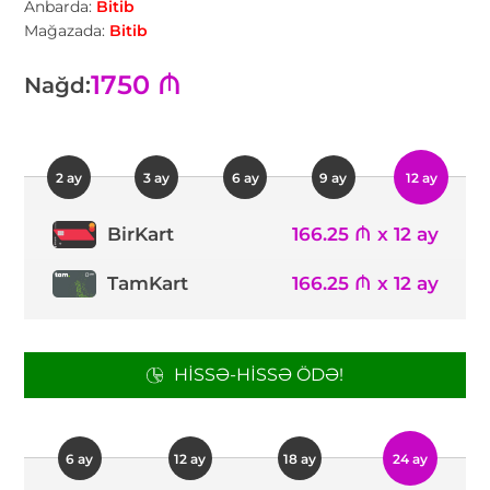
Anbarda:
Bitib
Mağazada:
Bitib
1750 ₼
Nağd:
2 ay
3 ay
6 ay
9 ay
12 ay
166.25 ₼ x 12 ay
BirKart
TamKart
166.25 ₼ x 12 ay
HISSƏ-HISSƏ ÖDƏ!
6 ay
12 ay
18 ay
24 ay