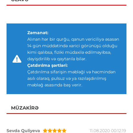
Zəmanət:
Alınan hər bir qurğu, qanun vericiliyə əsasən
14 gün müddətində xarici görünüşü olduğu
kimi qalıbsa, fiziki müdaxilə edilməyibsə,
dəyişdirilib və qaytarıla bilər.
Çatdırılma şərtləri:
Çatdırılma sifarişin məbləği və həcmindən
asılı olaraq, pulsuz və ya razılaşdırılmış
məbləğ əsasında baş verir.
MÜZAKIRƏ
Sevda Quliyeva
11.08.2020 00:12:19