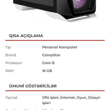
QISA AÇIQLAMA
Tip
Personal Kompüter
Brend
CompStar
Prosessor
Core i5
RAM
16 GB
ÜMUMI GÖSTƏRICILƏR
Təyinat
Ofis işləri, İnternet, Oyun, Dizayn
işləri