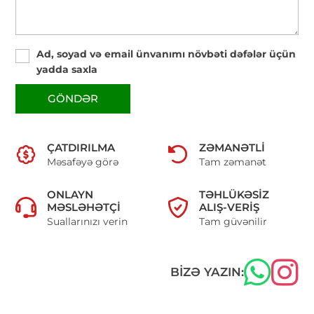
Ad, soyad və email ünvanımı növbəti dəfələr üçün
yadda saxla
GÖNDƏR
ÇATDIRILMA
ZƏMANƏTLI
Məsafəyə görə
Tam zəmanət
ONLAYN
TƏHLÜKƏSIZ
MƏSLƏHƏTÇI
ALIŞ-VERIŞ
Suallarınızı verin
Tam güvənilir
BIZƏ YAZIN: