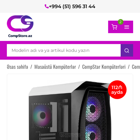
+994 (51) 596 31 44
2
Əsas səhifə
/
Masaüstü Kompüterlər
/
CompStar Kompüterləri
/
Com
112₼
ayda