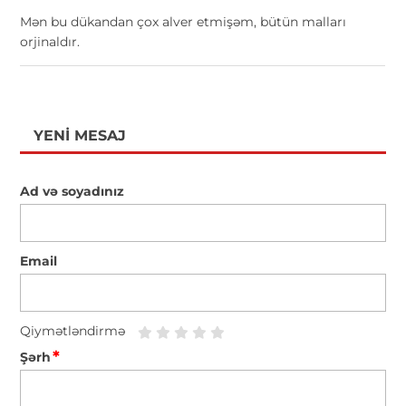
Mən bu dükandan çox alver etmişəm, bütün malları
orjinaldır.
YENI MESAJ
Ad və soyadınız
Email
Qiymətləndirmə
*
Şərh