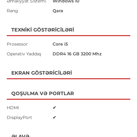
Əməliyyat Sistemi
Windows 10
Rəng
Qara
TEXNIKI GÖSTƏRICILƏRI
Prosessor
Core i5
Operativ Yaddaş
DDR4 16 GB 3200 Mhz
EKRAN GÖSTƏRICILƏRI
QOŞULMA VƏ PORTLAR
HDMI
✔
DisplayPort
✔
ƏLAVƏ