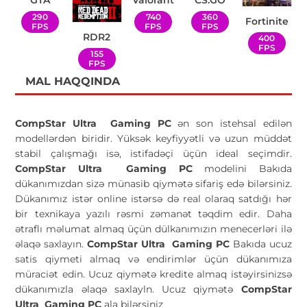
290
740
360
Fortinite
FPS
FPS
FPS
RDR2
400
FPS
155
FPS
MAL HAQQINDA
CompStar Ultra Gaming PC
ən son istehsal edilən
modellərdən biridir. Yüksək keyfiyyətli və uzun müddət
stabil çalışmağı isə, istifadəçi üçün ideal seçimdir.
CompStar Ultra Gaming PC
modelini Bakıda
dükanımızdan sizə münasib qiymətə sifariş edə bilərsiniz.
Dükanımız istər online istərsə də real olaraq satdığı hər
bir texnikaya yazılı rəsmi zəmanət təqdim edir. Daha
ətraflı məlumat almaq üçün dülkanımızın menecerləri ilə
əlaqə saxlayın.
CompStar Ultra Gaming PC
Bakıda ucuz
satis qiymeti almaq və endirimlər üçün dükanımıza
müraciət edin. Ucuz qiymətə kredite almaq istəyirsinizsə
dükanımızla əlaqə saxlayln. Ucuz qiymətə
CompStar
Ultra Gaming PC
ala bilərsiniz