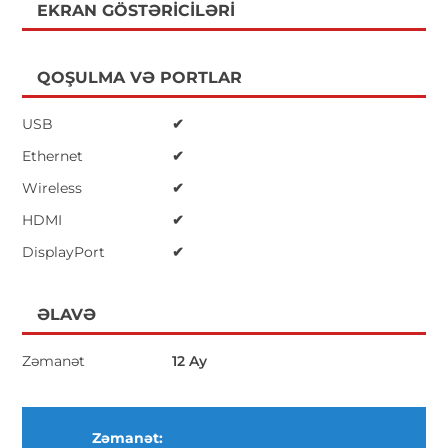
EKRAN GÖSTƏRICILƏRI
QOŞULMA VƏ PORTLAR
USB
✔
Ethernet
✔
Wireless
✔
HDMI
✔
DisplayPort
✔
ƏLAVƏ
Zəmanət
12 Ay
Zəmanət: