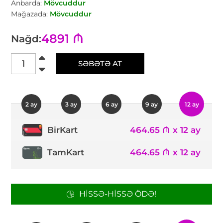
Anbarda:
Mövcuddur
Mağazada:
Mövcuddur
4891 ₼
Nağd:
SƏBƏTƏ AT
2 ay
3 ay
6 ay
9 ay
12 ay
464.65 ₼ x 12 ay
BirKart
TamKart
464.65 ₼ x 12 ay
HISSƏ-HISSƏ ÖDƏ!