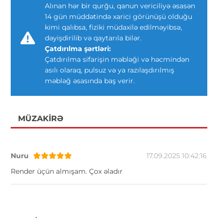
Alınan hər bir qurğu, qanun vericiliyə əsasən
14 gün müddətində xarici görünüşü olduğu
kimi qalıbsa, fiziki müdaxilə edilməyibsə,
dəyişdirilib və qaytarıla bilər.
Çatdırılma şərtləri:
Çatdırılma sifarişin məbləği və həcmindən
asılı olaraq, pulsuz və ya razılaşdırılmış
məbləğ əsasında baş verir.
MÜZAKIRƏ
Nuru
17.09.2025 10:42:16
Render üçün almışam. Çox əladır