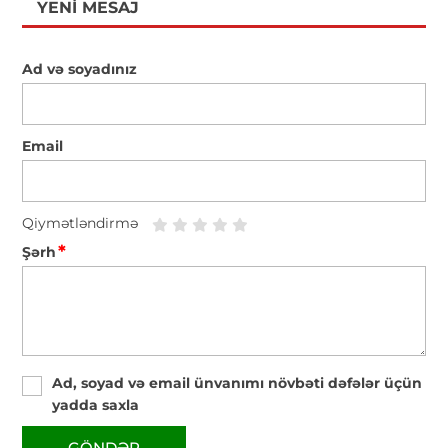
YENI MESAJ
Ad və soyadınız
Email
Qiymətləndirmə
*
Şərh
Ad, soyad və email ünvanımı növbəti dəfələr üçün
yadda saxla
GÖNDƏR