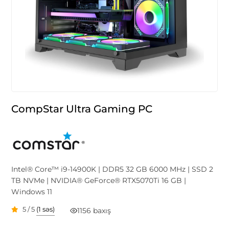
CompStar Ultra Gaming PC
Intel® Core™ i9-14900K | DDR5 32 GB 6000 MHz | SSD 2
TB NVMe | NVIDIA® GeForce® RTX5070Ti 16 GB |
Windows 11
5 / 5
(1 səs)
1156 baxış