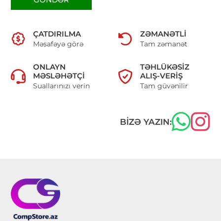
ÇATDIRILMA
ZƏMANƏTLI
Məsafəyə görə
Tam zəmanət
ONLAYN
TƏHLÜKƏSIZ
MƏSLƏHƏTÇI
ALIŞ-VERIŞ
Suallarınızı verin
Tam güvənilir
BIZƏ YAZIN: