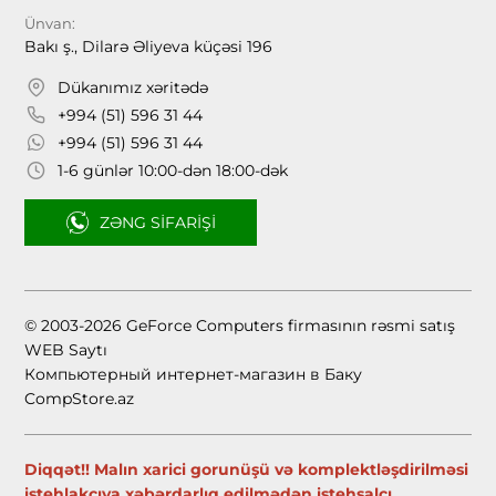
Ünvan:
Bakı ş., Dilarə Əliyeva küçəsi 196
Dükanımız xəritədə
+994 (51) 596 31 44
+994 (51) 596 31 44
1-6 günlər 10:00-dən 18:00-dək
ZƏNG SIFARIŞI
© 2003-2026 GeForce Computers firmasının rəsmi satış
WEB Saytı
Компьютерный интернет-магазин в Баку
CompStore.az
Diqqət!! Malın xarici gorunüşü və komplektləşdirilməsi
istehlakçıya xəbərdarlıq edilmədən istehsalçı