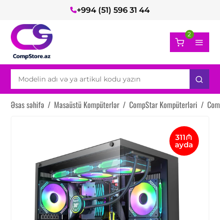
+994 (51) 596 31 44
2
Əsas səhifə
/
Masaüstü Kompüterlər
/
CompStar Kompüterləri
/
Com
311₼
ayda