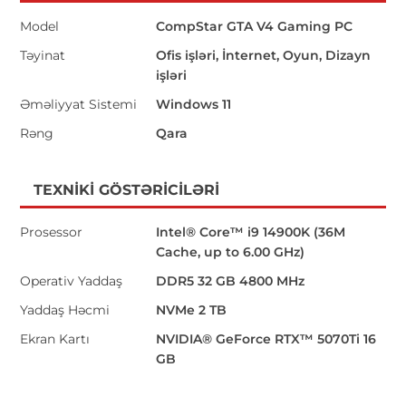
Model
CompStar GTA V4 Gaming PC
Təyinat
Ofis işləri, İnternet, Oyun, Dizayn
işləri
Əməliyyat Sistemi
Windows 11
Rəng
Qara
TEXNIKI GÖSTƏRICILƏRI
Prosessor
Intel® Core™ i9 14900K (36M
Cache, up to 6.00 GHz)
Operativ Yaddaş
DDR5 32 GB 4800 MHz
Yaddaş Həcmi
NVMe 2 TB
Ekran Kartı
NVIDIA® GeForce RTX™ 5070Ti 16
GB