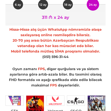
6 ay
12 ay
18 ay
24 ay
311 ₼ x 24 ay
Hissə-Hissə alış üçün WhatsApp nömrəmizlə əlaqə
saxlayaraq online rəsmiləşdirə bilərsiz.
20-70 yaş arası bütün Azərbaycan Respublikası
vətəndaşı olan hər kəs müraciət edə bilər.
Mobil telefonda mütləq SİMA proqramı olmalıdır.
(051) 596-31-44
Oyun zamanı
FPS
, digər qurğulara və ya sistem
ayarlarına görə artıb-azala bilər. Bu təxmini olaraq
FHD formatda və aşağı qrafikada əldə edilə biləcək
maksimal
FPS
dəyərləridir.
GTA
Valorant
CS:GO