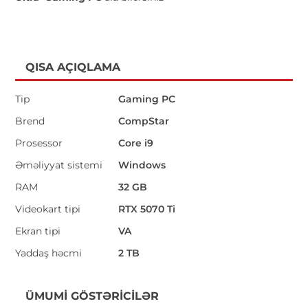
QISA AÇIQLAMA
Tip
Gaming PC
Brend
CompStar
Prosessor
Core i9
Əməliyyat sistemi
Windows
RAM
32 GB
Videokart tipi
RTX 5070 Ti
Ekran tipi
VA
Yaddaş həcmi
2 TB
ÜMUMI GÖSTƏRICILƏR