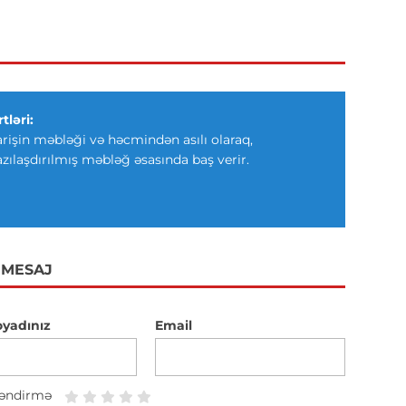
tləri:
arişin məbləği və həcmindən asılı olaraq,
azılaşdırılmış məbləğ əsasında baş verir.
 MESAJ
oyadınız
Email
əndirmə