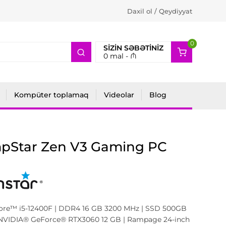
Daxil ol / Qeydiyyat
0
2
SIZIN SƏBƏTINIZ
0
mal -
₼
Kompüter toplamaq
Videolar
Blog
pStar Zen V3 Gaming PC
Core™ i5-12400F | DDR4 16 GB 3200 MHz | SSD 500GB
NVIDIA® GeForce® RTX3060 12 GB | Rampage 24-inch