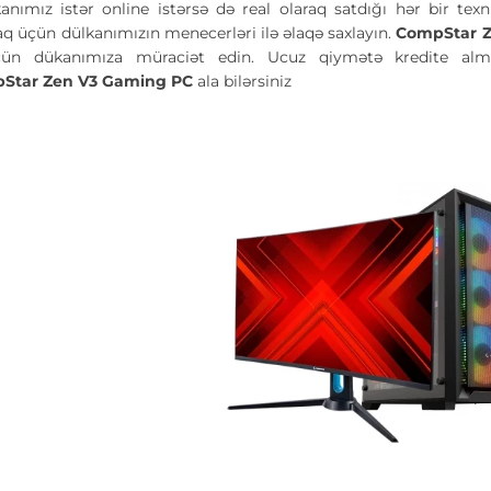
kanımız istər online istərsə də real olaraq satdığı hər bir te
 üçün dülkanımızın menecerləri ilə əlaqə saxlayın.
CompStar 
çün dükanımıza müraciət edin. Ucuz qiymətə kredite almaq
Star Zen V3 Gaming PC
ala bilərsiniz