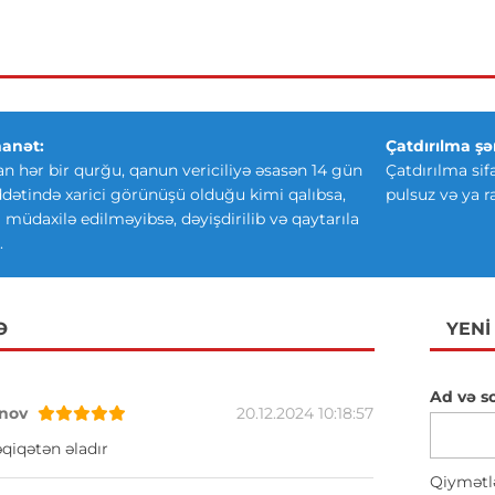
anət:
Çatdırılma şər
an hər bir qurğu, qanun vericiliyə əsasən 14 gün
Çatdırılma sif
ətində xarici görünüşü olduğu kimi qalıbsa,
pulsuz və ya r
ki müdaxilə edilməyibsə, dəyişdirilib və qaytarıla
.
Ə
YENI
Ad və s
nov
20.12.2024 10:18:57
qiqətən əladır
Qiymətl