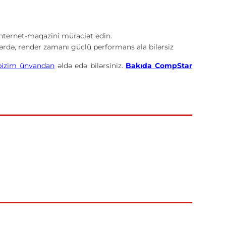
ternet-maqazini müraciət edin.
lərdə, render zamanı güclü performans ala bilərsiz
bizim ünvandan
əldə edə bilərsiniz.
Bakıda CompStar