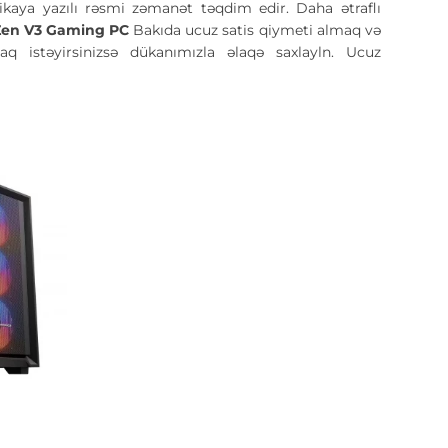
xnikaya yazılı rəsmi zəmanət təqdim edir. Daha ətraflı
Zen V3 Gaming PC
Bakıda ucuz satis qiymeti almaq və
 istəyirsinizsə dükanımızla əlaqə saxlayln. Ucuz