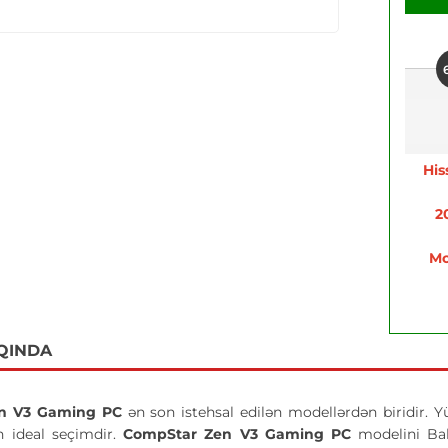
His
2
Mo
QINDA
n V3 Gaming PC
ən son istehsal edilən modellərdən biridir. Y
ün ideal seçimdir.
CompStar Zen V3 Gaming PC
modelini Bak