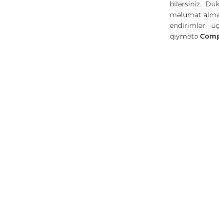
bilərsiniz. Dü
məlumat almaq
endirimlər ü
qiymətə
Comp