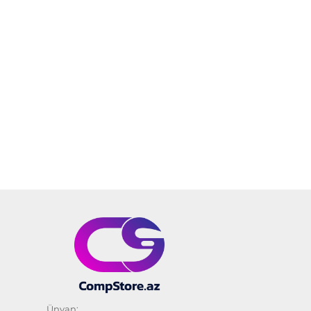
Ünvan: