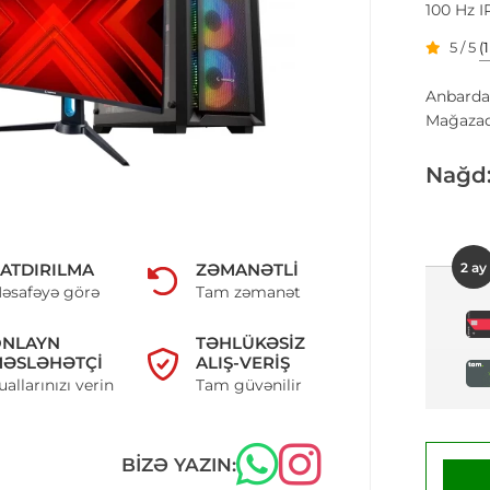
100 Hz I
5 / 5
(
Anbarda
Mağazad
Nağd
2 ay
ATDIRILMA
ZƏMANƏTLI
əsafəyə görə
Tam zəmanət
ONLAYN
TƏHLÜKƏSIZ
ƏSLƏHƏTÇI
ALIŞ-VERIŞ
uallarınızı verin
Tam güvənilir
BIZƏ YAZIN: