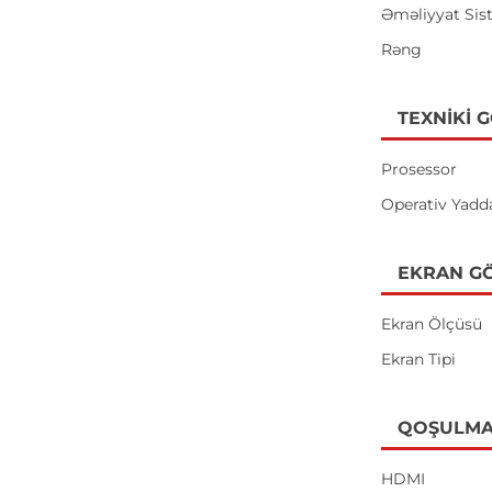
Əməliyyat Sis
Rəng
TEXNIKI 
Prosessor
Operativ Yadd
EKRAN GÖ
Ekran Ölçüsü
Ekran Tipi
QOŞULMA
HDMI