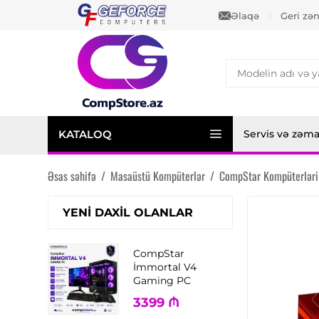
Əlaqə
Geri zə
KATALOQ
Servis və zəm
Əsas səhifə
/
Masaüstü Kompüterlər
/
CompStar Kompüterləri
YENI DAXIL OLANLAR
CompStar
İmmortal V4
Gaming PC
3399
₼