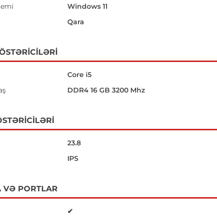
temi
Windows 11
Qara
GÖSTƏRICILƏRI
Core i5
aş
DDR4 16 GB 3200 Mhz
STƏRICILƏRI
23.8
IPS
 VƏ PORTLAR
✔