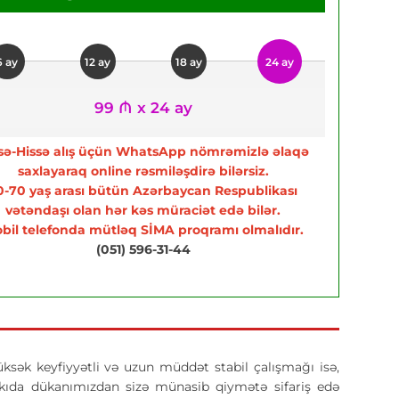
6 ay
12 ay
18 ay
24 ay
99 ₼ x 24 ay
sə-Hissə alış üçün WhatsApp nömrəmizlə əlaqə
saxlayaraq online rəsmiləşdirə bilərsiz.
0-70 yaş arası bütün Azərbaycan Respublikası
vətəndaşı olan hər kəs müraciət edə bilər.
bil telefonda mütləq SİMA proqramı olmalıdır.
(051) 596-31-44
üksək keyfiyyətli və uzun müddət stabil çalışmağı isə,
ıda dükanımızdan sizə münasib qiymətə sifariş edə