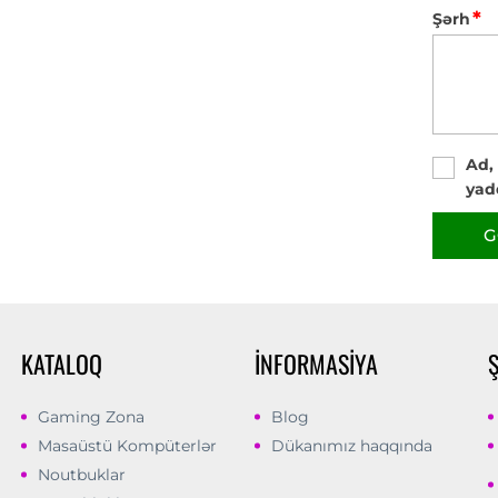
*
Şərh
Ad,
yad
G
KATALOQ
İNFORMASIYA
Gaming Zona
Blog
Masaüstü Kompüterlər
Dükanımız haqqında
Noutbuklar