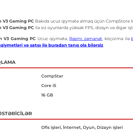
n V3 Gaming PC
Bakıda ucuz qiymətə almaq üçün CompStore İn
n V3 Gaming PC
ilə siz oyunlarda yüksək FPS, dizayn və digər iş
n V3 Gaming PC
Ucuz qiymətə,
Rəsmi zəmanət
, köçürmə ilə
iymetləri və satışı ilə buradan tanış ola bilərsiz
QLAMA
CompStar
Core i5
16 GB
ÖSTƏRICILƏR
Ofis işləri, İnternet, Oyun, Dizayn işləri