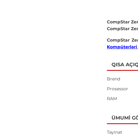
CompStar Ze
CompStar Ze
CompStar Ze
Kompüterləri q
QISA AÇI
Brend
Prosessor
RAM
ÜMUMI G
Təyinat