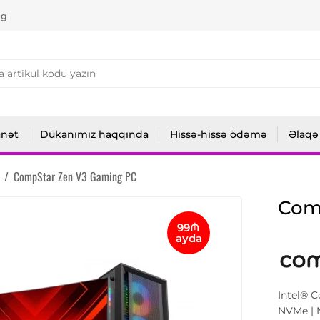
ng
anət
Dükanımız haqqında
Hissə-hissə ödəmə
Əlaqə
/
CompStar Zen V3 Gaming PC
Com
99₼
ayda
Intel® 
NVMe | 