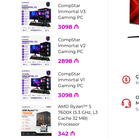
CompStar
İmmortal V3
Gaming PC
3098
₼
CompStar
İmmortal V2
Gaming PC
2898
₼
CompStar
Ç
İmmortal V1
M
Gaming PC
3098
₼
M
AMD Ryzen™ 5
S
7600X (5.3 GHz, L3
Cache 32 MB)
Processor
342
₼