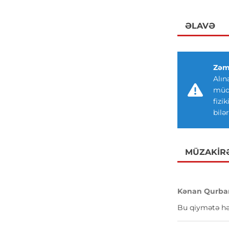
ƏLAVƏ
Zəm
Alın
müdd
fizi
bilər
MÜZAKIR
Kənan Qurba
Bu qiymətə hə