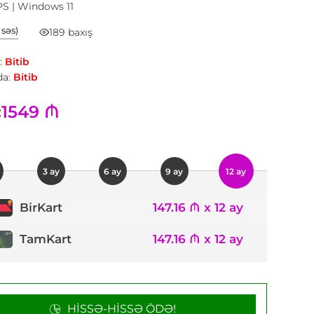
PS | Windows 11
1 səs)
189 baxış
:
Bitib
a:
Bitib
1549 ₼
:
3 ay
6 ay
9 ay
12 ay
147.16 ₼ x 12 ay
BirKart
TamKart
147.16 ₼ x 12 ay
HISSƏ-HISSƏ ÖDƏ!