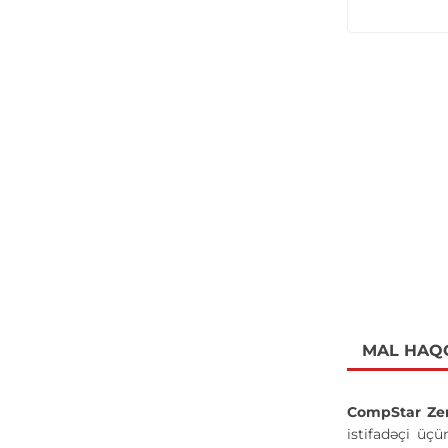
MAL HAQ
CompStar Ze
istifadəçi üç