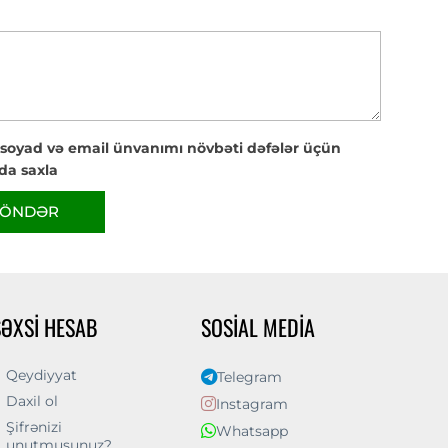
 soyad və email ünvanımı növbəti dəfələr üçün
da saxla
ÖNDƏR
ŞƏXSI HESAB
SOSIAL MEDIA
Qeydiyyat
Telegram
Daxil ol
Instagram
Şifrənizi
Whatsapp
unutmusunuz?