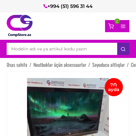
+994 (51) 596 31 44
2
Əsas səhifə
/
Noutbuklar üçün aksessuarlar
/
Soyuducu altlıqlar
/
Co
7₼
ayda