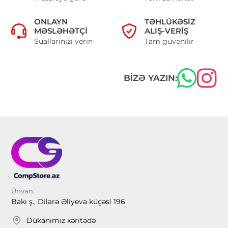
ONLAYN
TƏHLÜKƏSIZ
MƏSLƏHƏTÇI
ALIŞ-VERIŞ
Suallarınızı verin
Tam güvənilir
BIZƏ YAZIN:
Ünvan:
Bakı ş., Dilarə Əliyeva küçəsi 196
Dükanımız xəritədə