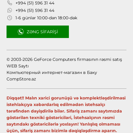
+994 (51) 596 31 44
+994 (51) 596 31 44
1-6 günlər 10:00-dən 18:00-dək
ZƏNG SIFARIŞI
© 2003-2026 GeForce Computers firmasının rəsmi satış
WEB Saytı
Компьютерный интернет-магазин в Баку
CompStore.az
Diqqət!! Malın xarici gorunüşü və komplektləşdirilməsi
istehlakçıya xəbərdarlıq edilmədən istehsalçı
tərəfindən dəyişdirilə bilər. Sifariş zamanı saytımızda
göstərilən texniki göstəriciləri, İstehsalçının rəsmi
saytındakı göstəricilərlə yoxlayın! Yanlışlıq olmaması
üçün, sifariş zamanı bizimlə dəqiqləşdirmə aparın.