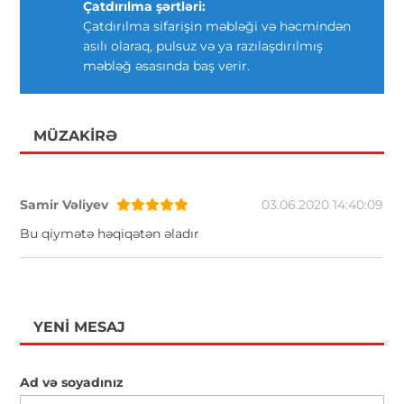
Çatdırılma şərtləri:
Çatdırılma sifarişin məbləği və həcmindən
asılı olaraq, pulsuz və ya razılaşdırılmış
məbləğ əsasında baş verir.
MÜZAKIRƏ
Samir Vəliyev
03.06.2020 14:40:09
Bu qiymətə həqiqətən əladır
YENI MESAJ
Ad və soyadınız