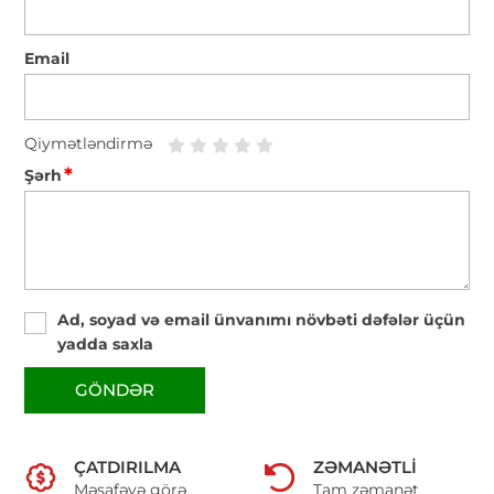
Email
Qiymətləndirmə
*
Şərh
Ad, soyad və email ünvanımı növbəti dəfələr üçün
yadda saxla
GÖNDƏR
ÇATDIRILMA
ZƏMANƏTLI
Məsafəyə görə
Tam zəmanət