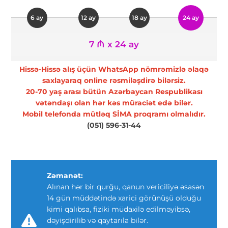
6 ay
12 ay
18 ay
24 ay
7 ₼ x 24 ay
Hissə-Hissə alış üçün WhatsApp nömrəmizlə əlaqə
saxlayaraq online rəsmiləşdirə bilərsiz.
20-70 yaş arası bütün Azərbaycan Respublikası
vətəndaşı olan hər kəs müraciət edə bilər.
Mobil telefonda mütləq SİMA proqramı olmalıdır.
(051) 596-31-44
Zəmanət:
Alınan hər bir qurğu, qanun vericiliyə əsasən
14 gün müddətində xarici görünüşü olduğu
kimi qalıbsa, fiziki müdaxilə edilməyibsə,
dəyişdirilib və qaytarıla bilər.