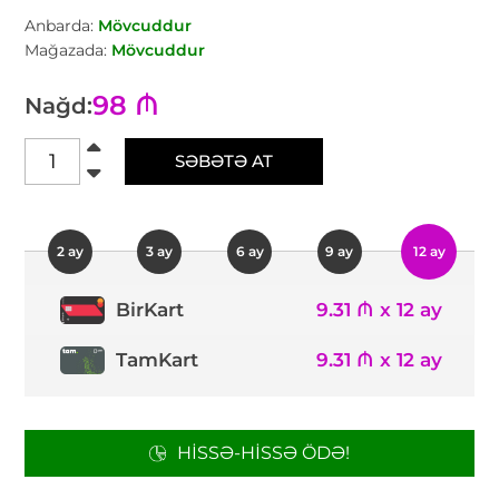
Anbarda:
Mövcuddur
Mağazada:
Mövcuddur
98 ₼
Nağd:
SƏBƏTƏ AT
2 ay
3 ay
6 ay
9 ay
12 ay
9.31 ₼ x 12 ay
BirKart
TamKart
9.31 ₼ x 12 ay
HISSƏ-HISSƏ ÖDƏ!