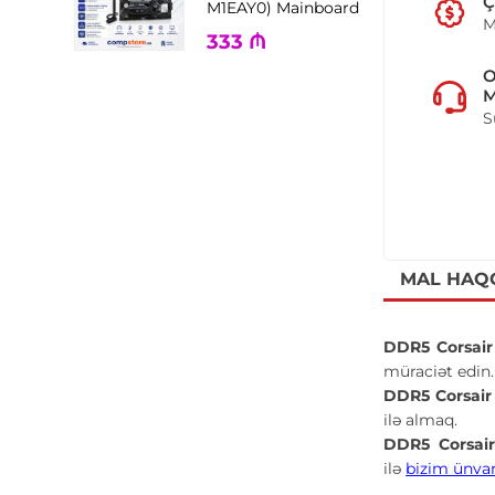
Ç
M1EAY0) Mainboard
M
333
₼
M
S
MAL HAQ
DDR5 Corsai
müraciət edin.
DDR5 Corsai
ilə almaq.
DDR5 Corsai
ilə
bizim ünva