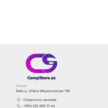
Ünvan:
Bakı ş., Dilarə Əliyeva küçəsi 196
Dükanımız xəritədə
+994 (51) 596 31 44