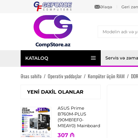
Əlaqə
Geri zə
KATALOQ
Servis və zəm
Əsas səhifə
/
Operativ yaddaşlar
/
Kompüter üçün RAM
/
DD
YENI DAXIL OLANLAR
ASUS Prime
B760M-PLUS
(90MB1EF0-
M1EAY0) Mainboard
307
₼