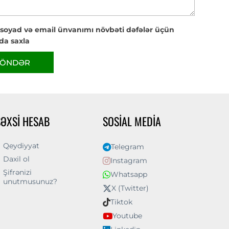
 soyad və email ünvanımı növbəti dəfələr üçün
da saxla
ÖNDƏR
ŞƏXSI HESAB
SOSIAL MEDIA
Qeydiyyat
Telegram
Daxil ol
Instagram
Şifrənizi
Whatsapp
unutmusunuz?
X (Twitter)
Tiktok
Youtube