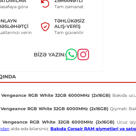
ATDIRILMA
ZƏMANƏTLI
əsafəyə görə
Tam zəmanət
ONLAYN
TƏHLÜKƏSIZ
ƏSLƏHƏTÇI
ALIŞ-VERIŞ
uallarınızı verin
Tam güvənilir
BIZƏ YAZIN:
QINDA
r Vengeance RGB White 32GB 6000MHz (2x16GB)
Bakıda ucu
r Vengeance RGB White 32GB 6000MHz (2x16GB)
Qiymeti Bak
r Vengeance RGB White 32GB 6000MHz (2x16GB)
Ucuz qi
ndan
əldə edə bilərsiniz.
Bakıda Corsair RAM qiymetləri və satışı