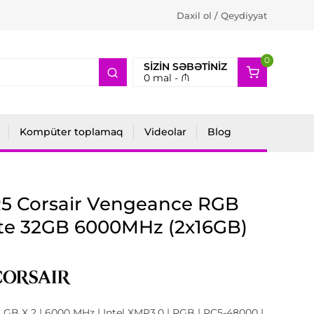
Daxil ol / Qeydiyyat
0
2
SIZIN SƏBƏTINIZ
0
mal -
₼
Kompüter toplamaq
Videolar
Blog
5 Corsair Vengeance RGB
te 32GB 6000MHz (2x16GB)
GB X 2 | 6000 MHz | Intel XMP3.0 | RGB | PC5-48000 |