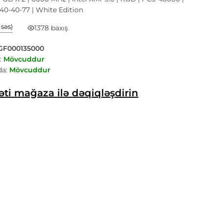
40-40-77 | White Edition
1 səs)
1378 baxış
GF000135000
:
Mövcuddur
a:
Mövcuddur
ti mağaza ilə dəqiqləşdirin