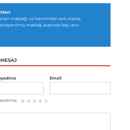
tləri:
arişin məbləği və həcmindən asılı olaraq,
azılaşdırılmış məbləğ əsasında baş verir.
 MESAJ
oyadınız
Email
əndirmə