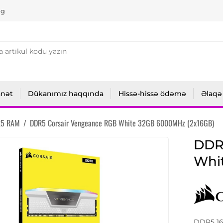
ng
anət
Dükanımız haqqında
Hissə-hissə ödəmə
Əlaqə
R5 RAM
/
DDR5 Corsair Vengeance RGB White 32GB 6000MHz (2x16GB)
DDR
Whi
DDR5 16 