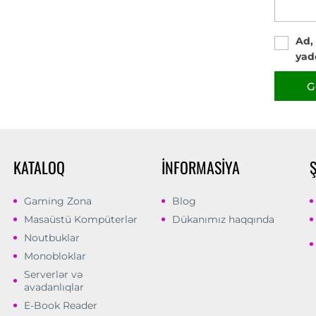
Ad,
yad
G
KATALOQ
İNFORMASIYA
Gaming Zona
Blog
Masaüstü Kompüterlər
Dükanımız haqqında
Noutbuklar
Monobloklar
Serverlər və
avadanlıqlar
E-Book Reader