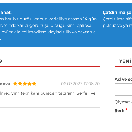
anət:
Çatdırılma şər
an hər bir qurğu, qanun vericiliyə əsasən 14 gün
Çatdırılma sif
ətində xarici görünüşü olduğu kimi qalıbsa,
pulsuz və ya r
ki müdaxilə edilməyibsə, dəyişdirilib və qaytarıla
.
Ə
YENI
Ad və s
nova
06.07.2023 17:08:20
lmədiyim texnikanı buradan tapıram. Sərfəli və
Qiymətl
*
Şərh