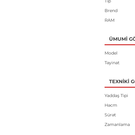
Tip
Brend
RAM
ÜMUMI G
Model
Təyinat
TEXNIKI 
Yaddaş Tipi
Həcm
Sürət
Zamanlama