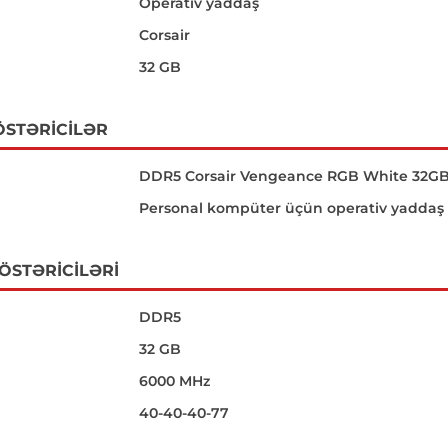
Operativ yaddaş
Corsair
32 GB
ÖSTƏRICILƏR
DDR5 Corsair Vengeance RGB White 32GB
Personal kompüter üçün operativ yaddaş
GÖSTƏRICILƏRI
DDR5
32 GB
6000 MHz
40-40-40-77