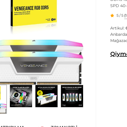
SPD 40-
5 / 5
(
Artikul:
Anbarda
Mağazad
Qiymə