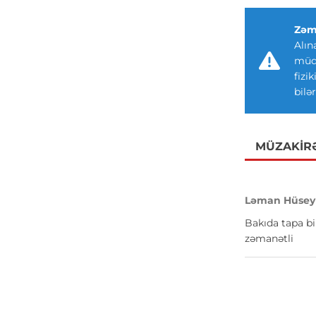
Zəm
Alın
müdd
fizi
bilər
MÜZAKIR
Ləman Hüsey
Bakıda tapa bi
zəmanətli