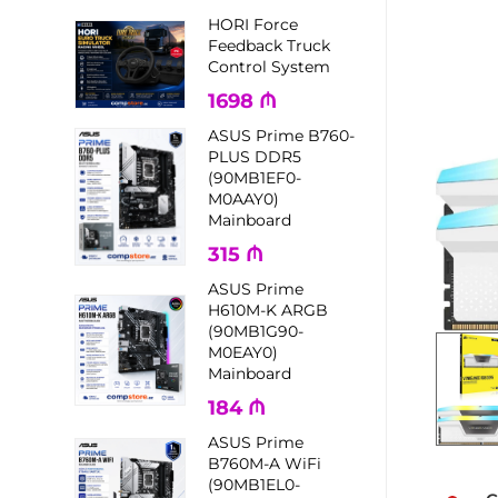
HORI Force
Feedback Truck
Control System
1698
₼
ASUS Prime B760-
PLUS DDR5
(90MB1EF0-
M0AAY0)
Mainboard
315
₼
ASUS Prime
H610M-K ARGB
(90MB1G90-
M0EAY0)
Mainboard
184
₼
ASUS Prime
B760M-A WiFi
(90MB1EL0-