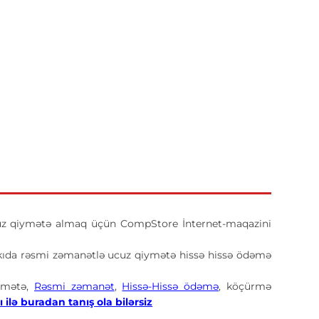
z qiymətə almaq üçün CompStore İnternet-maqazini
ıda rəsmi zəmanətlə ucuz qiymətə hissə hissə ödəmə
ymətə,
Rəsmi zəmanət
,
Hissə-Hissə ödəmə
, köçürmə
 ilə buradan tanış ola bilərsiz