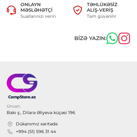
ONLAYN
TƏHLÜKƏSIZ
MƏSLƏHƏTÇI
ALIŞ-VERIŞ
Suallarınızı verin
Tam güvənilir
BIZƏ YAZIN:
Ünvan:
Bakı ş., Dilarə Əliyeva küçəsi 196
Dükanımız xəritədə
+994 (51) 596 31 44