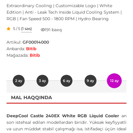
Extraordinary Cooling | Customizable Logo | White
Edition | Anti - Leak Tech Inside Liquid Cooling System |
RGB | Fan Speed 500 - 1800 RPM | Hydro Bearing
5 / 5
(1 səs)
191 baxış
Artikul:
GF00014000
Anbarda:
Bitib
Mağazada:
Bitib
2 ay
3 ay
6 ay
9 ay
12 ay
MAL HAQQINDA
DeepCool Castle 240EX White RGB Liquid Cooler
ən
son istehsal edilən modellərdən biridir. Yüksək keyfiyyətli
və uzun müddət stabil çalışmağı isə, istifadəçi üçün ideal