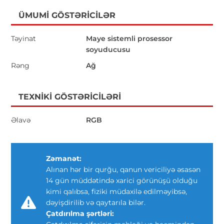
ÜMUMI GÖSTƏRICILƏR
Təyinat
Maye sistemli prosessor
soyuducusu
Rəng
Ağ
TEXNIKI GÖSTƏRICILƏRI
Əlavə
RGB
Zəmanət:
Alınan hər bir qurğu, qanun vericiliyə əsasən
14 gün müddətində xarici görünüşü olduğu
kimi qalıbsa, fiziki müdaxilə edilməyibsə,
dəyişdirilib və qaytarıla bilər.
Çatdırılma şərtləri: