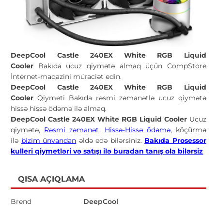
DeepCool Castle 240EX White RGB Liquid
Cooler
Bakıda ucuz qiymətə almaq üçün CompStore
İnternet-maqazini müraciət edin.
DeepCool Castle 240EX White RGB Liquid
Cooler
Qiymeti Bakıda rəsmi zəmanətlə ucuz qiymətə
hissə hissə ödəmə ilə almaq.
DeepCool Castle 240EX White RGB Liquid Cooler
Ucuz
qiymətə,
Rəsmi zəmanət
,
Hissə-Hissə ödəmə
, köçürmə
ilə
bizim ünvandan
əldə edə bilərsiniz.
Bakıda Prosessor
kulleri qiymetləri və satışı ilə buradan tanış ola bilərsiz
QISA AÇIQLAMA
Brend
DeepCool