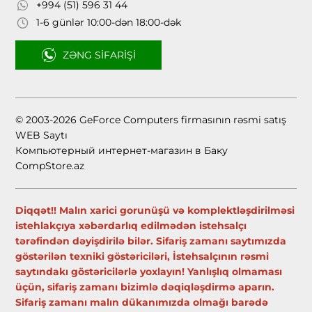
+994 (51) 596 31 44
1-6 günlər 10:00-dən 18:00-dək
ZƏNG SIFARIŞI
© 2003-2026 GeForce Computers firmasının rəsmi satış
WEB Saytı
Компьютерный интернет-магазин в Баку
CompStore.az
Diqqət!! Malın xarici gorunüşü və komplektləşdirilməsi
istehlakçıya xəbərdarlıq edilmədən istehsalçı
tərəfindən dəyişdirilə bilər. Sifariş zamanı saytımızda
göstərilən texniki göstəriciləri, İstehsalçının rəsmi
saytındakı göstəricilərlə yoxlayın! Yanlışlıq olmaması
üçün, sifariş zamanı bizimlə dəqiqləşdirmə aparın.
Sifariş zamanı malın dükanımızda olmağı barədə