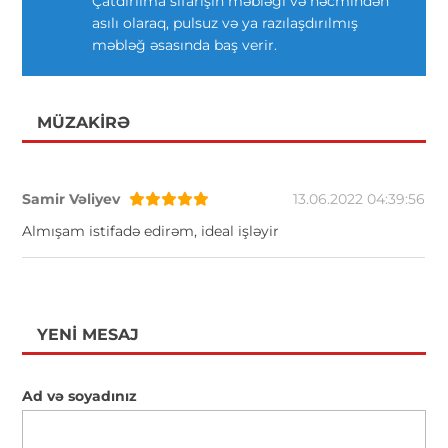
Çatdırılma sifarişin məbləği və həcmindən
asılı olaraq, pulsuz və ya razılaşdırılmış
məbləğ əsasında baş verir.
MÜZAKIRƏ
Samir Vəliyev
13.06.2022 04:39:56
Almışam istifadə edirəm, ideal işləyir
YENI MESAJ
Ad və soyadınız