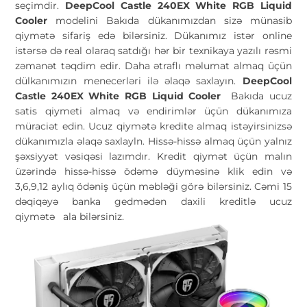
seçimdir.
DeepCool Castle 240EX White RGB Liquid
Cooler
modelini Bakıda dükanımızdan sizə münasib
qiymətə sifariş edə bilərsiniz. Dükanımız istər online
istərsə də real olaraq satdığı hər bir texnikaya yazılı rəsmi
zəmanət təqdim edir. Daha ətraflı məlumat almaq üçün
dülkanımızın menecerləri ilə əlaqə saxlayın.
DeepCool
Castle 240EX White RGB Liquid Cooler
Bakıda ucuz
satis qiymeti almaq və endirimlər üçün dükanımıza
müraciət edin. Ucuz qiymətə kredite almaq istəyirsinizsə
dükanımızla əlaqə saxlayln. Hissə-hissə almaq üçün yalnız
şəxsiyyət vəsiqəsi lazımdır. Kredit qiymət üçün malın
üzərində hissə-hissə ödəmə düyməsinə klik edin və
3,6,9,12 aylıq ödəniş üçün məbləği görə bilərsiniz. Cəmi 15
dəqiqəyə banka gedmədən daxili kreditlə ucuz
qiymətə
ala bilərsiniz.