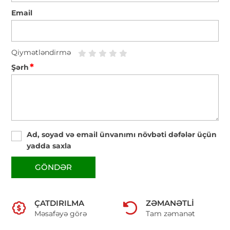
Email
Qiymətləndirmə
*
Şərh
Ad, soyad və email ünvanımı növbəti dəfələr üçün
yadda saxla
GÖNDƏR
ÇATDIRILMA
ZƏMANƏTLI
Məsafəyə görə
Tam zəmanət