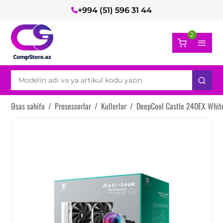
+994 (51) 596 31 44
2
Əsas səhifə
/
Prosessorlar
/
Kullerlər
/
DeepCool Castle 240EX White