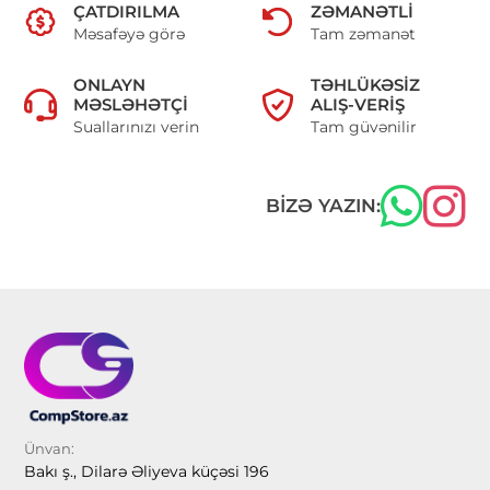
ÇATDIRILMA
ZƏMANƏTLI
Məsafəyə görə
Tam zəmanət
ONLAYN
TƏHLÜKƏSIZ
MƏSLƏHƏTÇI
ALIŞ-VERIŞ
Suallarınızı verin
Tam güvənilir
BIZƏ YAZIN:
Ünvan:
Bakı ş., Dilarə Əliyeva küçəsi 196