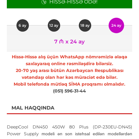
HISSƏ-HISSƏ ÖDƏ!
6 ay
12 ay
18 ay
24 ay
7 ₼ x 24 ay
Hissə-Hissə alış üçün WhatsApp nömrəmizlə əlaqə
saxlayaraq online rəsmiləşdirə bilərsiz.
20-70 yaş arası bütün Azərbaycan Respublikası
vətəndaşı olan hər kəs müraciət edə bilər.
Mobil telefonda mütləq SİMA proqramı olmalıdır.
(051) 596-31-44
MAL HAQQINDA
DeepCool DN450 450W 80 Plus (DP-230EU-DN45)
Power Supply
modeli ən son istehsal edilən modellərdən