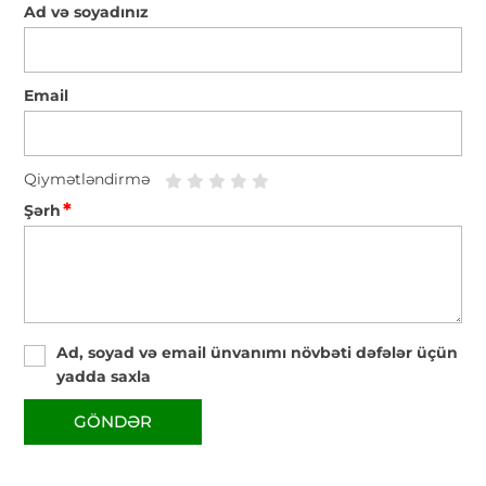
Ad və soyadınız
Email
Qiymətləndirmə
*
Şərh
Ad, soyad və email ünvanımı növbəti dəfələr üçün
yadda saxla
GÖNDƏR