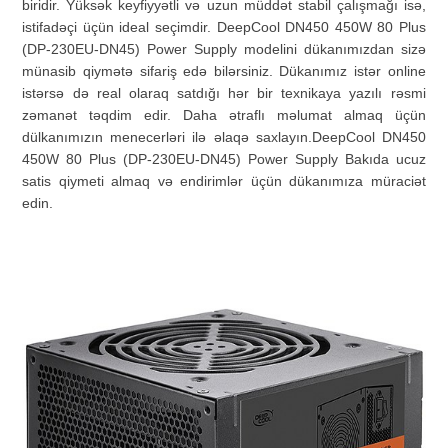
biridir. Yüksək keyfiyyətli və uzun müddət stabil çalışmağı isə,
istifadəçi üçün ideal seçimdir.
DeepCool DN450 450W 80 Plus
(DP-230EU-DN45) Power Supply modelini dükanımızdan sizə
münasib qiymətə sifariş edə bilərsiniz. Dükanımız istər online
istərsə də real olaraq satdığı hər bir texnikaya yazılı rəsmi
zəmanət təqdim edir. Daha ətraflı məlumat almaq üçün
dülkanımızın menecerləri ilə əlaqə saxlayın
.DeepCool DN450
450W 80 Plus (DP-230EU-DN45) Power Supply Bakıda ucuz
satis qiymeti almaq və endirimlər üçün dükanımıza müraciət
edin.