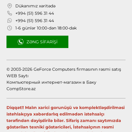
Dükanımız xəritədə
+994 (51) 596 31 44
+994 (51) 596 31 44
1-6 günlər 10:00-dən 18:00-dək
ZƏNG SIFARIŞI
© 2003-2026 GeForce Computers firmasının rəsmi satış
WEB Saytı
Компьютерный интернет-магазин в Баку
CompStore.az
Diqqət!! Malın xarici gorunüşü və komplektləşdirilməsi
istehlakçıya xəbərdarlıq edilmədən istehsalçı
tərəfindən dəyişdirilə bilər. Sifariş zamanı saytımızda
göstərilən texniki göstəriciləri, İstehsalçının rəsmi