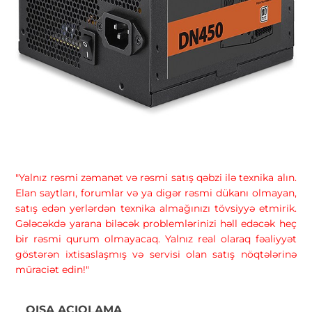
"Yalnız rəsmi zəmanət və rəsmi satış qəbzi ilə texnika alın.
Elan saytları, forumlar və ya digər rəsmi dükanı olmayan,
satış edən yerlərdən texnika almağınızı tövsiyyə etmirik.
Gələcəkdə yarana biləcək problemlərinizi həll edəcək heç
bir rəsmi qurum olmayacaq. Yalnız real olaraq fəaliyyət
göstərən ixtisaslaşmış və servisi olan satış nöqtələrinə
müraciət edin!"
QISA AÇIQLAMA