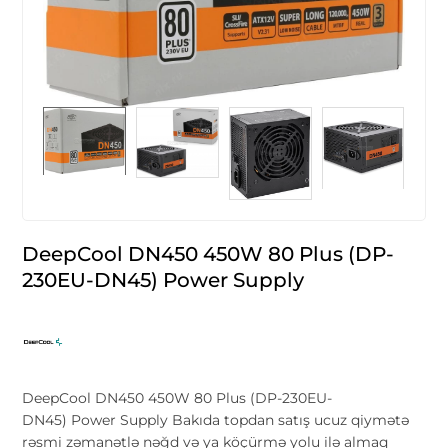
DeepCool DN450 450W 80 Plus (DP-
230EU-DN45) Power Supply
DeepCool DN450 450W 80 Plus (DP-230EU-
DN45) Power Supply Bakıda topdan satış ucuz qiymətə
rəsmi zəmanətlə nəğd və ya köçürmə yolu ilə almaq