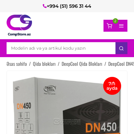
+994 (51) 596 31 44
2
Əsas səhifə
/
Qida blokları
/
DeepCool Qida Blokları
/
DeepCool DN4
7₼
ayda