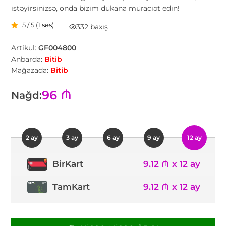
istəyirsinizsə, onda bizim dükana müraciət edin!
5 / 5
(1 səs)
332 baxış
Artikul:
GF004800
Anbarda:
Bitib
Mağazada:
Bitib
96 ₼
Nağd:
2 ay
3 ay
6 ay
9 ay
12 ay
9.12 ₼ x 12 ay
BirKart
TamKart
9.12 ₼ x 12 ay