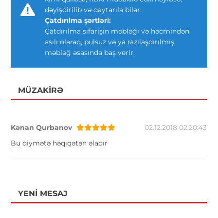
dəyişdirilib və qaytarıla bilər.
Çatdırılma şərtləri:
Çatdırılma sifarişin məbləği və həcmindən
asılı olaraq, pulsuz və ya razılaşdırılmış
məbləğ əsasında baş verir.
MÜZAKIRƏ
Kənan Qurbanov
02.12.2018 02:20:43
Bu qiymətə həqiqətən əladır
YENI MESAJ