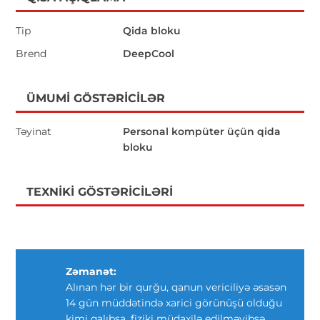
Tip
Qida bloku
Brend
DeepCool
ÜMUMI GÖSTƏRICILƏR
Təyinat
Personal kompüter üçün qida
bloku
TEXNIKI GÖSTƏRICILƏRI
Zəmanət:
Alınan hər bir qurğu, qanun vericiliyə əsasən
14 gün müddətində xarici görünüşü olduğu
kimi qalıbsa, fiziki müdaxilə edilməyibsə,