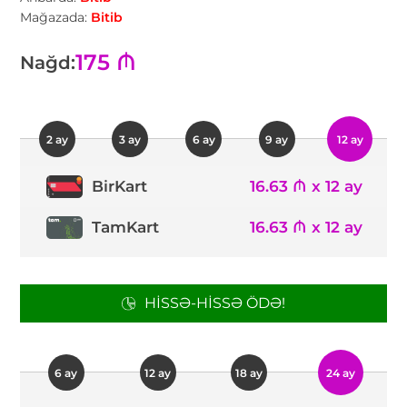
Mağazada:
Bitib
175 ₼
Nağd:
2 ay
3 ay
6 ay
9 ay
12 ay
16.63 ₼ x 12 ay
BirKart
TamKart
16.63 ₼ x 12 ay
HISSƏ-HISSƏ ÖDƏ!
6 ay
12 ay
18 ay
24 ay