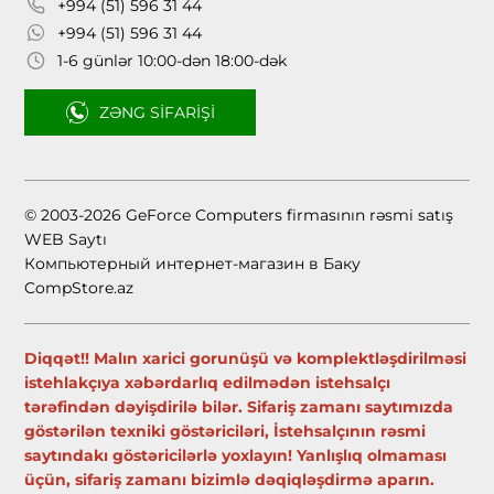
+994 (51) 596 31 44
+994 (51) 596 31 44
1-6 günlər 10:00-dən 18:00-dək
ZƏNG SIFARIŞI
© 2003-2026 GeForce Computers firmasının rəsmi satış
WEB Saytı
Компьютерный интернет-магазин в Баку
CompStore.az
Diqqət!! Malın xarici gorunüşü və komplektləşdirilməsi
istehlakçıya xəbərdarlıq edilmədən istehsalçı
tərəfindən dəyişdirilə bilər. Sifariş zamanı saytımızda
göstərilən texniki göstəriciləri, İstehsalçının rəsmi
saytındakı göstəricilərlə yoxlayın! Yanlışlıq olmaması
üçün, sifariş zamanı bizimlə dəqiqləşdirmə aparın.