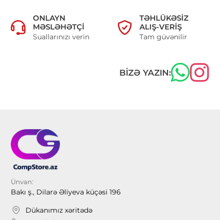
ONLAYN
TƏHLÜKƏSIZ
MƏSLƏHƏTÇI
ALIŞ-VERIŞ
Suallarınızı verin
Tam güvənilir
BIZƏ YAZIN:
Ünvan:
Bakı ş., Dilarə Əliyeva küçəsi 196
Dükanımız xəritədə