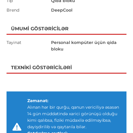
Tip
Qida bloku
Brend
DeepCool
ÜMUMI GÖSTƏRICILƏR
Təyinat
Personal kompüter üçün qida
bloku
TEXNIKI GÖSTƏRICILƏRI
Zəmanət:
Alınan hər bir qurğu, qanun vericiliyə əsasən
14 gün müddətində xarici görünüşü olduğu
kimi qalıbsa, fiziki müdaxilə edilməyibsə,
dəyişdirilib və qaytarıla bilər.