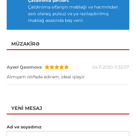
Çatdırılma şərtləri:
Çatdırılma sifarişin məbləği və həcmindən
asılı olaraq, pulsuz və ya razılaşdırılmış
məbləğ əsasında baş verir.
MÜZAKIRƏ
Aysel Qasımova
04.11.2020 11:32:07
Almışam istifadə edirəm, ideal işləyir
YENI MESAJ
Ad və soyadınız