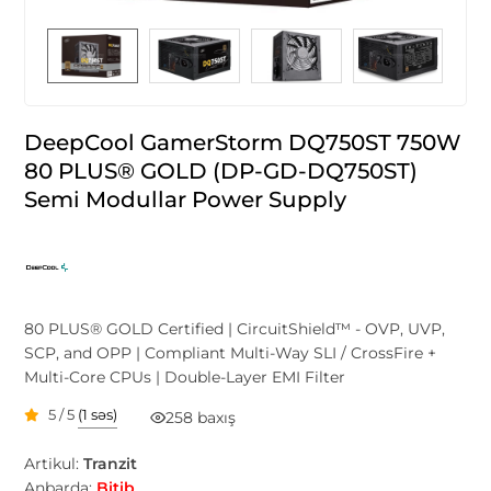
DeepCool GamerStorm DQ750ST 750W
80 PLUS® GOLD (DP-GD-DQ750ST)
Semi Modullar Power Supply
80 PLUS® GOLD Certified | CircuitShield™ - OVP, UVP,
SCP, and OPP | Compliant Multi-Way SLI / CrossFire +
Multi-Core CPUs | Double-Layer EMI Filter
5 / 5
(1 səs)
258 baxış
Artikul:
Tranzit
Anbarda:
Bitib