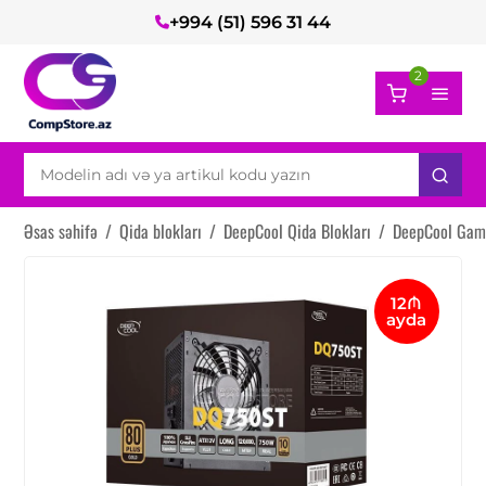
+994 (51) 596 31 44
2
Əsas səhifə
/
Qida blokları
/
DeepCool Qida Blokları
/
DeepCool Gam
12₼
ayda