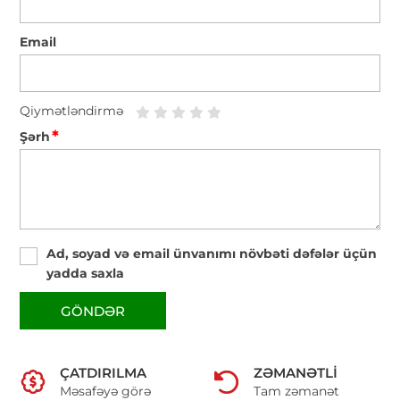
Email
Qiymətləndirmə
*
Şərh
Ad, soyad və email ünvanımı növbəti dəfələr üçün
yadda saxla
GÖNDƏR
ÇATDIRILMA
ZƏMANƏTLI
Məsafəyə görə
Tam zəmanət