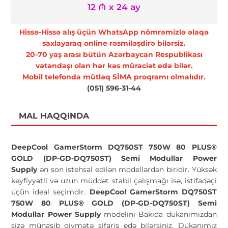
12 ₼ x 24 ay
Hissə-Hissə alış üçün WhatsApp nömrəmizlə əlaqə
saxlayaraq online rəsmiləşdirə bilərsiz.
20-70 yaş arası bütün Azərbaycan Respublikası
vətəndaşı olan hər kəs müraciət edə bilər.
Mobil telefonda mütləq SİMA proqramı olmalıdır.
(051) 596-31-44
MAL HAQQINDA
DeepCool GamerStorm DQ750ST 750W 80 PLUS®
GOLD (DP-GD-DQ750ST) Semi Modullar Power
Supply
ən son istehsal edilən modellərdən biridir. Yüksək
keyfiyyətli və uzun müddət stabil çalışmağı isə, istifadəçi
üçün ideal seçimdir.
DeepCool GamerStorm DQ750ST
750W 80 PLUS® GOLD (DP-GD-DQ750ST) Semi
Modullar Power Supply
modelini Bakıda dükanımızdan
sizə münasib qiymətə sifariş edə bilərsiniz. Dükanımız