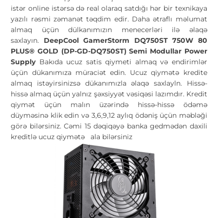
istər online istərsə də real olaraq satdığı hər bir texnikaya
yazılı rəsmi zəmanət təqdim edir. Daha ətraflı məlumat
almaq üçün dülkanımızın menecerləri ilə əlaqə
saxlayın.
DeepCool GamerStorm DQ750ST 750W 80
PLUS® GOLD (DP-GD-DQ750ST) Semi Modullar Power
Supply
Bakıda ucuz satis qiymeti almaq və endirimlər
üçün dükanımıza müraciət edin. Ucuz qiymətə kredite
almaq istəyirsinizsə dükanımızla əlaqə saxlayln. Hissə-
hissə almaq üçün yalnız şəxsiyyət vəsiqəsi lazımdır. Kredit
qiymət üçün malın üzərində hissə-hissə ödəmə
düyməsinə klik edin və 3,6,9,12 aylıq ödəniş üçün məbləği
görə bilərsiniz. Cəmi 15 dəqiqəyə banka gedmədən daxili
kreditlə ucuz qiymətə
ala bilərsiniz