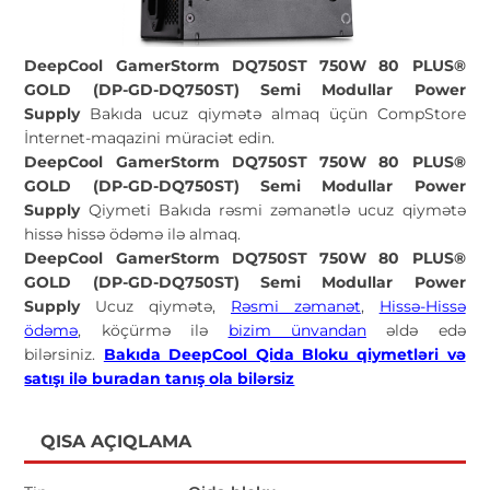
DeepCool GamerStorm DQ750ST 750W 80 PLUS®
GOLD (DP-GD-DQ750ST) Semi Modullar Power
Supply
Bakıda ucuz qiymətə almaq üçün CompStore
İnternet-maqazini müraciət edin.
DeepCool GamerStorm DQ750ST 750W 80 PLUS®
GOLD (DP-GD-DQ750ST) Semi Modullar Power
Supply
Qiymeti Bakıda rəsmi zəmanətlə ucuz qiymətə
hissə hissə ödəmə ilə almaq.
DeepCool GamerStorm DQ750ST 750W 80 PLUS®
GOLD (DP-GD-DQ750ST) Semi Modullar Power
Supply
Ucuz qiymətə,
Rəsmi zəmanət
,
Hissə-Hissə
ödəmə
, köçürmə ilə
bizim ünvandan
əldə edə
bilərsiniz.
Bakıda DeepCool Qida Bloku qiymetləri və
satışı ilə buradan tanış ola bilərsiz
QISA AÇIQLAMA