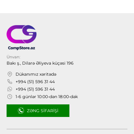
Ünvan:
Bakı ş., Dilarə Əliyeva küçəsi 196
Dükanımız xəritədə
+994 (51) 596 31 44
+994 (51) 596 31 44
1-6 günlər 10:00-dən 18:00-dək
ZƏNG SIFARIŞI