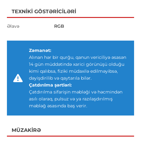
TEXNIKI GÖSTƏRICILƏRI
Əlavə
RGB
Zəmanət:
Alınan hər bir qurğu, qanun vericiliyə əsasən
14 gün müddətində xarici görünüşü olduğu
kimi qalıbsa, fiziki müdaxilə edilməyibsə,
dəyişdirilib və qaytarıla bilər.
Çatdırılma şərtləri:
Çatdırılma sifarişin məbləği və həcmindən
asılı olaraq, pulsuz və ya razılaşdırılmış
məbləğ əsasında baş verir.
MÜZAKIRƏ