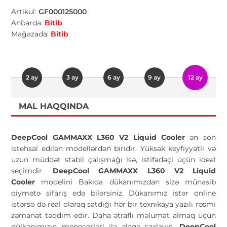
Artikul:
GF000125000
Anbarda:
Bitib
Mağazada:
Bitib
2 ay
3 ay
6 ay
9 ay
12 ay
MAL HAQQINDA
DeepCool GAMMAXX L360 V2 Liquid Cooler
ən son
istehsal edilən modellərdən biridir. Yüksək keyfiyyətli və
uzun müddət stabil çalışmağı isə, istifadəçi üçün ideal
seçimdir.
DeepCool GAMMAXX L360 V2 Liquid
Cooler
modelini Bakıda dükanımızdan sizə münasib
qiymətə sifariş edə bilərsiniz. Dükanımız istər online
istərsə də real olaraq satdığı hər bir texnikaya yazılı rəsmi
zəmanət təqdim edir. Daha ətraflı məlumat almaq üçün
dülkanımızın menecerləri ilə əlaqə saxlayın.
DeepCool