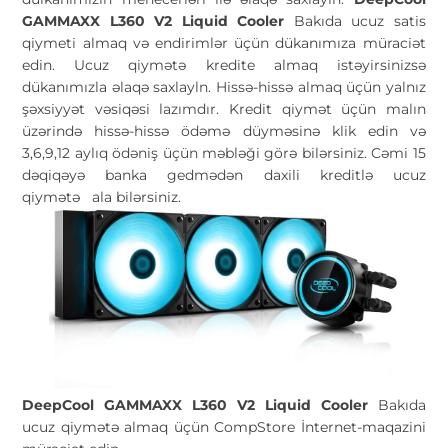
GAMMAXX L360 V2 Liquid Cooler
Bakıda ucuz satis
qiymeti almaq və endirimlər üçün dükanımıza müraciət
edin. Ucuz qiymətə kredite almaq istəyirsinizsə
dükanımızla əlaqə saxlayln. Hissə-hissə almaq üçün yalnız
şəxsiyyət vəsiqəsi lazımdır. Kredit qiymət üçün malın
üzərində hissə-hissə ödəmə düyməsinə klik edin və
3,6,9,12 aylıq ödəniş üçün məbləği görə bilərsiniz. Cəmi 15
dəqiqəyə banka gedmədən daxili kreditlə ucuz
qiymətə
ala bilərsiniz.
DeepCool GAMMAXX L360 V2 Liquid Cooler
Bakıda
ucuz qiymətə almaq üçün CompStore İnternet-maqazini