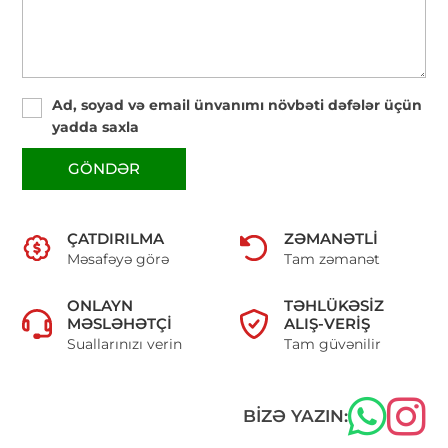
Ad, soyad və email ünvanımı növbəti dəfələr üçün
yadda saxla
GÖNDƏR
ÇATDIRILMA
ZƏMANƏTLI
Məsafəyə görə
Tam zəmanət
ONLAYN
TƏHLÜKƏSIZ
MƏSLƏHƏTÇI
ALIŞ-VERIŞ
Suallarınızı verin
Tam güvənilir
BIZƏ YAZIN: