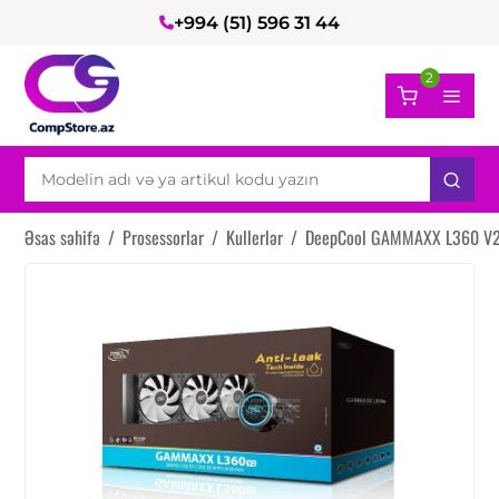
+994 (51) 596 31 44
2
Əsas səhifə
/
Prosessorlar
/
Kullerlər
/
DeepCool GAMMAXX L360 V2 