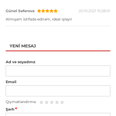
Günel Səfərova
20.10.2021 15:28:01
Almışam istifadə edirəm, ideal işləyir
YENI MESAJ
Ad və soyadınız
Email
Qiymətləndirmə
*
Şərh