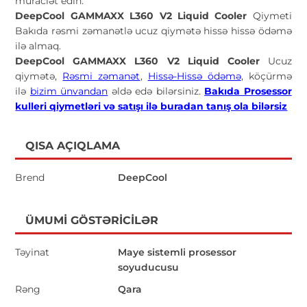
müraciət edin.
DeepCool GAMMAXX L360 V2 Liquid Cooler
Qiymeti
Bakıda rəsmi zəmanətlə ucuz qiymətə hissə hissə ödəmə
ilə almaq.
DeepCool GAMMAXX L360 V2 Liquid Cooler
Ucuz
qiymətə,
Rəsmi zəmanət
,
Hissə-Hissə ödəmə
, köçürmə
ilə
bizim ünvandan
əldə edə bilərsiniz.
Bakıda Prosessor
kulleri qiymetləri və satışı ilə buradan tanış ola bilərsiz
QISA AÇIQLAMA
Brend
DeepCool
ÜMUMI GÖSTƏRICILƏR
Təyinat
Maye sistemli prosessor
soyuducusu
Rəng
Qara