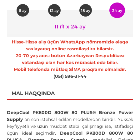
6 ay
12 ay
18 ay
24 ay
11 ₼ x 24 ay
Hissə-Hissə alış üçün WhatsApp nömrəmizlə əlaqə
saxlayaraq online rəsmiləşdirə bilərsiz.
20-70 yaş arası bütün Azərbaycan Respublikası
vətəndaşı olan hər kəs müraciət edə bilər.
Mobil telefonda mütləq SİMA proqramı olmalıdır.
(051) 596-31-44
MAL HAQQINDA
DeepCool PK800D 800W 80 PLUS® Bronze Power
Supply
ən son istehsal edilən modellərdən biridir. Yüksək
keyfiyyətli və uzun müddət stabil çalışmağı isə, istifadəçi
üçün ideal seçimdir.
DeepCool PK800D 800W 80