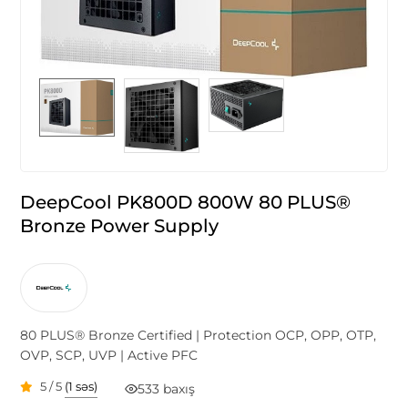
DeepCool PK800D 800W 80 PLUS®
Bronze Power Supply
80 PLUS® Bronze Certified | Protection OCP, OPP, OTP,
OVP, SCP, UVP | Active PFC
5 / 5
(1 səs)
533 baxış