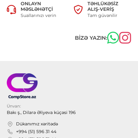
ONLAYN
TƏHLÜKƏSIZ
MƏSLƏHƏTÇI
ALIŞ-VERIŞ
Suallarınızı verin
Tam güvənilir
BIZƏ YAZIN:
Ünvan:
Bakı ş., Dilarə Əliyeva küçəsi 196
Dükanımız xəritədə
+994 (51) 596 31 44