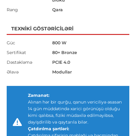
bloku
Rəng
Qara
TEXNIKI GÖSTƏRICILƏRI
Güc
800 W
Sertifikat
80+ Bronze
Dəstəkləmə
PCIE 4.0
Əlavə
Modullar
Zəmanət:
Alınan hər bir qurğu, qanun vericiliyə əsasən
14 gün müddətində xarici görünüşü olduğu
kimi qalıbsa, fiziki müdaxilə edilməyibsə,
dəyişdirilib və qaytarıla bilər.
Çatdırılma şərtləri:
Çatdırılma sifarişin məbləği və həcmindən