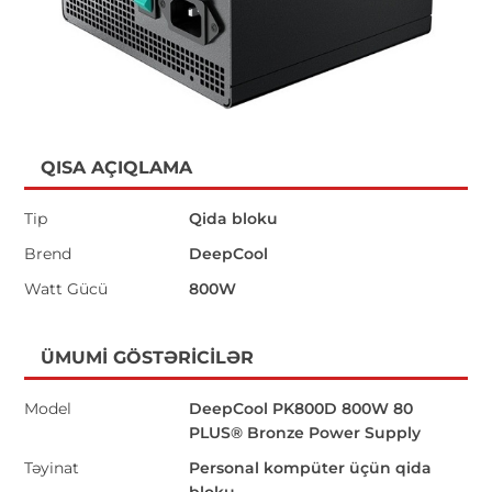
QISA AÇIQLAMA
Tip
Qida bloku
Brend
DeepCool
Watt Gücü
800W
ÜMUMI GÖSTƏRICILƏR
Model
DeepCool PK800D 800W 80
PLUS® Bronze Power Supply
Təyinat
Personal kompüter üçün qida