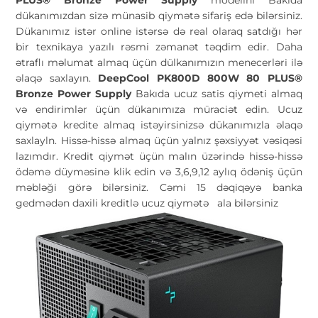
PLUS® Bronze Power Supply
modelini Bakıda
dükanımızdan sizə münasib qiymətə sifariş edə bilərsiniz.
Dükanımız istər online istərsə də real olaraq satdığı hər
bir texnikaya yazılı rəsmi zəmanət təqdim edir. Daha
ətraflı məlumat almaq üçün dülkanımızın menecerləri ilə
əlaqə saxlayın.
DeepCool PK800D 800W 80 PLUS®
Bronze Power Supply
Bakıda ucuz satis qiymeti almaq
və endirimlər üçün dükanımıza müraciət edin. Ucuz
qiymətə kredite almaq istəyirsinizsə dükanımızla əlaqə
saxlayln. Hissə-hissə almaq üçün yalnız şəxsiyyət vəsiqəsi
lazımdır. Kredit qiymət üçün malın üzərində hissə-hissə
ödəmə düyməsinə klik edin və 3,6,9,12 aylıq ödəniş üçün
məbləği görə bilərsiniz. Cəmi 15 dəqiqəyə banka
gedmədən daxili kreditlə ucuz qiymətə
ala bilərsiniz