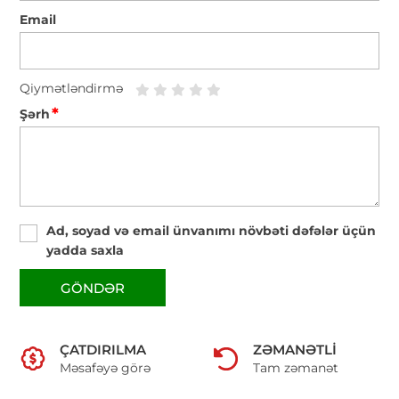
Email
Qiymətləndirmə
*
Şərh
Ad, soyad və email ünvanımı növbəti dəfələr üçün
yadda saxla
GÖNDƏR
ÇATDIRILMA
ZƏMANƏTLI
Məsafəyə görə
Tam zəmanət