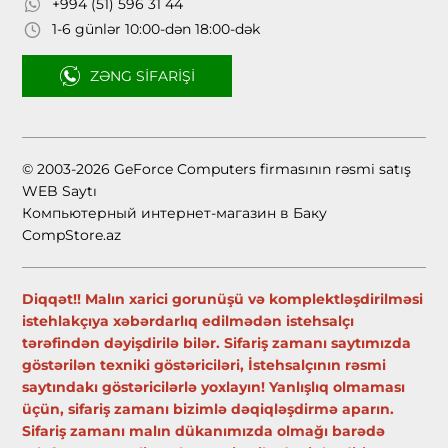
+994 (51) 596 31 44
1-6 günlər 10:00-dən 18:00-dək
ZƏNG SIFARIŞI
© 2003-2026 GeForce Computers firmasının rəsmi satış
WEB Saytı
Компьютерный интернет-магазин в Баку
CompStore.az
Diqqət!! Malın xarici gorunüşü və komplektləşdirilməsi
istehlakçıya xəbərdarlıq edilmədən istehsalçı
tərəfindən dəyişdirilə bilər. Sifariş zamanı saytımızda
göstərilən texniki göstəriciləri, İstehsalçının rəsmi
saytındakı göstəricilərlə yoxlayın! Yanlışlıq olmaması
üçün, sifariş zamanı bizimlə dəqiqləşdirmə aparın.
Sifariş zamanı malın dükanımızda olmağı barədə