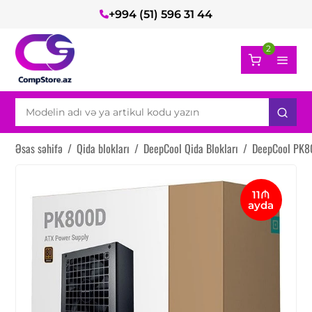
+994 (51) 596 31 44
2
Əsas səhifə
/
Qida blokları
/
DeepCool Qida Blokları
/
DeepCool PK8
11₼
ayda