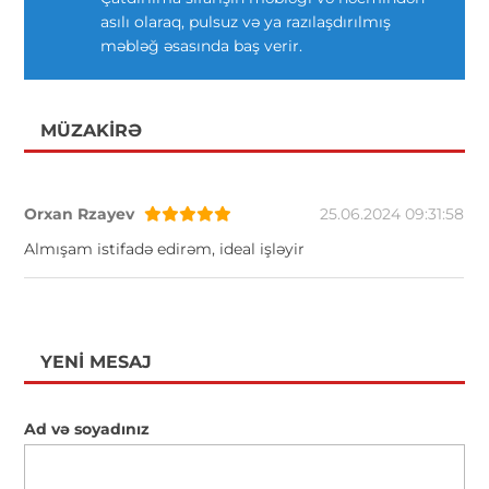
asılı olaraq, pulsuz və ya razılaşdırılmış
məbləğ əsasında baş verir.
MÜZAKIRƏ
Orxan Rzayev
25.06.2024 09:31:58
Almışam istifadə edirəm, ideal işləyir
YENI MESAJ
Ad və soyadınız