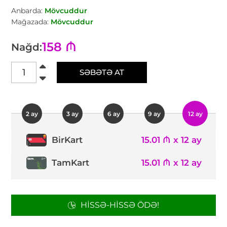
Anbarda:
Mövcuddur
Mağazada:
Mövcuddur
158 ₼
Nağd:
SƏBƏTƏ AT
2 ay
3 ay
6 ay
9 ay
12 ay
15.01 ₼ x 12 ay
BirKart
TamKart
15.01 ₼ x 12 ay
HISSƏ-HISSƏ ÖDƏ!