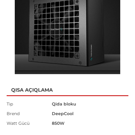
QISA AÇIQLAMA
Tip
Qida bloku
Brend
DeepCool
Watt Gücü
850W