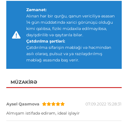
Zəmanət:
Alınan hər bir qurğu, qanun vericiliyə əsasən
14 gün müddətində xarici görünüşü olduğu
kimi qalıbsa, fiziki müdaxilə edilməyibsə,
dəyişdirilib və qaytarıla bilər.
Çatdırılma şərtləri:
Çatdırılma sifarişin məbləği və həcmindən
asılı olaraq, pulsuz və ya razılaşdırılmış
məbləğ əsasında baş verir.
MÜZAKIRƏ
Aysel Qasımova
07.09.2022 15:28:31
Almışam istifadə edirəm, ideal işləyir