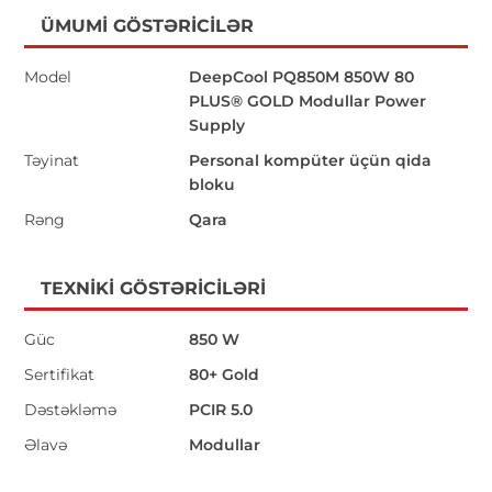
ÜMUMI GÖSTƏRICILƏR
Model
DeepCool PQ850M 850W 80
PLUS® GOLD Modullar Power
Supply
Təyinat
Personal kompüter üçün qida
bloku
Rəng
Qara
TEXNIKI GÖSTƏRICILƏRI
Güc
850 W
Sertifikat
80+ Gold
Dəstəkləmə
PCIR 5.0
Əlavə
Modullar