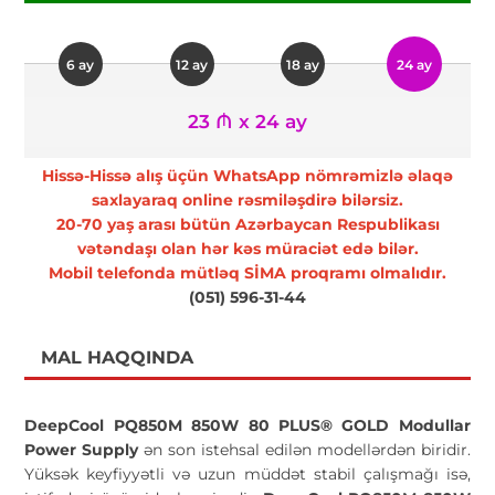
6 ay
12 ay
18 ay
24 ay
23 ₼ x 24 ay
Hissə-Hissə alış üçün WhatsApp nömrəmizlə əlaqə
saxlayaraq online rəsmiləşdirə bilərsiz.
20-70 yaş arası bütün Azərbaycan Respublikası
vətəndaşı olan hər kəs müraciət edə bilər.
Mobil telefonda mütləq SİMA proqramı olmalıdır.
(051) 596-31-44
MAL HAQQINDA
DeepCool PQ850M 850W 80 PLUS® GOLD Modullar
Power Supply
ən son istehsal edilən modellərdən biridir.
Yüksək keyfiyyətli və uzun müddət stabil çalışmağı isə,