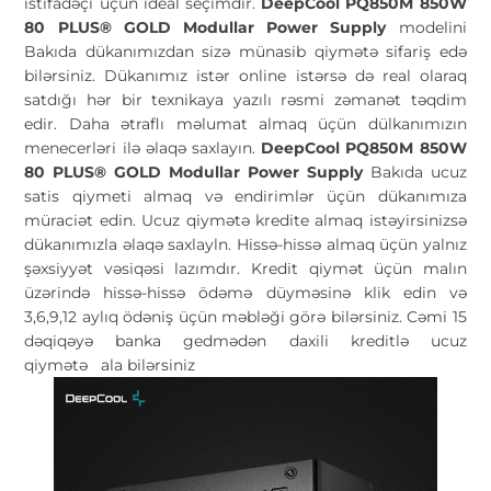
istifadəçi üçün ideal seçimdir.
DeepCool PQ850M 850W
80 PLUS® GOLD Modullar Power Supply
modelini
Bakıda dükanımızdan sizə münasib qiymətə sifariş edə
bilərsiniz. Dükanımız istər online istərsə də real olaraq
satdığı hər bir texnikaya yazılı rəsmi zəmanət təqdim
edir. Daha ətraflı məlumat almaq üçün dülkanımızın
menecerləri ilə əlaqə saxlayın.
DeepCool PQ850M 850W
80 PLUS® GOLD Modullar Power Supply
Bakıda ucuz
satis qiymeti almaq və endirimlər üçün dükanımıza
müraciət edin. Ucuz qiymətə kredite almaq istəyirsinizsə
dükanımızla əlaqə saxlayln. Hissə-hissə almaq üçün yalnız
şəxsiyyət vəsiqəsi lazımdır. Kredit qiymət üçün malın
üzərində hissə-hissə ödəmə düyməsinə klik edin və
3,6,9,12 aylıq ödəniş üçün məbləği görə bilərsiniz. Cəmi 15
dəqiqəyə banka gedmədən daxili kreditlə ucuz
qiymətə
ala bilərsiniz