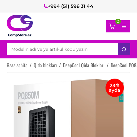
+994 (51) 596 31 44
2
Əsas səhifə
/
Qida blokları
/
DeepCool Qida Blokları
/
DeepCool PQ8
23₼
ayda