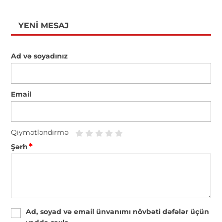
YENI MESAJ
Ad və soyadınız
Email
Qiymətləndirmə
*
Şərh
Ad, soyad və email ünvanımı növbəti dəfələr üçün