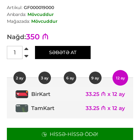
Artikul:
GF000019000
Anbarda:
Mövcuddur
Mağazada:
Mövcuddur
350 ₼
Nağd:
SƏBƏTƏ AT
2 ay
3 ay
6 ay
9 ay
12 ay
33.25 ₼ x 12 ay
BirKart
TamKart
33.25 ₼ x 12 ay
HISSƏ-HISSƏ ÖDƏ!