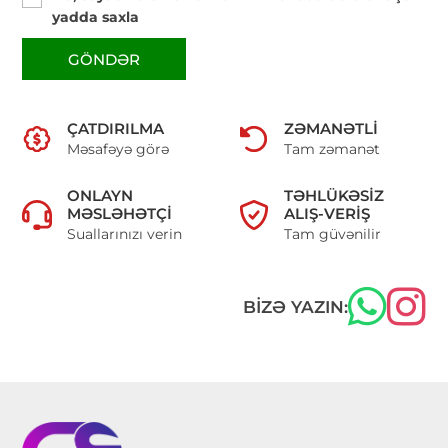
yadda saxla
GÖNDƏR
ÇATDIRILMA
ZƏMANƏTLI
Məsafəyə görə
Tam zəmanət
ONLAYN
TƏHLÜKƏSIZ
MƏSLƏHƏTÇI
ALIŞ-VERIŞ
Suallarınızı verin
Tam güvənilir
BIZƏ YAZIN: