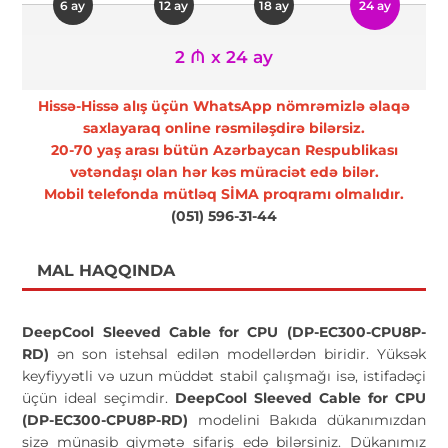
6 ay
12 ay
18 ay
24 ay
2 ₼ x 24 ay
Hissə-Hissə alış üçün WhatsApp nömrəmizlə əlaqə
saxlayaraq online rəsmiləşdirə bilərsiz.
20-70 yaş arası bütün Azərbaycan Respublikası
vətəndaşı olan hər kəs müraciət edə bilər.
Mobil telefonda mütləq SİMA proqramı olmalıdır.
(051) 596-31-44
MAL HAQQINDA
DeepCool Sleeved Cable for CPU (DP-EC300-CPU8P-
RD)
ən son istehsal edilən modellərdən biridir. Yüksək
keyfiyyətli və uzun müddət stabil çalışmağı isə, istifadəçi
üçün ideal seçimdir.
DeepCool Sleeved Cable for CPU
(DP-EC300-CPU8P-RD)
modelini Bakıda dükanımızdan
sizə münasib qiymətə sifariş edə bilərsiniz. Dükanımız