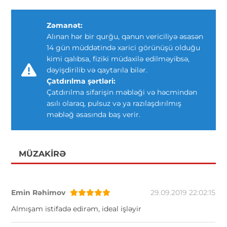
Zəmanət:
Alınan hər bir qurğu, qanun vericiliyə əsasən
14 gün müddətində xarici görünüşü olduğu
kimi qalıbsa, fiziki müdaxilə edilməyibsə,
dəyişdirilib və qaytarıla bilər.
Çatdırılma şərtləri:
Çatdırılma sifarişin məbləği və həcmindən
asılı olaraq, pulsuz və ya razılaşdırılmış
məbləğ əsasında baş verir.
MÜZAKIRƏ
Emin Rəhimov
29.09.2019 22:02:15
Almışam istifadə edirəm, ideal işləyir