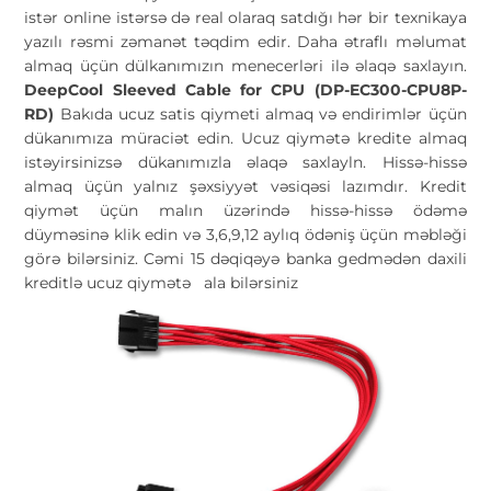
istər online istərsə də real olaraq satdığı hər bir texnikaya
yazılı rəsmi zəmanət təqdim edir. Daha ətraflı məlumat
almaq üçün dülkanımızın menecerləri ilə əlaqə saxlayın.
DeepCool Sleeved Cable for CPU (DP-EC300-CPU8P-
RD)
Bakıda ucuz satis qiymeti almaq və endirimlər üçün
dükanımıza müraciət edin. Ucuz qiymətə kredite almaq
istəyirsinizsə dükanımızla əlaqə saxlayln. Hissə-hissə
almaq üçün yalnız şəxsiyyət vəsiqəsi lazımdır. Kredit
qiymət üçün malın üzərində hissə-hissə ödəmə
düyməsinə klik edin və 3,6,9,12 aylıq ödəniş üçün məbləği
görə bilərsiniz. Cəmi 15 dəqiqəyə banka gedmədən daxili
kreditlə ucuz qiymətə
ala bilərsiniz