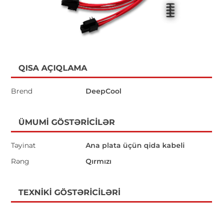
QISA AÇIQLAMA
Brend
DeepCool
ÜMUMI GÖSTƏRICILƏR
Təyinat
Ana plata üçün qida kabeli
Rəng
Qırmızı
TEXNIKI GÖSTƏRICILƏRI