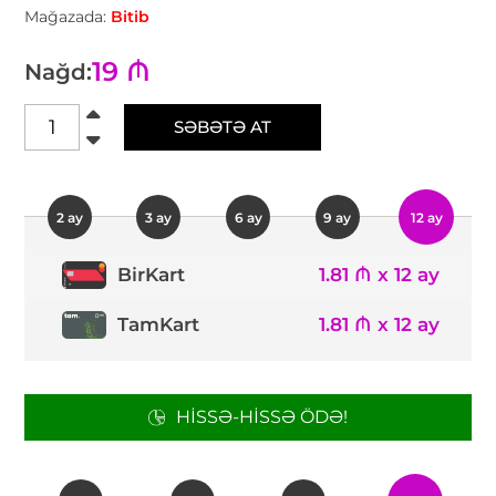
Mağazada:
Bitib
19 ₼
Nağd:
SƏBƏTƏ AT
2 ay
3 ay
6 ay
9 ay
12 ay
1.81 ₼ x 12 ay
BirKart
TamKart
1.81 ₼ x 12 ay
HISSƏ-HISSƏ ÖDƏ!