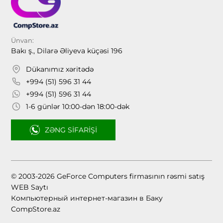
Ünvan:
Bakı ş., Dilarə Əliyeva küçəsi 196
Dükanımız xəritədə
+994 (51) 596 31 44
+994 (51) 596 31 44
1-6 günlər 10:00-dən 18:00-dək
ZƏNG SIFARIŞI
© 2003-2026 GeForce Computers firmasının rəsmi satış
WEB Saytı
Компьютерный интернет-магазин в Баку
CompStore.az