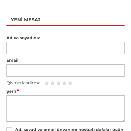
YENI MESAJ
Ad və soyadınız
Email
Qiymətləndirmə
*
Şərh
Ad, soyad və email ünvanımı növbəti dəfələr üçün