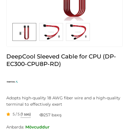
DeepCool Sleeved Cable for CPU (DP-
EC300-CPU8P-RD)
Adopts high-quality 18 AWG fiber wire and a high-quality
terminal to effectively exert
5 / 5
(1 səs)
257 baxış
Anbarda:
Mövcuddur