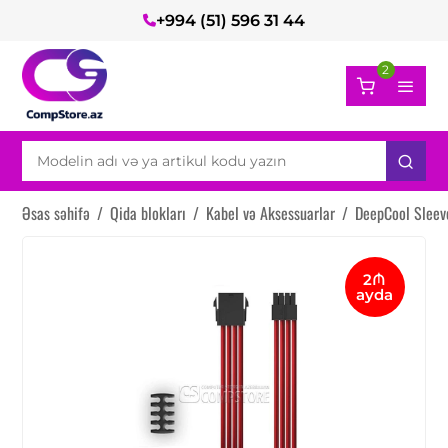
+994 (51) 596 31 44
2
Əsas səhifə
/
Qida blokları
/
Kabel və Aksessuarlar
/
DeepCool Sleev
2₼
ayda