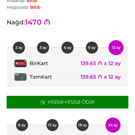
Anbarda:
Bitib
Mağazada:
Bitib
1470 ₼
Nağd:
2 ay
3 ay
6 ay
9 ay
12 ay
139.65 ₼ x 12 ay
BirKart
TamKart
139.65 ₼ x 12 ay
HISSƏ-HISSƏ ÖDƏ!
6 ay
12 ay
18 ay
24 ay