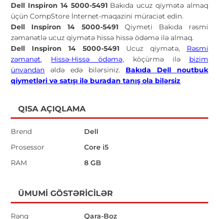
Dell Inspiron 14 5000-5491
Bakıda ucuz qiymətə almaq
üçün CompStore İnternet-maqazini müraciət edin.
Dell Inspiron 14 5000-5491
Qiymeti Bakıda rəsmi
zəmanətlə ucuz qiymətə hissə hissə ödəmə ilə almaq.
Dell Inspiron 14 5000-5491
Ucuz qiymətə,
Rəsmi
zəmanət
,
Hissə-Hissə ödəmə
, köçürmə ilə
bizim
ünvandan
əldə edə bilərsiniz.
Bakıda Dell noutbuk
qiymetləri və satışı ilə buradan tanış ola bilərsiz
QISA AÇIQLAMA
Brend
Dell
Prosessor
Core i5
RAM
8 GB
ÜMUMI GÖSTƏRICILƏR
Rəng
Qara-Boz