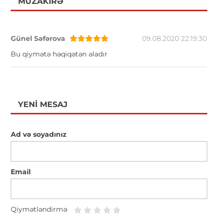
MÜZAKIRƏ
Günel Səfərova
09.08.2020 22:19:30
Bu qiymətə həqiqətən əladır
YENI MESAJ
Ad və soyadınız
Email
Qiymətləndirmə