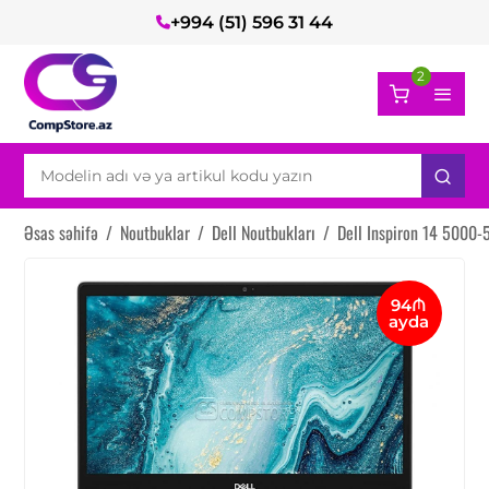
+994 (51) 596 31 44
2
Əsas səhifə
/
Noutbuklar
/
Dell Noutbukları
/
Dell Inspiron 14 5000-
94₼
ayda