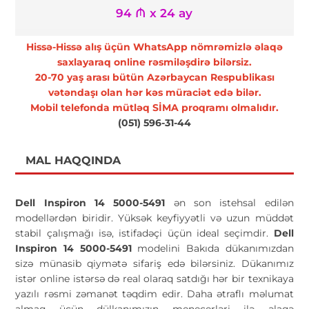
94 ₼ x 24 ay
Hissə-Hissə alış üçün WhatsApp nömrəmizlə əlaqə
saxlayaraq online rəsmiləşdirə bilərsiz.
20-70 yaş arası bütün Azərbaycan Respublikası
vətəndaşı olan hər kəs müraciət edə bilər.
Mobil telefonda mütləq SİMA proqramı olmalıdır.
(051) 596-31-44
MAL HAQQINDA
Dell Inspiron 14 5000-5491
ən son istehsal edilən
modellərdən biridir. Yüksək keyfiyyətli və uzun müddət
stabil çalışmağı isə, istifadəçi üçün ideal seçimdir.
Dell
Inspiron 14 5000-5491
modelini Bakıda dükanımızdan
sizə münasib qiymətə sifariş edə bilərsiniz. Dükanımız
istər online istərsə də real olaraq satdığı hər bir texnikaya
yazılı rəsmi zəmanət təqdim edir. Daha ətraflı məlumat
almaq üçün dülkanımızın menecerləri ilə əlaqə