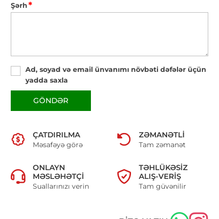
*
Şərh
Ad, soyad və email ünvanımı növbəti dəfələr üçün
yadda saxla
GÖNDƏR
ÇATDIRILMA
ZƏMANƏTLI
Məsafəyə görə
Tam zəmanət
ONLAYN
TƏHLÜKƏSIZ
MƏSLƏHƏTÇI
ALIŞ-VERIŞ
Suallarınızı verin
Tam güvənilir