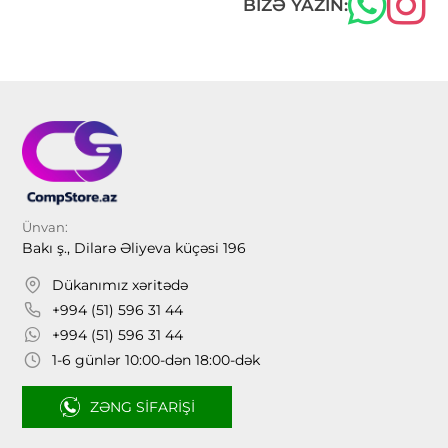
BIZƏ YAZIN:
Ünvan:
Bakı ş., Dilarə Əliyeva küçəsi 196
Dükanımız xəritədə
+994 (51) 596 31 44
+994 (51) 596 31 44
1-6 günlər 10:00-dən 18:00-dək
ZƏNG SIFARIŞI