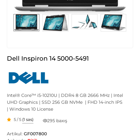
Dell Inspiron 14 5000-5491
Intel® Core™ i5-10210U | DDR4 8 GB 2666 MHz | Intel
UHD Graphics | SSD 256 GB NVMe | FHD 14-inch IPS
| Windows 10 License
5 / 5
(1 səs)
295 baxış
Artikul:
GF007800