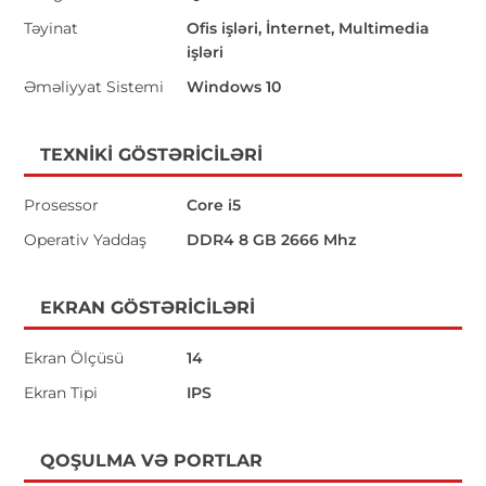
Təyinat
Ofis işləri, İnternet, Multimedia
işləri
Əməliyyat Sistemi
Windows 10
TEXNIKI GÖSTƏRICILƏRI
Prosessor
Core i5
Operativ Yaddaş
DDR4 8 GB 2666 Mhz
EKRAN GÖSTƏRICILƏRI
Ekran Ölçüsü
14
Ekran Tipi
IPS
QOŞULMA VƏ PORTLAR