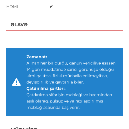
HDMI
✔
ƏLAVƏ
Zəmanət:
Alınan hər bir qurğu, qanun vericiliyə əsasən
14 gün müddətində xarici görünüşü olduğu
kimi qalıbsa, fiziki müdaxilə edilməyibsə,
dəyişdirilib və qaytarıla bilər.
Çatdırılma şərtləri:
Çatdırılma sifarişin məbləği və həcmindən
asılı olaraq, pulsuz və ya razılaşdırılmış
məbləğ əsasında baş verir.