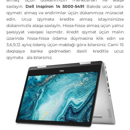
saxlayın.
Dell Inspiron 14 5000-5491
Bakıda ucuz satis
qiymeti almaq və endirimlər üçün dükanımıza müraciət
edin. Ucuz qiymətə kredite almaq istəyirsinizsə
dükanımızla əlaqə saxlayln. Hissə-hissə almaq üçün yalnız
şəxsiyyət vəsiqəsi lazımdır. Kredit qiymət üçün malın
üzərində hissə-hissə ödəmə düyməsinə klik edin və
3,6,9,12 aylıq ödəniş üçün məbləği görə bilərsiniz. Cəmi 15
dəqiqəyə banka gedmədən daxili kreditlə ucuz
qiymətə
ala bilərsiniz.