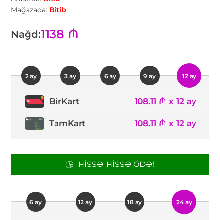
Mağazada:
Bitib
1138 ₼
Nağd:
2 ay
3 ay
6 ay
9 ay
12 ay
108.11 ₼ x 12 ay
BirKart
TamKart
108.11 ₼ x 12 ay
HISSƏ-HISSƏ ÖDƏ!
6 ay
12 ay
18 ay
24 ay