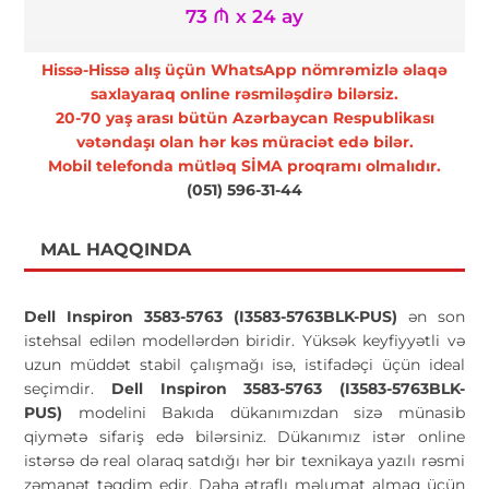
73 ₼ x 24 ay
Hissə-Hissə alış üçün WhatsApp nömrəmizlə əlaqə
saxlayaraq online rəsmiləşdirə bilərsiz.
20-70 yaş arası bütün Azərbaycan Respublikası
vətəndaşı olan hər kəs müraciət edə bilər.
Mobil telefonda mütləq SİMA proqramı olmalıdır.
(051) 596-31-44
MAL HAQQINDA
Dell Inspiron 3583-5763 (I3583-5763BLK-PUS)
ən son
istehsal edilən modellərdən biridir. Yüksək keyfiyyətli və
uzun müddət stabil çalışmağı isə, istifadəçi üçün ideal
seçimdir.
Dell Inspiron 3583-5763 (I3583-5763BLK-
PUS)
modelini Bakıda dükanımızdan sizə münasib
qiymətə sifariş edə bilərsiniz. Dükanımız istər online
istərsə də real olaraq satdığı hər bir texnikaya yazılı rəsmi
zəmanət təqdim edir. Daha ətraflı məlumat almaq üçün