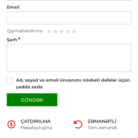
Email
Qiymətləndirmə
*
Şərh
Ad, soyad və email ünvanımı növbəti dəfələr üçün
yadda saxla
GÖNDƏR
ÇATDIRILMA
ZƏMANƏTLI
Məsafəyə görə
Tam zəmanət