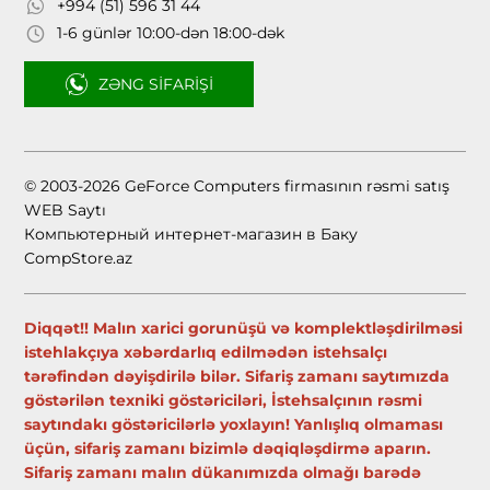
+994 (51) 596 31 44
1-6 günlər 10:00-dən 18:00-dək
ZƏNG SIFARIŞI
© 2003-2026 GeForce Computers firmasının rəsmi satış
WEB Saytı
Компьютерный интернет-магазин в Баку
CompStore.az
Diqqət!! Malın xarici gorunüşü və komplektləşdirilməsi
istehlakçıya xəbərdarlıq edilmədən istehsalçı
tərəfindən dəyişdirilə bilər. Sifariş zamanı saytımızda
göstərilən texniki göstəriciləri, İstehsalçının rəsmi
saytındakı göstəricilərlə yoxlayın! Yanlışlıq olmaması
üçün, sifariş zamanı bizimlə dəqiqləşdirmə aparın.
Sifariş zamanı malın dükanımızda olmağı barədə