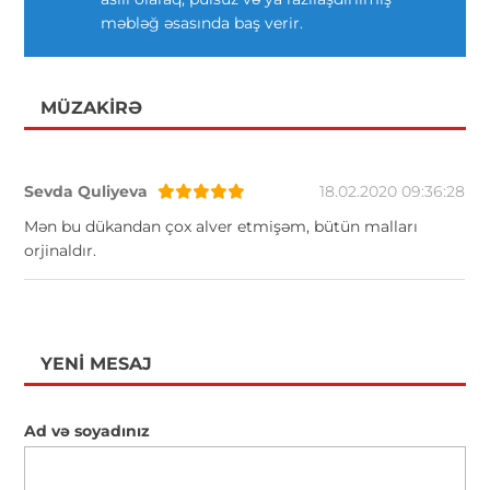
məbləğ əsasında baş verir.
MÜZAKIRƏ
Sevda Quliyeva
18.02.2020 09:36:28
Mən bu dükandan çox alver etmişəm, bütün malları
orjinaldır.
YENI MESAJ
Ad və soyadınız