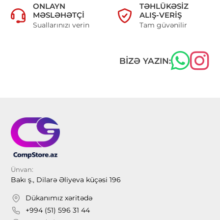
ONLAYN
TƏHLÜKƏSIZ
MƏSLƏHƏTÇI
ALIŞ-VERIŞ
Suallarınızı verin
Tam güvənilir
BIZƏ YAZIN:
Ünvan:
Bakı ş., Dilarə Əliyeva küçəsi 196
Dükanımız xəritədə
+994 (51) 596 31 44