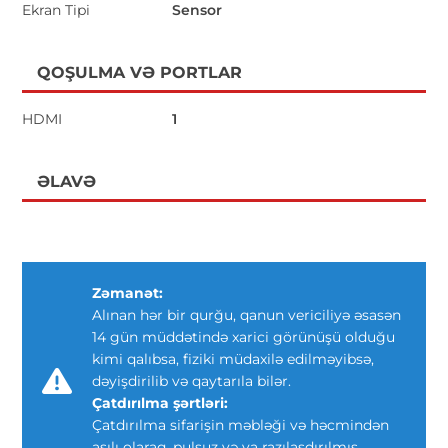
Ekran Tipi
Sensor
QOŞULMA VƏ PORTLAR
HDMI
1
ƏLAVƏ
Zəmanət:
Alınan hər bir qurğu, qanun vericiliyə əsasən
14 gün müddətində xarici görünüşü olduğu
kimi qalıbsa, fiziki müdaxilə edilməyibsə,
dəyişdirilib və qaytarıla bilər.
Çatdırılma şərtləri:
Çatdırılma sifarişin məbləği və həcmindən
asılı olaraq, pulsuz və ya razılaşdırılmış