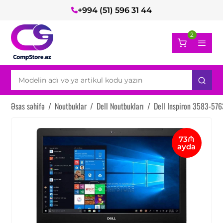
+994 (51) 596 31 44
2
Əsas səhifə
/
Noutbuklar
/
Dell Noutbukları
/
Dell Inspiron 3583-57
73₼
ayda