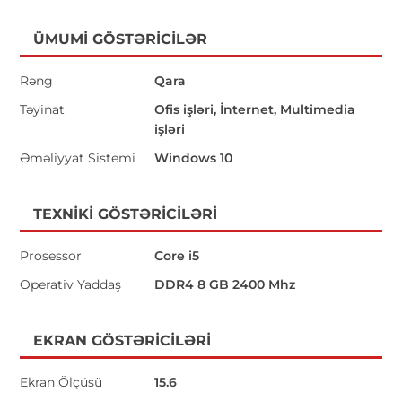
ÜMUMI GÖSTƏRICILƏR
Rəng
Qara
Təyinat
Ofis işləri, İnternet, Multimedia
işləri
Əməliyyat Sistemi
Windows 10
TEXNIKI GÖSTƏRICILƏRI
Prosessor
Core i5
Operativ Yaddaş
DDR4 8 GB 2400 Mhz
EKRAN GÖSTƏRICILƏRI
Ekran Ölçüsü
15.6