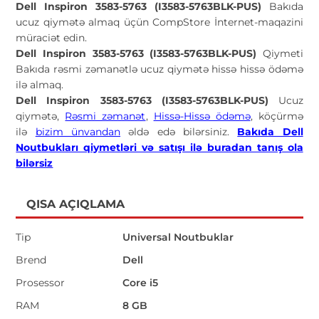
Dell Inspiron 3583-5763 (I3583-5763BLK-PUS)
Bakıda
ucuz qiymətə almaq üçün CompStore İnternet-maqazini
müraciət edin.
Dell Inspiron 3583-5763 (I3583-5763BLK-PUS)
Qiymeti
Bakıda rəsmi zəmanətlə ucuz qiymətə hissə hissə ödəmə
ilə almaq.
Dell Inspiron 3583-5763 (I3583-5763BLK-PUS)
Ucuz
qiymətə,
Rəsmi zəmanət
,
Hissə-Hissə ödəmə
, köçürmə
ilə
bizim ünvandan
əldə edə bilərsiniz.
Bakıda Dell
Noutbukları qiymetləri və satışı ilə buradan tanış ola
bilərsiz
QISA AÇIQLAMA
Tip
Universal Noutbuklar
Brend
Dell
Prosessor
Core i5
RAM
8 GB