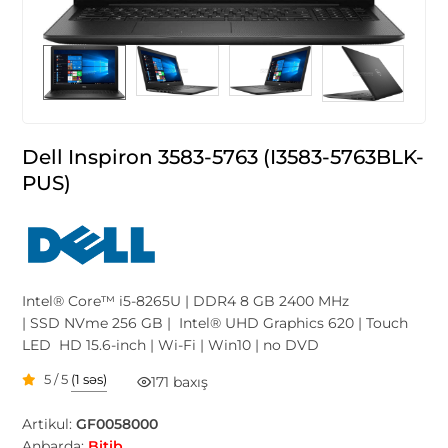
Dell Inspiron 3583-5763 (I3583-5763BLK-
PUS)
Intel® Core™ i5-8265U | DDR4 8 GB 2400 MHz
| SSD NVme 256 GB | Intel® UHD Graphics 620 | Touch
LED HD 15.6-inch | Wi-Fi | Win10 | no DVD
5 / 5
(1 səs)
171 baxış
Artikul:
GF0058000
Anbarda:
Bitib