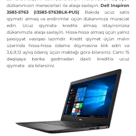
dülkanımızın menecerləri ilə əlaqə saxlayın.
Dell Inspiron
3583-5763 (I3583-5763BLK-PUS)
Bakıda ucuz satis
qiymeti almaq və endirimlər üçün dükanımıza müraciət
edin. Ucuz qiymətə kredite almaq istəyirsinizsə
dükanımızla əlaqə saxlayln. Hissə-hissə almaq üçün yalnız
şəxsiyyət vəsiqəsi lazımdır. Kredit qiymət üçün malın
üzərində hissə-hissə ödəmə düyməsinə klik edin və
3,6,9,12 aylıq ödəniş üçün məbləği görə bilərsiniz. Cəmi 15
dəqiqəyə banka gedmədən daxili kreditlə ucuz
qiymətə
ala bilərsiniz.