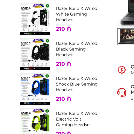
Razer Kaira X Wired
White Gaming
Headset
210
₼
Razer Kaira X Wired
Black Gaming
Headset
210
₼
Ç
M
Razer Kaira X Wired
Shock Blue Gaming
Headset
M
S
210
₼
Razer Kaira X Wired
Electric Volt
Gaming Headset