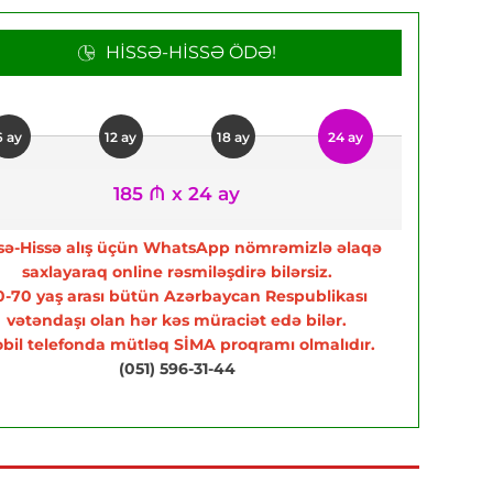
HISSƏ-HISSƏ ÖDƏ!
6 ay
12 ay
18 ay
24 ay
185 ₼ x 24 ay
sə-Hissə alış üçün WhatsApp nömrəmizlə əlaqə
saxlayaraq online rəsmiləşdirə bilərsiz.
0-70 yaş arası bütün Azərbaycan Respublikası
vətəndaşı olan hər kəs müraciət edə bilər.
bil telefonda mütləq SİMA proqramı olmalıdır.
(051) 596-31-44