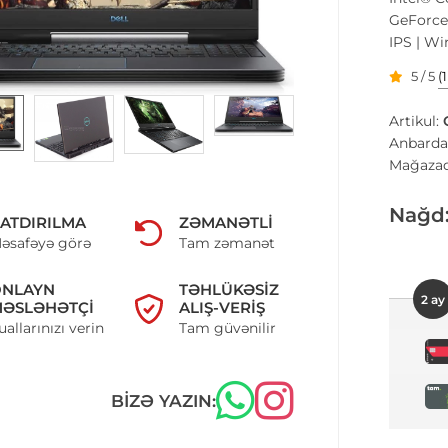
GeForce
IPS | Wi
5 / 5
(
Artikul:
Anbarda
Mağazad
Nağd
ATDIRILMA
ZƏMANƏTLI
əsafəyə görə
Tam zəmanət
ONLAYN
TƏHLÜKƏSIZ
2 ay
ƏSLƏHƏTÇI
ALIŞ-VERIŞ
uallarınızı verin
Tam güvənilir
BIZƏ YAZIN: