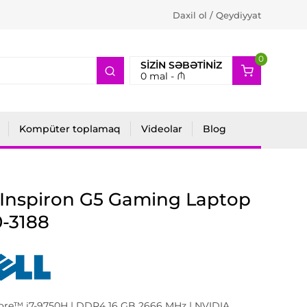
Daxil ol / Qeydiyyat
0
2
SIZIN SƏBƏTINIZ
0
mal -
₼
Kompüter toplamaq
Videolar
Blog
 Inspiron G5 Gaming Laptop
-3188
Core™ i7-9750H | DDR4 16 GB 2666 MHz | NVIDIA