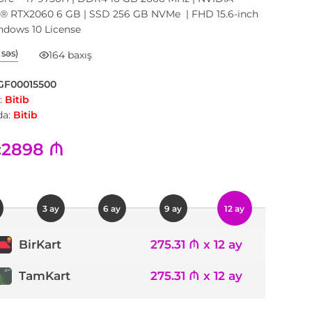
® RTX2060 6 GB | SSD 256 GB NVMe | FHD 15.6-inch
ndows 10 License
1 səs)
164 baxış
GF00015500
:
Bitib
a:
Bitib
2898 ₼
:
3 ay
6 ay
9 ay
12 ay
275.31 ₼ x 12 ay
BirKart
TamKart
275.31 ₼ x 12 ay