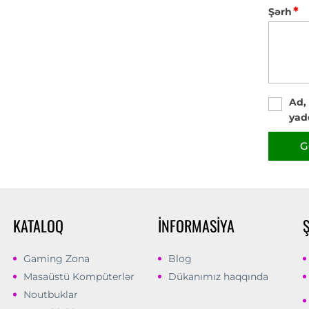
*
Şərh
Ad,
yad
G
KATALOQ
İNFORMASIYA
Gaming Zona
Blog
Masaüstü Kompüterlər
Dükanımız haqqında
Noutbuklar