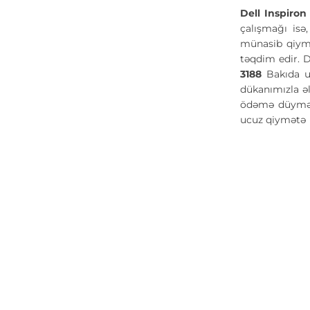
Dell Inspiro
çalışmağı isə
münasib qiymət
təqdim edir. 
3188
Bakıda u
dükanımızla əl
ödəmə düyməsi
ucuz qiymət