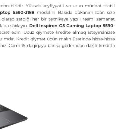
rdən biridir. Yüksək keyfiyyətli və uzun müddət stabil
aptop 5590-3188
modelini Bakıda dükanımızdan sizə
l olaraq satdığı hər bir texnikaya yazılı rəsmi zəmanət
laqə saxlayın.
Dell Inspiron G5 Gaming Laptop 5590-
iət edin. Ucuz qiymətə kredite almaq istəyirsinizsə
lazımdır. Kredit qiymət üçün malın üzərində hissə-hissə
iniz. Cəmi 15 dəqiqəyə banka gedmədən daxili kreditlə