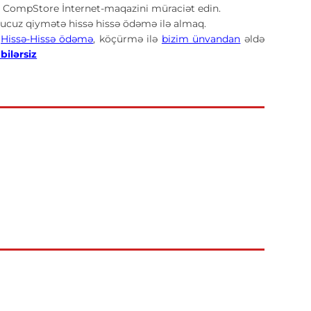
CompStore İnternet-maqazini müraciət edin.
ucuz qiymətə hissə hissə ödəmə ilə almaq.
,
Hissə-Hissə ödəmə
, köçürmə ilə
bizim ünvandan
əldə
bilərsiz