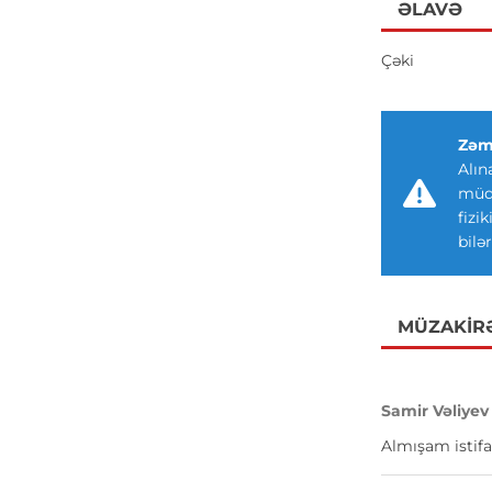
ƏLAVƏ
Çəki
Zəm
Alın
müdd
fizi
bilər
MÜZAKIR
Samir Vəliyev
Almışam istifa