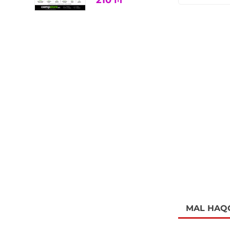
210
₼
MAL HAQ