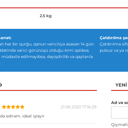
2.5 kg
anət:
Çatdırılma şər
an hər bir qurğu, qanun vericiliyə əsasən 14 gün
Çatdırılma sif
ətində xarici görünüşü olduğu kimi qalıbsa,
pulsuz və ya r
ki müdaxilə edilməyibsə, dəyişdirilib və qaytarıla
.
Ə
YENI
Ad və s
21.06.2020 17:16:29
də edirəm, ideal işləyir
Qiymətl