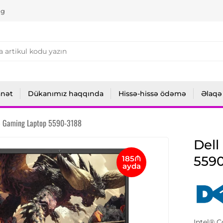
ng
anət
Dükanımız haqqında
Hissə-hissə ödəmə
Əlaqə
G5 Gaming Laptop 5590-3188
Dell
5590
185₼
ayda
Intel® 