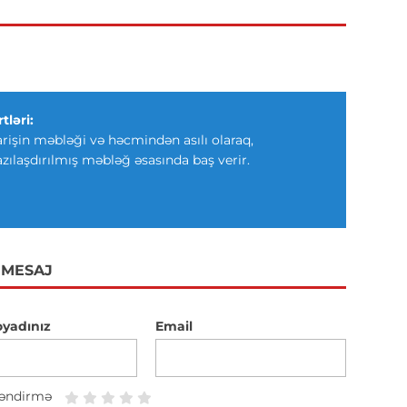
tləri:
arişin məbləği və həcmindən asılı olaraq,
azılaşdırılmış məbləğ əsasında baş verir.
 MESAJ
oyadınız
Email
əndirmə