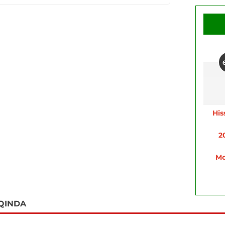
His
2
Mo
QINDA