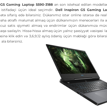
n G5 Gaming Laptop 5590-3188
ən son istehsal edilən modellə
, istifadəçi üçün ideal seçimdir.
Dell Inspiron G5 Gaming L
ə sifariş edə bilərsiniz. Dükanımız istər online istərsə də rea
Daha ətraflı məlumat almaq üçün dülkanımızın menecerləri ilə ə
cuz satis qiymeti almaq və endirimlər üçün dükanımıza mürac
aqə saxlayln. Hissə-hissə almaq üçün yalnız şəxsiyyət vəsiqəsi 
nə klik edin və 3,6,9,12 aylıq ödəniş üçün məbləği görə bilərs
ə
ala bilərsiniz.