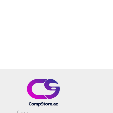
Ünvan: