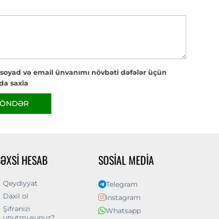
 soyad və email ünvanımı növbəti dəfələr üçün
da saxla
ÖNDƏR
ŞƏXSI HESAB
SOSIAL MEDIA
Qeydiyyat
Telegram
Daxil ol
Instagram
Şifrənizi
Whatsapp
unutmusunuz?