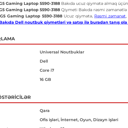
n G5 Gaming Laptop 5590-3188
Bakıda ucuz qiymətə almaq üçün 
n G5 Gaming Laptop 5590-3188
Qiymeti Bakıda rəsmi zəmanətlə 
n G5 Gaming Laptop 5590-3188
Ucuz qiymətə,
Rəsmi zəmanət
Bakıda Dell noutbuk qiymetləri və satışı ilə buradan tanış ola 
QLAMA
Universal Noutbuklar
Dell
Core i7
16 GB
ÖSTƏRICILƏR
Qara
Ofis işləri, İnternet, Oyun, Dizayn işləri