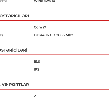
temi
Windows 10
GÖSTƏRICILƏRI
Core i7
aş
DDR4 16 GB 2666 Mhz
STƏRICILƏRI
15.6
IPS
 VƏ PORTLAR
✔