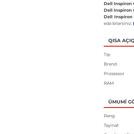
Dell Inspiro
Dell Inspiro
Dell Inspiro
edə bilərsiniz.
QISA AÇI
Tip
Brend
Prosessor
RAM
ÜMUMI G
Rəng
Təyinat