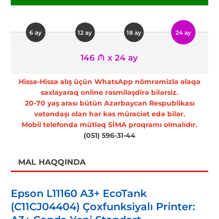
6 ay
12 ay
18 ay
24 ay
146 ₼ x 24 ay
Hissə-Hissə alış üçün WhatsApp nömrəmizlə əlaqə
saxlayaraq online rəsmiləşdirə bilərsiz.
20-70 yaş arası bütün Azərbaycan Respublikası
vətəndaşı olan hər kəs müraciət edə bilər.
Mobil telefonda mütləq SİMA proqramı olmalıdır.
(051) 596-31-44
MAL HAQQINDA
Epson L11160 A3+ EcoTank
(C11CJ04404) Çoxfunksiyalı Printer: