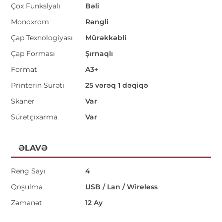
Çox Funkslyalı
Bəli
Monoxrom
Rəngli
Çap Texnologiyası
Mürəkkəbli
Çap Forması
Şırnaqlı
Format
A3+
Printerin Sürəti
25 vərəq 1 dəqiqə
Skaner
Var
Sürətçıxarma
Var
ƏLAVƏ
Rəng Sayı
4
Qoşulma
USB / Lan / Wireless
Zəmanət
12 Ay