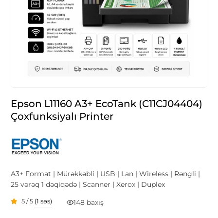
Epson L11160 A3+ EcoTank (C11CJ04404)
Çoxfunksiyalı Printer
A3+ Format | Mürəkkəbli | USB | Lan | Wireless | Rəngli |
25 vərəq 1 dəqiqədə | Scanner | Xerox | Duplex
5 / 5
(1 səs)
148 baxış