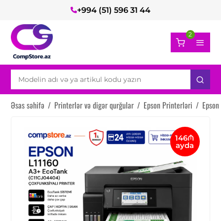
+994 (51) 596 31 44
2
Əsas səhifə
/
Printerlər və digər qurğular
/
Epson Printerləri
/
Epson 
146₼
ayda