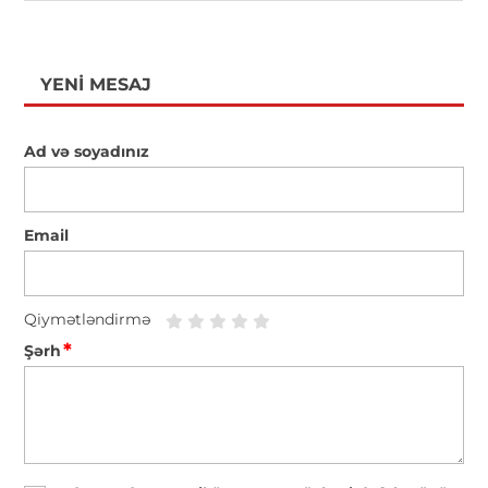
YENI MESAJ
Ad və soyadınız
Email
Qiymətləndirmə
*
Şərh