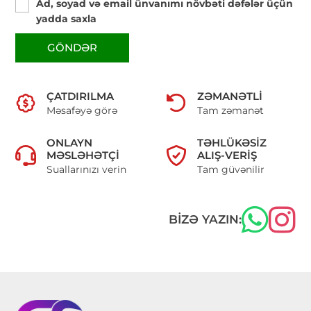
Ad, soyad və email ünvanımı növbəti dəfələr üçün
yadda saxla
GÖNDƏR
ÇATDIRILMA
ZƏMANƏTLI
Məsafəyə görə
Tam zəmanət
ONLAYN
TƏHLÜKƏSIZ
MƏSLƏHƏTÇI
ALIŞ-VERIŞ
Suallarınızı verin
Tam güvənilir
BIZƏ YAZIN: