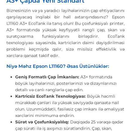
A3+ Çapda Yeni Standart
Biznesinizin və ya yaradıcı layihələrinizin çap ehtiyaclarını
qarşılayacaq inqilabi bir həll axtarışındasınız? Epson
L11160 A3+ EcoTank ilə tanış olun! Bu çoxfunksiyalı printer,
A3+ formatında yüksək keyfiyyətli rəngli çap, skan və
surətçıxarma funksiyalarını birləşdirir. EcoTank
texnologiyası sayəsində, kartriclərin daimi dəyişdirilməsi
problemi keçmişdə qalır, sizə misilsiz effektivlik və
xərclərə qənaət təklif edir.
Niyə Məhz Epson L11160? Əsas Üstünlüklər:
Geniş Formatlı Çap İmkanları:
A3+ formatında
böyük layihələrinizi, posterlərinizi və dizaynlarınızı
detallı və canlı rənglərlə çap edin.
Kartricsiz EcoTank Texnologiyası:
Böyük həcmli
mürəkkəb çənləri ilə yüksək səviyyədə qənaətə nail
olun. Uzunmüddətli, fasiləsiz çap imkanı ilə əməliyyat
xərclərini minimuma endirin.
Sürət və Çoxfunksiyalılıq:
Dəqiqədə 25 vərəqə qədər
çap sürəti ilə iş axışınızı sürətləndirin. Çap, skan,