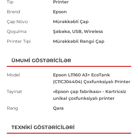
Tip
Printer
Brend
Epson
Çap Növü
Mürəkkəbli Çap
Qoşulma
Şəbəkə, USB, Wireless
Printer Tipi
Mürəkkəbli Rəngıi Çap
ÜMUMI GÖSTƏRICILƏR
Model
Epson L11160 A3+ EcoTank
(C11CJ04404) Çoxfunksiyalı Printer
Təyinat
«Epson çap fabrikası» - Kartricsiz
unikal çoxfunksiyalı printer
Rəng
Qara
TEXNIKI GÖSTƏRICILƏRI