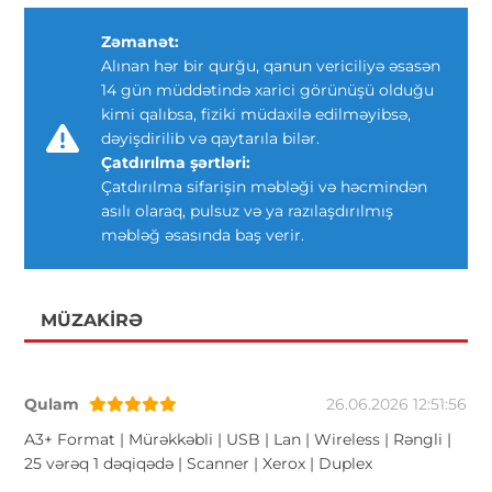
Zəmanət:
Alınan hər bir qurğu, qanun vericiliyə əsasən
14 gün müddətində xarici görünüşü olduğu
kimi qalıbsa, fiziki müdaxilə edilməyibsə,
dəyişdirilib və qaytarıla bilər.
Çatdırılma şərtləri:
Çatdırılma sifarişin məbləği və həcmindən
asılı olaraq, pulsuz və ya razılaşdırılmış
məbləğ əsasında baş verir.
MÜZAKIRƏ
Qulam
26.06.2026 12:51:56
A3+ Format | Mürəkkəbli | USB | Lan | Wireless | Rəngli |
25 vərəq 1 dəqiqədə | Scanner | Xerox | Duplex