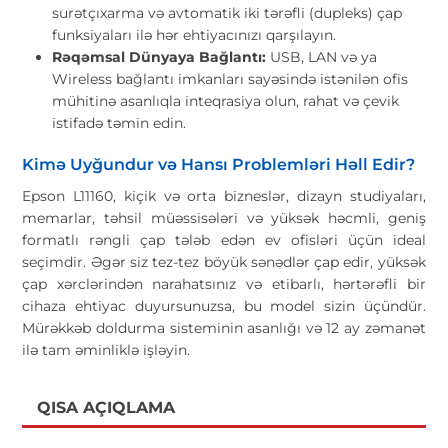
surətçıxarma və avtomatik iki tərəfli (dupleks) çap
funksiyaları ilə hər ehtiyacınızı qarşılayın.
Rəqəmsal Dünyaya Bağlantı:
USB, LAN və ya
Wireless bağlantı imkanları sayəsində istənilən ofis
mühitinə asanlıqla inteqrasiya olun, rahat və çevik
istifadə təmin edin.
Kimə Uyğundur və Hansı Problemləri Həll Edir?
Epson L11160, kiçik və orta bizneslər, dizayn studiyaları,
memarlar, təhsil müəssisələri və yüksək həcmli, geniş
formatlı rəngli çap tələb edən ev ofisləri üçün ideal
seçimdir. Əgər siz tez-tez böyük sənədlər çap edir, yüksək
çap xərclərindən narahatsınız və etibarlı, hərtərəfli bir
cihaza ehtiyac duyursunuzsa, bu model sizin üçündür.
Mürəkkəb doldurma sisteminin asanlığı və 12 ay zəmanət
ilə tam əminliklə işləyin.
QISA AÇIQLAMA