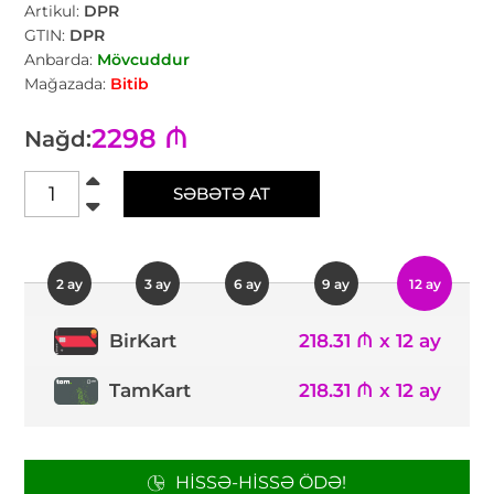
Artikul:
DPR
GTIN:
DPR
Anbarda:
Mövcuddur
Mağazada:
Bitib
2298 ₼
Nağd:
SƏBƏTƏ AT
2 ay
3 ay
6 ay
9 ay
12 ay
218.31 ₼ x 12 ay
BirKart
TamKart
218.31 ₼ x 12 ay
HISSƏ-HISSƏ ÖDƏ!