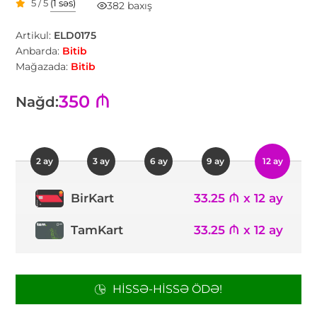
5 / 5
(1 səs)
382 baxış
Artikul:
ELD0175
Anbarda:
Bitib
Mağazada:
Bitib
350 ₼
Nağd:
2 ay
3 ay
6 ay
9 ay
12 ay
33.25 ₼ x 12 ay
BirKart
TamKart
33.25 ₼ x 12 ay
HISSƏ-HISSƏ ÖDƏ!