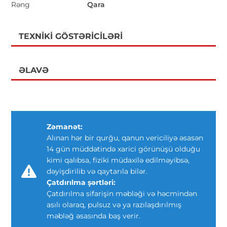
Rəng
Qara
TEXNIKI GÖSTƏRICILƏRI
ƏLAVƏ
Zəmanət:
Alınan hər bir qurğu, qanun vericiliyə əsasən
14 gün müddətində xarici görünüşü olduğu
kimi qalıbsa, fiziki müdaxilə edilməyibsə,
dəyişdirilib və qaytarıla bilər.
Çatdırılma şərtləri:
Çatdırılma sifarişin məbləği və həcmindən
asılı olaraq, pulsuz və ya razılaşdırılmış
məbləğ əsasında baş verir.