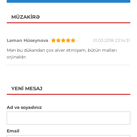
MÜZAKIRƏ
Ləman Hüseynova
01.03.2018 23:14:31
Mən bu dükandan çox alver etmişəm, bütün malları
orjinaldır.
YENI MESAJ
Ad və soyadınız
Email