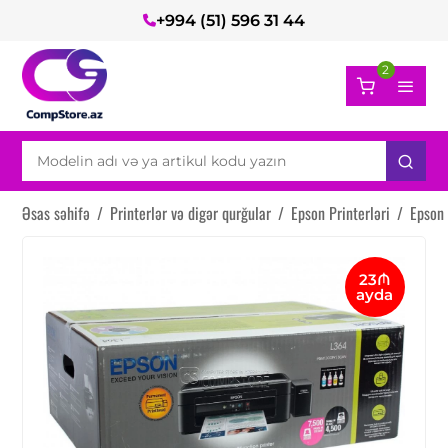
+994 (51) 596 31 44
2
Əsas səhifə
/
Printerlər və digər qurğular
/
Epson Printerləri
/
Epson 
23₼
ayda