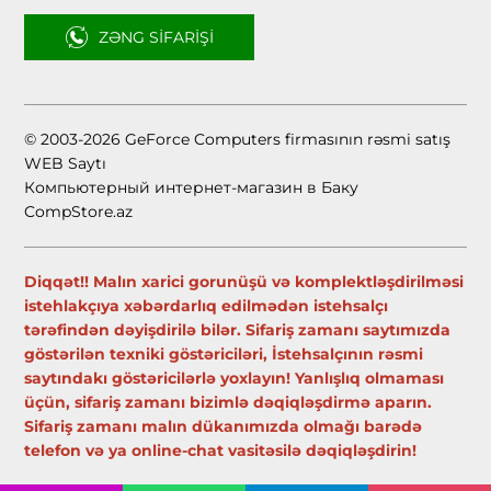
ZƏNG SIFARIŞI
© 2003-2026 GeForce Computers firmasının rəsmi satış
WEB Saytı
Компьютерный интернет-магазин в Баку
CompStore.az
Diqqət!! Malın xarici gorunüşü və komplektləşdirilməsi
istehlakçıya xəbərdarlıq edilmədən istehsalçı
tərəfindən dəyişdirilə bilər. Sifariş zamanı saytımızda
göstərilən texniki göstəriciləri, İstehsalçının rəsmi
saytındakı göstəricilərlə yoxlayın! Yanlışlıq olmaması
üçün, sifariş zamanı bizimlə dəqiqləşdirmə aparın.
Sifariş zamanı malın dükanımızda olmağı barədə
telefon və ya online-chat vasitəsilə dəqiqləşdirin!