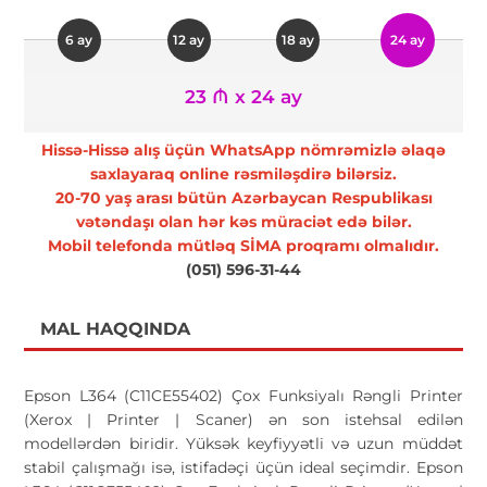
6 ay
12 ay
18 ay
24 ay
23 ₼ x 24 ay
Hissə-Hissə alış üçün WhatsApp nömrəmizlə əlaqə
saxlayaraq online rəsmiləşdirə bilərsiz.
20-70 yaş arası bütün Azərbaycan Respublikası
vətəndaşı olan hər kəs müraciət edə bilər.
Mobil telefonda mütləq SİMA proqramı olmalıdır.
(051) 596-31-44
MAL HAQQINDA
Epson L364 (C11CE55402) Çox Funksiyalı Rəngli Printer
(Xerox | Printer | Scaner) ən son istehsal edilən
modellərdən biridir. Yüksək keyfiyyətli və uzun müddət
stabil çalışmağı isə, istifadəçi üçün ideal seçimdir. Epson