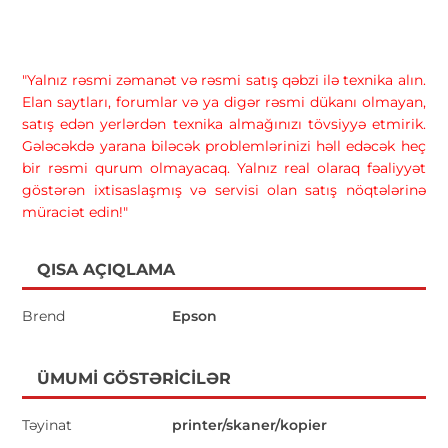
"Yalnız rəsmi zəmanət və rəsmi satış qəbzi ilə texnika alın.
Elan saytları, forumlar və ya digər rəsmi dükanı olmayan,
satış edən yerlərdən texnika almağınızı tövsiyyə etmirik.
Gələcəkdə yarana biləcək problemlərinizi həll edəcək heç
bir rəsmi qurum olmayacaq. Yalnız real olaraq fəaliyyət
göstərən ixtisaslaşmış və servisi olan satış nöqtələrinə
müraciət edin!"
QISA AÇIQLAMA
Brend
Epson
ÜMUMI GÖSTƏRICILƏR
Təyinat
printer/skaner/kopier