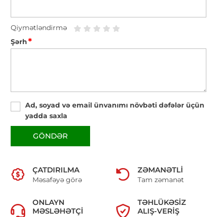
Qiymətləndirmə
*
Şərh
Ad, soyad və email ünvanımı növbəti dəfələr üçün
yadda saxla
GÖNDƏR
ÇATDIRILMA
ZƏMANƏTLI
Məsafəyə görə
Tam zəmanət
ONLAYN
TƏHLÜKƏSIZ
MƏSLƏHƏTÇI
ALIŞ-VERIŞ