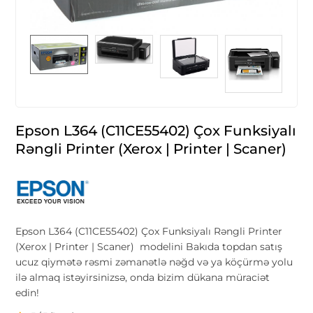
Epson L364 (C11CE55402) Çox Funksiyalı
Rəngli Printer (Xerox | Printer | Scaner)
Epson L364 (C11CE55402) Çox Funksiyalı Rəngli Printer
(Xerox | Printer | Scaner) modelini Bakıda topdan satış
ucuz qiymətə rəsmi zəmanətlə nəğd və ya köçürmə yolu
ilə almaq istəyirsinizsə, onda bizim dükana müraciət
edin!