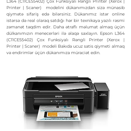
L364 (C11CE55402) Çox Funksiyalı Rəngli Printer (Xerox |
Printer | Scaner) modelini dükanımızdan sizə münasib
qiymətə sifariş edə bilərsiniz. Dükanımız istər online
istərsə də real olaraq satdığı hər bir texnikaya yazılı rəsmi
zəmanət təqdim edir. Daha ətraflı məlumat almaq üçün
dülkanımızın menecerləri ilə əlaqə saxlayın. Epson L364
(C11CE55402) Çox Funksiyalı Rəngli Printer (Xerox |
Printer | Scaner) modeli Bakıda ucuz satis qiymeti almaq
və endirimlər üçün dükanımıza müraciət edin.