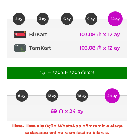
2 ay
3 ay
6 ay
9 ay
12 ay
103.08 ₼ x 12 ay
BirKart
TamKart
103.08 ₼ x 12 ay
HISSƏ-HISSƏ ÖDƏ!
6 ay
12 ay
18 ay
24 ay
69 ₼ x 24 ay
Hissə-Hissə alış üçün WhatsApp nömrəmizlə əlaqə
saxlayaraq online rəsmiləşdirə bilərsiz.