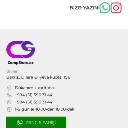
BIZƏ YAZIN:
Ünvan:
Bakı ş., Dilarə Əliyeva küçəsi 196
Dükanımız xəritədə
+994 (51) 596 31 44
+994 (51) 596 31 44
1-6 günlər 10:00-dən 18:00-dək
ZƏNG SIFARIŞI