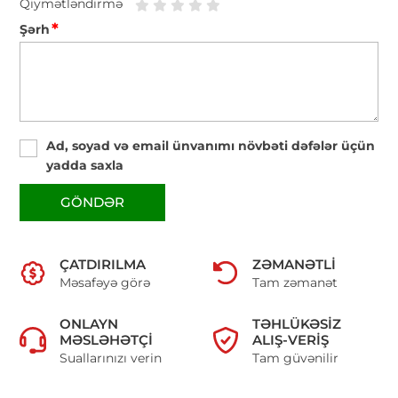
Qiymətləndirmə
*
Şərh
Ad, soyad və email ünvanımı növbəti dəfələr üçün
yadda saxla
GÖNDƏR
ÇATDIRILMA
ZƏMANƏTLI
Məsafəyə görə
Tam zəmanət
ONLAYN
TƏHLÜKƏSIZ
MƏSLƏHƏTÇI
ALIŞ-VERIŞ
Suallarınızı verin
Tam güvənilir