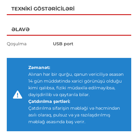
TEXNIKI GÖSTƏRICILƏRI
ƏLAVƏ
Qoşulma
USB port
Zəmanət:
Alınan hər bir qurğu, qanun vericiliyə əsasən
14 gün müddətində xarici görünüşü olduğu
kimi qalıbsa, fiziki müdaxilə edilməyibsə,
dəyişdirilib və qaytarıla bilər.
Çatdırılma şərtləri:
Çatdırılma sifarişin məbləği və həcmindən
asılı olaraq, pulsuz və ya razılaşdırılmış
məbləğ əsasında baş verir.