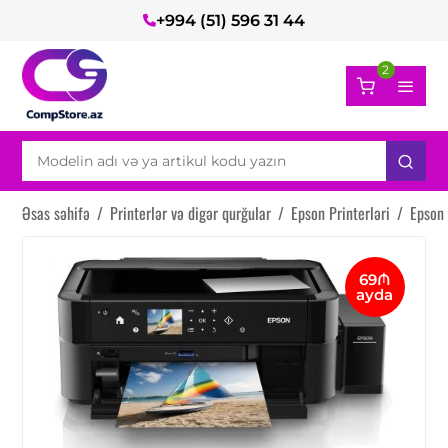
+994 (51) 596 31 44
2
Əsas səhifə
/
Printerlər və digər qurğular
/
Epson Printerləri
/
Epson
69₼
ayda