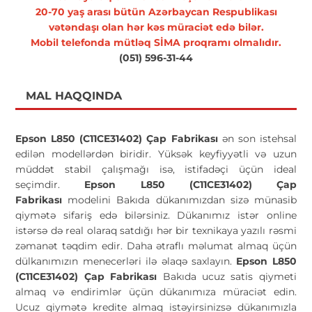
20-70 yaş arası bütün Azərbaycan Respublikası
vətəndaşı olan hər kəs müraciət edə bilər.
Mobil telefonda mütləq SİMA proqramı olmalıdır.
(051) 596-31-44
MAL HAQQINDA
Epson L850 (C11CE31402) Çap Fabrikası
ən son istehsal
edilən modellərdən biridir. Yüksək keyfiyyətli və uzun
müddət stabil çalışmağı isə, istifadəçi üçün ideal
seçimdir.
Epson L850 (C11CE31402) Çap
Fabrikası
modelini Bakıda dükanımızdan sizə münasib
qiymətə sifariş edə bilərsiniz. Dükanımız istər online
istərsə də real olaraq satdığı hər bir texnikaya yazılı rəsmi
zəmanət təqdim edir. Daha ətraflı məlumat almaq üçün
dülkanımızın menecerləri ilə əlaqə saxlayın.
Epson L850
(C11CE31402) Çap Fabrikası
Bakıda ucuz satis qiymeti
almaq və endirimlər üçün dükanımıza müraciət edin.
Ucuz qiymətə kredite almaq istəyirsinizsə dükanımızla