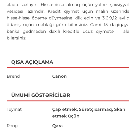
əlaqə saxlayln. Hissə-hissə almaq üçün yalnız şəxsiyyət
vəsiqəsi lazımdır. Kredit qiymət üçün malın üzərində
hissə-hissə ödəmə düyməsinə klik edin və 3,6,9,12 aylıq
ödəniş üçün məbləği görə bilərsiniz. Cəmi 15 dəqiqəyə
banka gedmədən daxili kreditlə ucuz qiymətə
ala
bilərsiniz.
QISA AÇIQLAMA
Brend
Canon
ÜMUMI GÖSTƏRICILƏR
Təyinat
Çap etmək, Sürətçıxarmaq, Skan
etmək üçün
Rəng
Qara