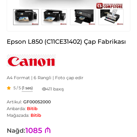
Epson L850 (C11CE31402) Çap Fabrikası
A4 Format | 6 Rəngli | Foto çap edir
5 / 5
(1 səs)
411 baxış
Artikul:
GF00052000
Anbarda:
Bitib
Mağazada:
Bitib
1085 ₼
Nağd: