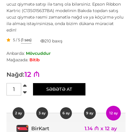
ucuz qiymətə satışı ilə tanış ola bilərsiniz. Epson Ribbon
Kartric (C13S015637BA) modelinin Bakıda topdan satış
ucuz qiymətə rəsmi zəmanətlə nəğd və ya köçürmə yolu
ilə almaq istəyirsinizsə, onda bizim dükana müraciət
edin!
5 / 5
(1 səs)
210 baxış
Anbarda:
Mövcuddur
Mağazada:
Bitib
12 ₼
Nağd:
SƏBƏTƏ AT
2 ay
3 ay
6 ay
9 ay
12 ay
1.14 ₼ x 12 ay
BirKart