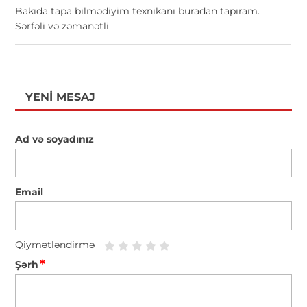
Bakıda tapa bilmədiyim texnikanı buradan tapıram.
Sərfəli və zəmanətli
YENI MESAJ
Ad və soyadınız
Email
Qiymətləndirmə
*
Şərh