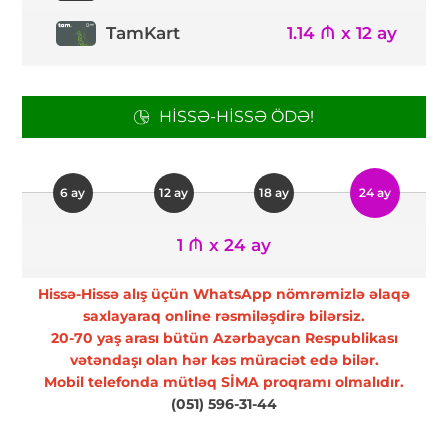
TamKart
1.14 ₼ x 12 ay
HISSƏ-HISSƏ ÖDƏ!
6 ay
12 ay
18 ay
24 ay
1 ₼ x 24 ay
Hissə-Hissə alış üçün WhatsApp nömrəmizlə əlaqə
saxlayaraq online rəsmiləşdirə bilərsiz.
20-70 yaş arası bütün Azərbaycan Respublikası
vətəndaşı olan hər kəs müraciət edə bilər.
Mobil telefonda mütləq SİMA proqramı olmalıdır.
(051) 596-31-44