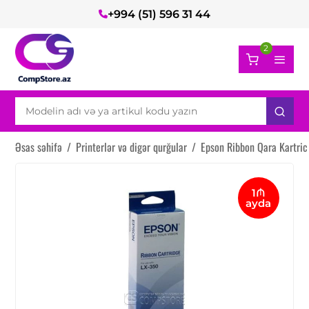
+994 (51) 596 31 44
2
Əsas səhifə
/
Printerlər və digər qurğular
/
Epson Ribbon Qara Kartri
1₼
ayda