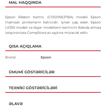
MAL HAQQINDA
Epson Ribbon Kartric (C13S015637BA) modeli Epson
matrisalı printerlərin katricidir. İynəli çap edən Epson
LX350 modeli və digər modellərin kartricini Bakıda almaq
istəyirsinizsə CompStore.az saytına müraciət edin.
QISA AÇIQLAMA
Brend
Epson
ÜMUMI GÖSTƏRICILƏR
TEXNIKI GÖSTƏRICILƏRI
ƏLAVƏ