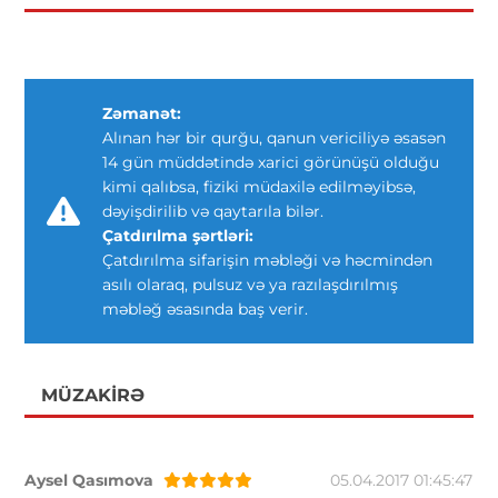
Zəmanət:
Alınan hər bir qurğu, qanun vericiliyə əsasən
14 gün müddətində xarici görünüşü olduğu
kimi qalıbsa, fiziki müdaxilə edilməyibsə,
dəyişdirilib və qaytarıla bilər.
Çatdırılma şərtləri:
Çatdırılma sifarişin məbləği və həcmindən
asılı olaraq, pulsuz və ya razılaşdırılmış
məbləğ əsasında baş verir.
MÜZAKIRƏ
Aysel Qasımova
05.04.2017 01:45:47