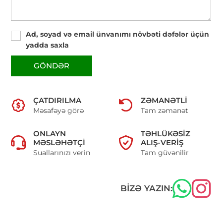
Ad, soyad və email ünvanımı növbəti dəfələr üçün
yadda saxla
GÖNDƏR
ÇATDIRILMA
ZƏMANƏTLI
Məsafəyə görə
Tam zəmanət
ONLAYN
TƏHLÜKƏSIZ
MƏSLƏHƏTÇI
ALIŞ-VERIŞ
Suallarınızı verin
Tam güvənilir
BIZƏ YAZIN: