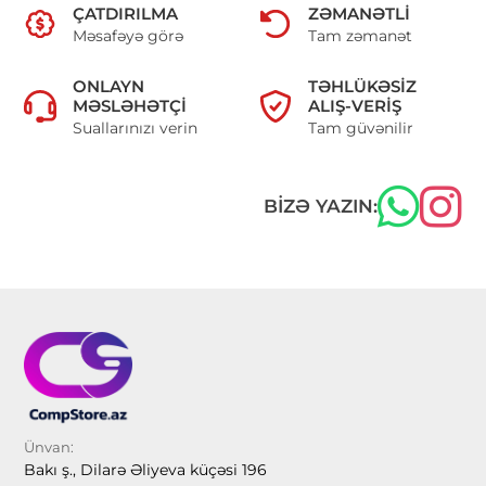
ÇATDIRILMA
ZƏMANƏTLI
Məsafəyə görə
Tam zəmanət
ONLAYN
TƏHLÜKƏSIZ
MƏSLƏHƏTÇI
ALIŞ-VERIŞ
Suallarınızı verin
Tam güvənilir
BIZƏ YAZIN:
Ünvan:
Bakı ş., Dilarə Əliyeva küçəsi 196