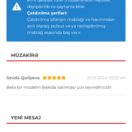
dəyişdirilib və qaytarıla bilər.
Çatdırılma şərtləri:
Çatdırılma sifarişin məbləği və həcmindən
asılı olaraq, pulsuz və ya razılaşdırılmış
məbləğ əsasında baş verir.
MÜZAKIRƏ
Sevda Quliyeva
25.12.2024 05:52:40
Belə bir modelin Bakıda satılması çox sevindiricidir.
YENI MESAJ