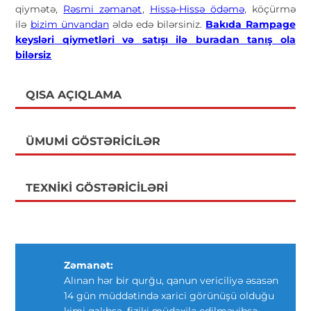
qiymətə,
Rəsmi zəmanət
,
Hissə-Hissə ödəmə
, köçürmə
ilə
bizim ünvandan
əldə edə bilərsiniz.
Bakıda Rampage
keysləri
qiymetləri və satışı ilə buradan tanış ola
bilərsiz
QISA AÇIQLAMA
ÜMUMI GÖSTƏRICILƏR
TEXNIKI GÖSTƏRICILƏRI
Zəmanət:
Alınan hər bir qurğu, qanun vericiliyə əsasən
14 gün müddətində xarici görünüşü olduğu
kimi qalıbsa, fiziki müdaxilə edilməyibsə,