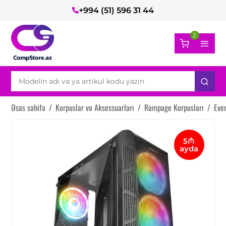
+994 (51) 596 31 44
2
Əsas səhifə
/
Korpuslar və Aksessuarları
/
Rampage Korpusları
/
Eve
5₼
ayda