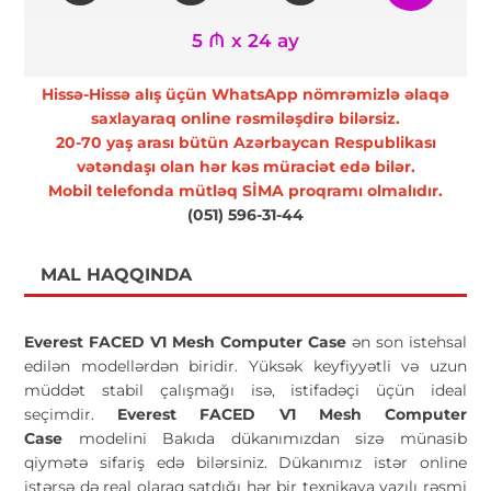
5 ₼ x 24 ay
Hissə-Hissə alış üçün WhatsApp nömrəmizlə əlaqə
saxlayaraq online rəsmiləşdirə bilərsiz.
20-70 yaş arası bütün Azərbaycan Respublikası
vətəndaşı olan hər kəs müraciət edə bilər.
Mobil telefonda mütləq SİMA proqramı olmalıdır.
(051) 596-31-44
MAL HAQQINDA
Everest FACED V1 Mesh Computer Case
ən son istehsal
edilən modellərdən biridir. Yüksək keyfiyyətli və uzun
müddət stabil çalışmağı isə, istifadəçi üçün ideal
seçimdir.
Everest FACED V1 Mesh Computer
Case
modelini Bakıda dükanımızdan sizə münasib
qiymətə sifariş edə bilərsiniz. Dükanımız istər online
istərsə də real olaraq satdığı hər bir texnikaya yazılı rəsmi