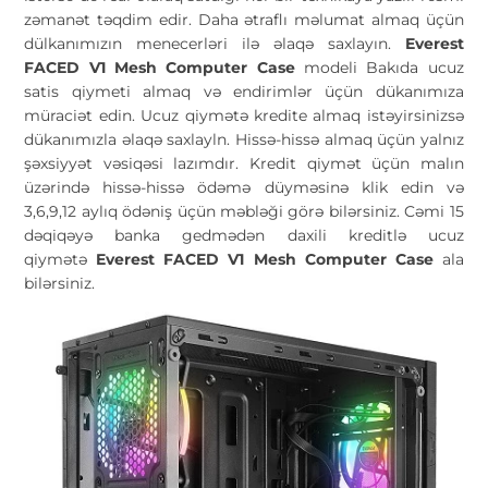
zəmanət təqdim edir. Daha ətraflı məlumat almaq üçün
dülkanımızın menecerləri ilə əlaqə saxlayın.
Everest
FACED V1 Mesh Computer Case
modeli Bakıda ucuz
satis qiymeti almaq və endirimlər üçün dükanımıza
müraciət edin. Ucuz qiymətə kredite almaq istəyirsinizsə
dükanımızla əlaqə saxlayln. Hissə-hissə almaq üçün yalnız
şəxsiyyət vəsiqəsi lazımdır. Kredit qiymət üçün malın
üzərində hissə-hissə ödəmə düyməsinə klik edin və
3,6,9,12 aylıq ödəniş üçün məbləği görə bilərsiniz. Cəmi 15
dəqiqəyə banka gedmədən daxili kreditlə ucuz
qiymətə
Everest FACED V1 Mesh Computer Case
ala
bilərsiniz.