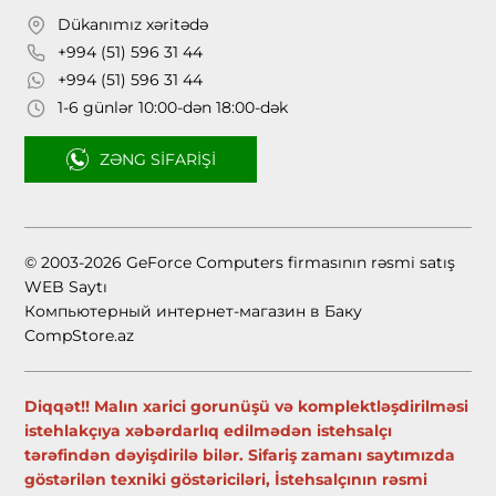
Dükanımız xəritədə
+994 (51) 596 31 44
+994 (51) 596 31 44
1-6 günlər 10:00-dən 18:00-dək
ZƏNG SIFARIŞI
© 2003-2026 GeForce Computers firmasının rəsmi satış
WEB Saytı
Компьютерный интернет-магазин в Баку
CompStore.az
Diqqət!! Malın xarici gorunüşü və komplektləşdirilməsi
istehlakçıya xəbərdarlıq edilmədən istehsalçı
tərəfindən dəyişdirilə bilər. Sifariş zamanı saytımızda
göstərilən texniki göstəriciləri, İstehsalçının rəsmi