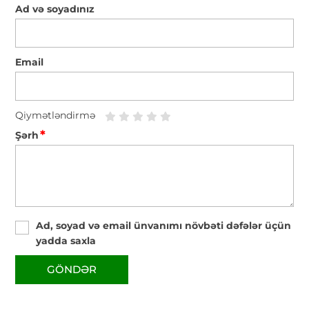
Ad və soyadınız
Email
Qiymətləndirmə
*
Şərh
Ad, soyad və email ünvanımı növbəti dəfələr üçün
yadda saxla
GÖNDƏR