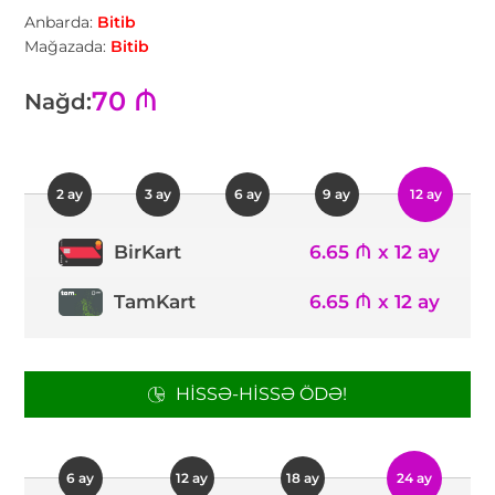
Anbarda:
Bitib
Mağazada:
Bitib
70 ₼
Nağd:
2 ay
3 ay
6 ay
9 ay
12 ay
6.65 ₼ x 12 ay
BirKart
TamKart
6.65 ₼ x 12 ay
HISSƏ-HISSƏ ÖDƏ!
6 ay
12 ay
18 ay
24 ay