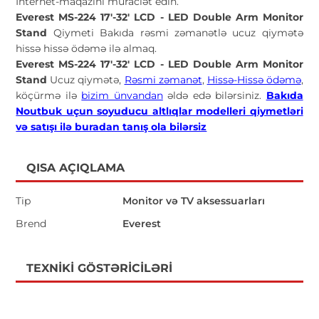
İnternet-maqazini müraciət edin.
Everest MS-224 17'-32' LCD - LED Double Arm Monitor
Stand
Qiymeti Bakıda rəsmi zəmanətlə ucuz qiymətə
hissə hissə ödəmə ilə almaq.
Everest MS-224 17'-32' LCD - LED Double Arm Monitor
Stand
Ucuz qiymətə,
Rəsmi zəmanət
,
Hissə-Hissə ödəmə
,
köçürmə ilə
bizim ünvandan
əldə edə bilərsiniz.
Bakıda
Noutbuk uçun soyuducu altlıqlar modelleri qiymetləri
və satışı ilə buradan tanış ola bilərsiz
QISA AÇIQLAMA
Tip
Monitor və TV aksessuarları
Brend
Everest
TEXNIKI GÖSTƏRICILƏRI