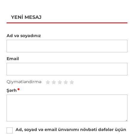
YENI MESAJ
Ad və soyadınız
Email
Qiymətləndirmə
*
Şərh
Ad, soyad və email ünvanımı növbəti dəfələr üçün