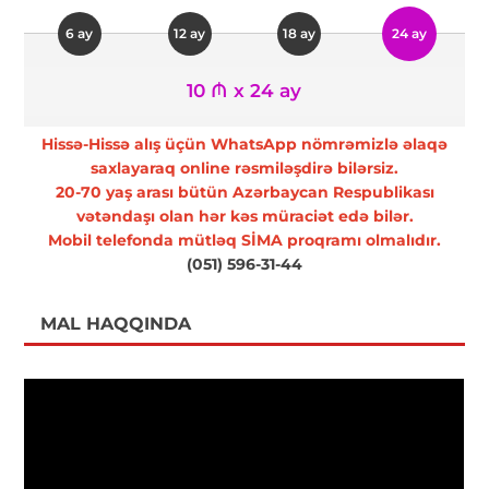
6 ay
12 ay
18 ay
24 ay
10 ₼ x 24 ay
Hissə-Hissə alış üçün WhatsApp nömrəmizlə əlaqə
saxlayaraq online rəsmiləşdirə bilərsiz.
20-70 yaş arası bütün Azərbaycan Respublikası
vətəndaşı olan hər kəs müraciət edə bilər.
Mobil telefonda mütləq SİMA proqramı olmalıdır.
(051) 596-31-44
MAL HAQQINDA