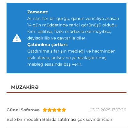
Zəmanət:
Alınan hər bir qurğu, qanun vericiliyə əsasən
14 gün müddətində xarici görünüşü olduğu
kimi qalıbsa, fiziki müdaxilə edilməyibsə,
dəyişdirilib və qaytarıla bilər.
Çatdırılma şərtləri:
Çatdırılma sifarişin məbləği və həcmindən
asılı olaraq, pulsuz və ya razılaşdırılmış
məbləğ əsasında baş verir.
MÜZAKIRƏ
Günel Səfərova
05.01.2025 13:13:26
Belə bir modelin Bakıda satılması çox sevindiricidir.