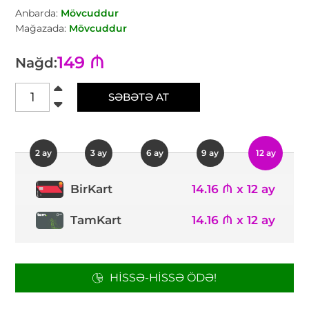
Anbarda:
Mövcuddur
Mağazada:
Mövcuddur
149 ₼
Nağd:
SƏBƏTƏ AT
2 ay
3 ay
6 ay
9 ay
12 ay
14.16 ₼ x 12 ay
BirKart
TamKart
14.16 ₼ x 12 ay
HISSƏ-HISSƏ ÖDƏ!