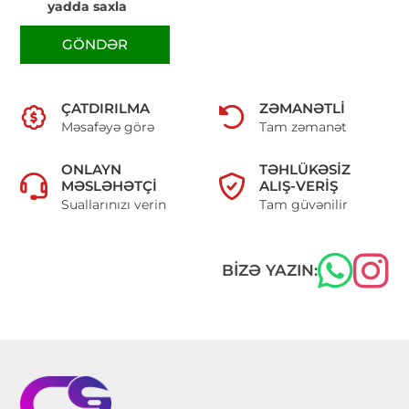
yadda saxla
GÖNDƏR
ÇATDIRILMA
ZƏMANƏTLI
Məsafəyə görə
Tam zəmanət
ONLAYN
TƏHLÜKƏSIZ
MƏSLƏHƏTÇI
ALIŞ-VERIŞ
Suallarınızı verin
Tam güvənilir
BIZƏ YAZIN: