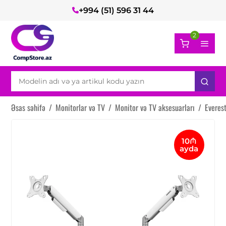
+994 (51) 596 31 44
2
Əsas səhifə
/
Monitorlar və TV
/
Monitor və TV aksesuarları
/
Everes
10₼
ayda