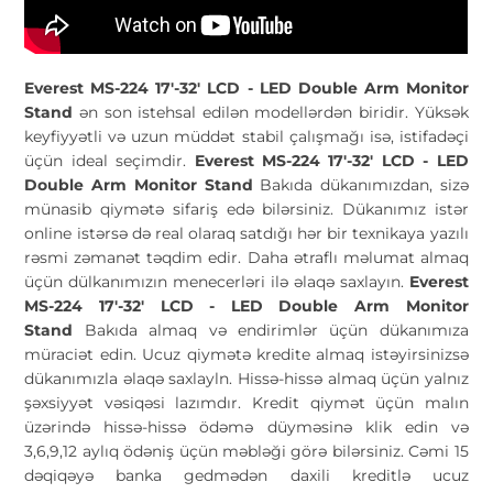
Everest MS-224 17'-32' LCD - LED Double Arm Monitor
Stand
ən son istehsal edilən modellərdən biridir. Yüksək
keyfiyyətli və uzun müddət stabil çalışmağı isə, istifadəçi
üçün ideal seçimdir.
Everest MS-224 17'-32' LCD - LED
Double Arm Monitor Stand
Bakıda dükanımızdan, sizə
münasib qiymətə sifariş edə bilərsiniz. Dükanımız istər
online istərsə də real olaraq satdığı hər bir texnikaya yazılı
rəsmi zəmanət təqdim edir. Daha ətraflı məlumat almaq
üçün dülkanımızın menecerləri ilə əlaqə saxlayın.
Everest
MS-224 17'-32' LCD - LED Double Arm Monitor
Stand
Bakıda almaq və endirimlər üçün dükanımıza
müraciət edin. Ucuz qiymətə kredite almaq istəyirsinizsə
dükanımızla əlaqə saxlayln. Hissə-hissə almaq üçün yalnız
şəxsiyyət vəsiqəsi lazımdır. Kredit qiymət üçün malın
üzərində hissə-hissə ödəmə düyməsinə klik edin və
3,6,9,12 aylıq ödəniş üçün məbləği görə bilərsiniz. Cəmi 15
dəqiqəyə banka gedmədən daxili kreditlə ucuz