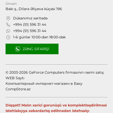
Ünvan:
Bakı ş., Dilarə Əliyeva küçəsi 196
Dükanımız xəritədə
+994 (51) 596 31 44
+994 (51) 596 31 44
1-6 günlər 10:00-dən 18:00-dək
ZƏNG SIFARIŞI
© 2003-2026 GeForce Computers firmasının rəsmi satış
WEB Saytı
Компьютерный интернет-магазин в Баку
CompStore.az
Diqqət!! Malın xarici gorunüşü və komplektləşdirilməsi
istehlakçıya xəbərdarlıq edilmədən istehsalçı