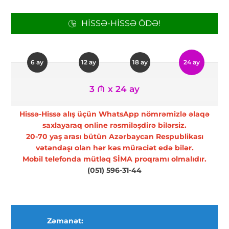
HISSƏ-HISSƏ ÖDƏ!
6 ay
12 ay
18 ay
24 ay
3 ₼ x 24 ay
Hissə-Hissə alış üçün WhatsApp nömrəmizlə əlaqə
saxlayaraq online rəsmiləşdirə bilərsiz.
20-70 yaş arası bütün Azərbaycan Respublikası
vətəndaşı olan hər kəs müraciət edə bilər.
Mobil telefonda mütləq SİMA proqramı olmalıdır.
(051) 596-31-44
Zəmanət: