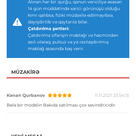
Alınan hər bir qurğu, qanun vericiliyə əsasən
14 gün müddətində xarici görünüşü olduğu
kimi qalıbsa, fiziki müdaxilə edilməyibsə,
dəyişdirilib və qaytarıla bilər.
Çatdırılma şərtləri:
Çatdırılma sifarişin məbləği və həcmindən
asılı olaraq, pulsuz və ya razılaşdırılmış
məbləğ əsasında baş verir.
MÜZAKIRƏ
Kənan Qurbanov
11.11.2021 23:54:15
Belə bir modelin Bakıda satılması çox sevindiricidir.