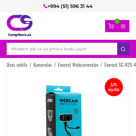
+994 (51) 596 31 44
2
Əsas səhifə
/
Kameralar
/
Everest Webcameralar
/
Everest SC-825
3₼
ayda