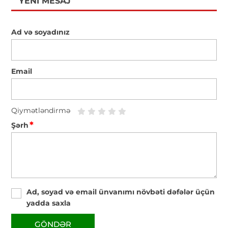
YENI MESAJ
Ad və soyadınız
Email
Qiymətləndirmə
*
Şərh
Ad, soyad və email ünvanımı növbəti dəfələr üçün
yadda saxla
GÖNDƏR