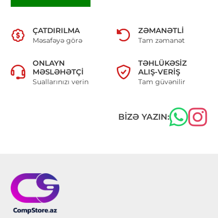
ÇATDIRILMA
ZƏMANƏTLI
Məsafəyə görə
Tam zəmanət
ONLAYN
TƏHLÜKƏSIZ
MƏSLƏHƏTÇI
ALIŞ-VERIŞ
Suallarınızı verin
Tam güvənilir
BIZƏ YAZIN: