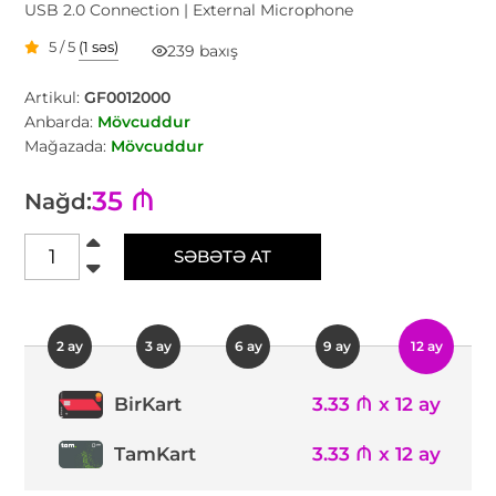
USB 2.0 Connection | External Microphone
5 / 5
(1 səs)
239 baxış
Artikul:
GF0012000
Anbarda:
Mövcuddur
Mağazada:
Mövcuddur
35 ₼
Nağd:
SƏBƏTƏ AT
2 ay
3 ay
6 ay
9 ay
12 ay
3.33 ₼ x 12 ay
BirKart
TamKart
3.33 ₼ x 12 ay