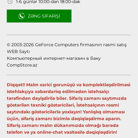
1-6 günlər 10:00-dən 18:00-dək
ZƏNG SIFARIŞI
© 2003-2026 GeForce Computers firmasının rəsmi satış
WEB Saytı
Компьютерный интернет-магазин в Баку
CompStore.az
Diqqət!! Malın xarici gorunüşü və komplektləşdirilməsi
istehlakçıya xəbərdarlıq edilmədən istehsalçı
tərəfindən dəyişdirilə bilər. Sifariş zamanı saytımızda
göstərilən texniki göstəriciləri, İstehsalçının rəsmi
saytındakı göstəricilərlə yoxlayın! Yanlışlıq olmaması
üçün, sifariş zamanı bizimlə dəqiqləşdirmə aparın.
Sifariş zamanı malın dükanımızda olmağı barədə
telefon və ya online-chat vasitəsilə dəqiqləşdirin!