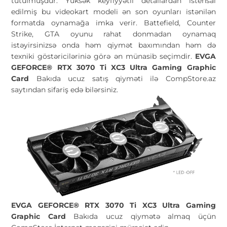
tutulmuşdur. Yüksək keyfiyyətli detallardan istehsal
edilmiş bu videokart modeli ən son oyunları istənilən
formatda oynamağa imka verir. Battefield, Counter
Strike, GTA oyunu rahat donmadan oynamaq
istəyirsinizsə onda həm qiymət baxımından həm də
texniki göstəriciləriniə görə ən münasib seçimdir.
EVGA
GEFORCE® RTX 3070 Ti XC3 Ultra Gaming Graphic
Card
Bakıda ucuz satış qiyməti ilə CompStore.az
saytından sifariş edə bilərsiniz.
EVGA GEFORCE® RTX 3070 Ti XC3 Ultra Gaming
Graphic Card
Bakıda ucuz qiymətə almaq üçün