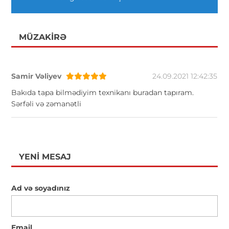
MÜZAKIRƏ
Samir Vəliyev
24.09.2021 12:42:35
Bakıda tapa bilmədiyim texnikanı buradan tapıram.
Sərfəli və zəmanətli
YENI MESAJ
Ad və soyadınız
Email