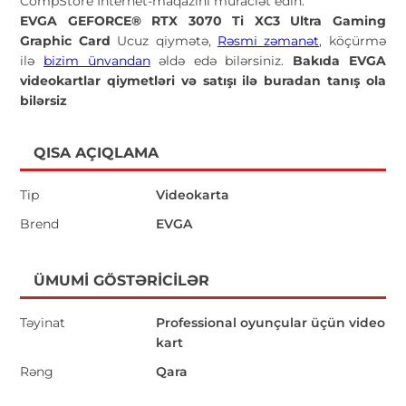
CompStore İnternet-maqazini müraciət edin.
EVGA GEFORCE® RTX 3070 Ti XC3 Ultra Gaming
Graphic Card
Ucuz qiymətə,
Rəsmi zəmanət
, köçürmə
ilə
bizim ünvandan
əldə edə bilərsiniz.
Bakıda EVGA
videokartlar qiymetləri və satışı ilə buradan tanış ola
bilərsiz
QISA AÇIQLAMA
Tip
Videokarta
Brend
EVGA
ÜMUMI GÖSTƏRICILƏR
Təyinat
Professional oyunçular üçün video
kart
Rəng
Qara