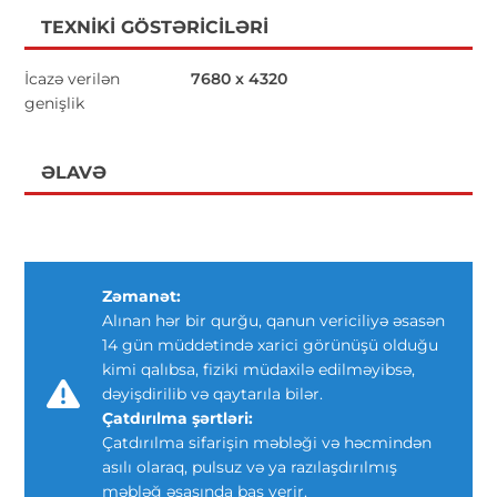
TEXNIKI GÖSTƏRICILƏRI
İcazə verilən
7680 x 4320
genişlik
ƏLAVƏ
Zəmanət:
Alınan hər bir qurğu, qanun vericiliyə əsasən
14 gün müddətində xarici görünüşü olduğu
kimi qalıbsa, fiziki müdaxilə edilməyibsə,
dəyişdirilib və qaytarıla bilər.
Çatdırılma şərtləri:
Çatdırılma sifarişin məbləği və həcmindən
asılı olaraq, pulsuz və ya razılaşdırılmış
məbləğ əsasında baş verir.