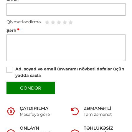
Qiymətləndirmə
*
Şərh
Ad, soyad və email ünvanımı növbəti dəfələr üçün
yadda saxla
GÖNDƏR
ÇATDIRILMA
ZƏMANƏTLI
Məsafəyə görə
Tam zəmanət
ONLAYN
TƏHLÜKƏSIZ