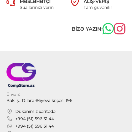
MƏSLƏHƏTÇI
ALIŞ-VERIŞ
Suallarınızı verin
Tam güvənilir
BIZƏ YAZIN:
Ünvan:
Bakı ş., Dilarə Əliyeva küçəsi 196
Dükanımız xəritədə
+994 (51) 596 31 44
+994 (51) 596 31 44