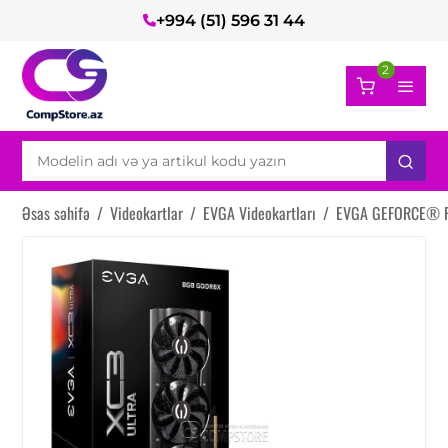
+994 (51) 596 31 44
2
Əsas səhifə
/
Videokartlar
/
EVGA Videokartları
/
EVGA GEFORCE® RT