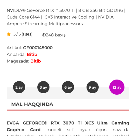
NVIDIA® GeForce RTX™ 3070 Ti | 8 GB 256 Bit GDDR6 |
Cuda Core 6144 | ICX3 Interactive Cooling | NVIDIA
Ampere Streaming Multiprocessors
5 / 5
(1 səs)
248 baxış
Artikul:
GF000145000
Anbarda:
Bitib
Mağazada:
Bitib
2 ay
3 ay
6 ay
9 ay
12 ay
MAL HAQQINDA
EVGA GEFORCE® RTX 3070 Ti XC3 Ultra Gaming
Graphic Card
modeli sırf oyun üçün nəzərdə