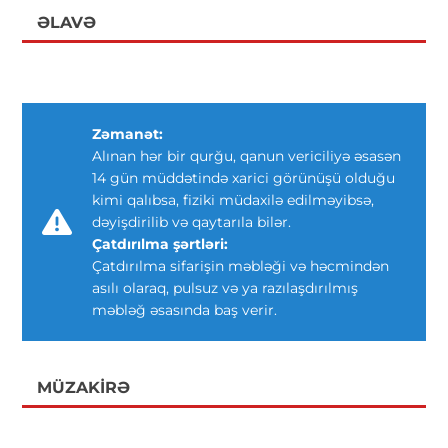
ƏLAVƏ
Zəmanət:
Alınan hər bir qurğu, qanun vericiliyə əsasən
14 gün müddətində xarici görünüşü olduğu
kimi qalıbsa, fiziki müdaxilə edilməyibsə,
dəyişdirilib və qaytarıla bilər.
Çatdırılma şərtləri:
Çatdırılma sifarişin məbləği və həcmindən
asılı olaraq, pulsuz və ya razılaşdırılmış
məbləğ əsasında baş verir.
MÜZAKIRƏ