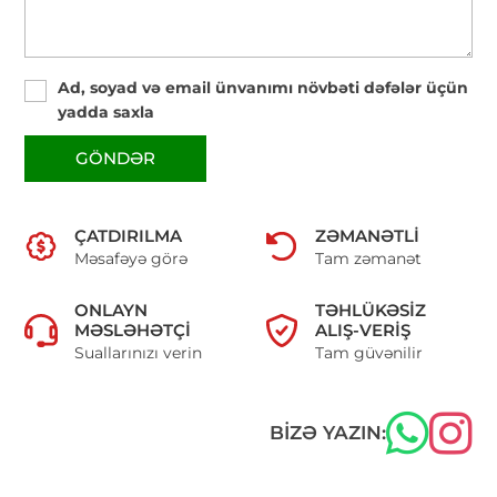
Ad, soyad və email ünvanımı növbəti dəfələr üçün
yadda saxla
GÖNDƏR
ÇATDIRILMA
ZƏMANƏTLI
Məsafəyə görə
Tam zəmanət
ONLAYN
TƏHLÜKƏSIZ
MƏSLƏHƏTÇI
ALIŞ-VERIŞ
Suallarınızı verin
Tam güvənilir
BIZƏ YAZIN: