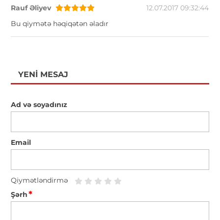
Rauf Əliyev
12.07.2017 09:32:44
Bu qiymətə həqiqətən əladır
YENI MESAJ
Ad və soyadınız
Email
Qiymətləndirmə
*
Şərh