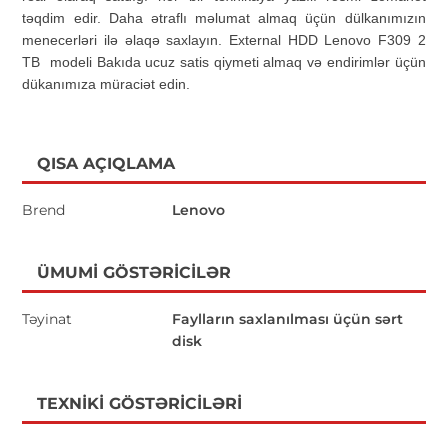
təqdim edir. Daha ətraflı məlumat almaq üçün dülkanımızın
menecerləri ilə əlaqə saxlayın.
External HDD Lenovo F309 2
TB modeli Bakıda ucuz satis qiymeti almaq və endirimlər üçün
dükanımıza müraciət edin.
QISA AÇIQLAMA
Brend
Lenovo
ÜMUMI GÖSTƏRICILƏR
Təyinat
Faylların saxlanılması üçün sərt
disk
TEXNIKI GÖSTƏRICILƏRI