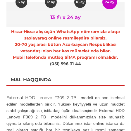
6 ay
12 ay
18 ay
24 ay
13 ₼ x 24 ay
Hissə-Hissə alış üçün WhatsApp nömrəmizlə əlaqə
saxlayaraq online rəsmiləşdirə bilərsiz.
20-70 yaş arası bütün Azərbaycan Respublikası
vətəndaşı olan hər kəs müraciət edə bilər.
Mobil telefonda mütləq SİMA proqramı olmalıdır.
(051) 596-31-44
MAL HAQQINDA
External HDD Lenovo F309 2 TB
modeli ən son istehsal
edilən modellərdən biridir. Yüksək keyfiyyətli və uzun müddət
stabil çalışmağı isə, istifadəçi üçün ideal seçimdir.
External HDD
Lenovo F309 2 TB modelini dükanımızdan sizə münasib
qiymətə sifariş edə bilərsiniz. Dükanımız istər online istərsə də
real olaraq satdığı hər bir texnikaya yazılı rəsmi zəmanət