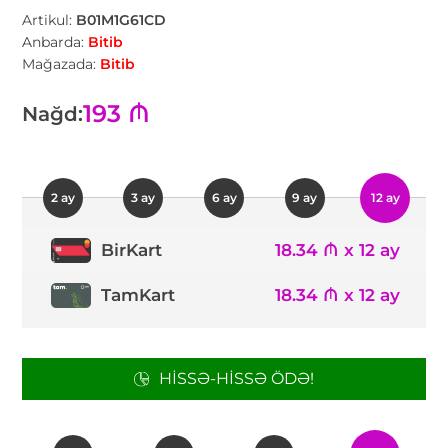
Artikul:
B01M1G61CD
Anbarda:
Bitib
Mağazada:
Bitib
193 ₼
Nağd:
2 ay
3 ay
6 ay
9 ay
12 ay
18.34 ₼ x 12 ay
BirKart
TamKart
18.34 ₼ x 12 ay
HISSƏ-HISSƏ ÖDƏ!