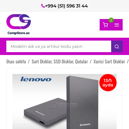
+994 (51) 596 31 44
2
Əsas səhifə
/
Sərt Disklər, SSD Disklər, Qutular
/
Xarici Sərt Disklər
/
13₼
ayda