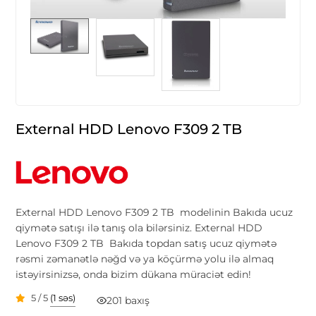
External HDD Lenovo F309 2 TB
External HDD Lenovo F309 2 TB modelinin Bakıda ucuz
qiymətə satışı ilə tanış ola bilərsiniz. External HDD
Lenovo F309 2 TB Bakıda topdan satış ucuz qiymətə
rəsmi zəmanətlə nəğd və ya köçürmə yolu ilə almaq
istəyirsinizsə, onda bizim dükana müraciət edin!
5 / 5
(1 səs)
201 baxış