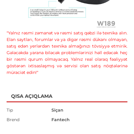
"Yalnız rəsmi zəmanət və rəsmi satış qəbzi ilə texnika alın.
Elan saytları, forumlar və ya digər rəsmi dükanı olmayan,
satış edən yerlərdən texnika almağınızı tövsiyyə etmirik.
Gələcəkdə yarana biləcək problemlərinizi həll edəcək heç
bir rəsmi qurum olmayacaq. Yalnız real olaraq fəaliyyət
göstərən ixtisaslaşmış və servisi olan satış nöqtələrinə
müraciət edin!"
QISA AÇIQLAMA
Tip
Siçan
Brend
Fantech