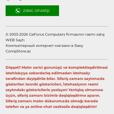
ZƏNG SIFARIŞI
© 2003-2026 GeForce Computers firmasının rəsmi satış
WEB Saytı
Компьютерный интернет-магазин в Баку
CompStore.az
Diqqət!! Malın xarici gorunüşü və komplektləşdirilməsi
istehlakçıya xəbərdarlıq edilmədən istehsalçı
tərəfindən dəyişdirilə bilər. Sifariş zamanı saytımızda
göstərilən texniki göstəriciləri, İstehsalçının rəsmi
saytındakı göstəricilərlə yoxlayın! Yanlışlıq olmaması
üçün, sifariş zamanı bizimlə dəqiqləşdirmə aparın.
Sifariş zamanı malın dükanımızda olmağı barədə
telefon və ya online-chat vasitəsilə dəqiqləşdirin!