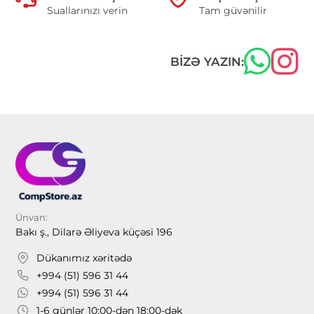
Suallarınızı verin
Tam güvənilir
BIZƏ YAZIN:
Ünvan:
Bakı ş., Dilarə Əliyeva küçəsi 196
Dükanımız xəritədə
+994 (51) 596 31 44
+994 (51) 596 31 44
1-6 günlər 10:00-dən 18:00-dək