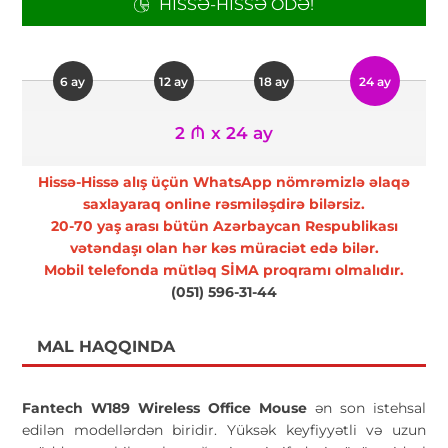
HISSƏ-HISSƏ ÖDƏ!
6 ay
12 ay
18 ay
24 ay
2 ₼ x 24 ay
Hissə-Hissə alış üçün WhatsApp nömrəmizlə əlaqə
saxlayaraq online rəsmiləşdirə bilərsiz.
20-70 yaş arası bütün Azərbaycan Respublikası
vətəndaşı olan hər kəs müraciət edə bilər.
Mobil telefonda mütləq SİMA proqramı olmalıdır.
(051) 596-31-44
MAL HAQQINDA
Fantech W189 Wireless Office Mouse
ən son istehsal
edilən modellərdən biridir. Yüksək keyfiyyətli və uzun