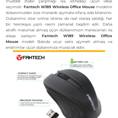
müddət stabil çalışmağı isə, istifadəçi üçün ideal
seçimdir.
Fantech W189 Wireless Office Mouse
modelini
dükanımızdan sizə münasib qiymətə sifariş edə bilərsiniz.
Dükanımız istər online istərsə də real olaraq satdığı hər
bir texnikaya yazılı rəsmi zəmanət təqdim edir. Daha
ətraflı məlumat almaq üçün dülkanımızın menecerləri ilə
əlaqə saxlayın.
Fantech W189 Wireless Office
Mouse
modeli Bakıda ucuz satis qiymeti almaq və
endirimlər üçün dükanımıza müraciət edin.