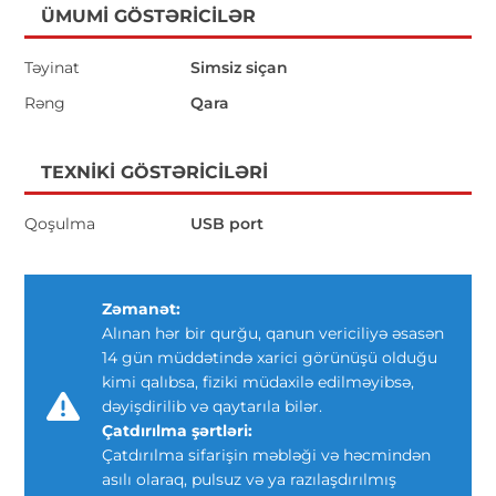
ÜMUMI GÖSTƏRICILƏR
Təyinat
Simsiz siçan
Rəng
Qara
TEXNIKI GÖSTƏRICILƏRI
Qoşulma
USB port
Zəmanət:
Alınan hər bir qurğu, qanun vericiliyə əsasən
14 gün müddətində xarici görünüşü olduğu
kimi qalıbsa, fiziki müdaxilə edilməyibsə,
dəyişdirilib və qaytarıla bilər.
Çatdırılma şərtləri:
Çatdırılma sifarişin məbləği və həcmindən
asılı olaraq, pulsuz və ya razılaşdırılmış