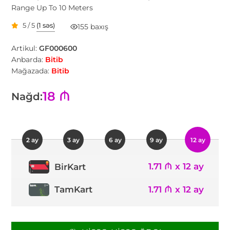
Range Up To 10 Meters
5 / 5
(1 səs)
155 baxış
Artikul:
GF000600
Anbarda:
Bitib
Mağazada:
Bitib
18 ₼
Nağd:
2 ay
3 ay
6 ay
9 ay
12 ay
1.71 ₼ x 12 ay
BirKart
TamKart
1.71 ₼ x 12 ay