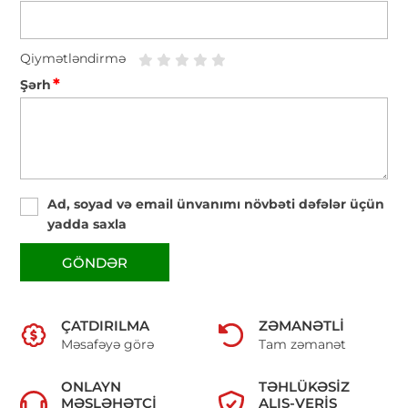
Qiymətləndirmə
*
Şərh
Ad, soyad və email ünvanımı növbəti dəfələr üçün
yadda saxla
GÖNDƏR
ÇATDIRILMA
ZƏMANƏTLI
Məsafəyə görə
Tam zəmanət
ONLAYN
TƏHLÜKƏSIZ
MƏSLƏHƏTÇI
ALIŞ-VERIŞ