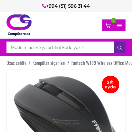
+994 (51) 596 31 44
2
Əsas səhifə
/
Kompüter siçanları
/
Fantech W189 Wireless Office Mo
2₼
ayda