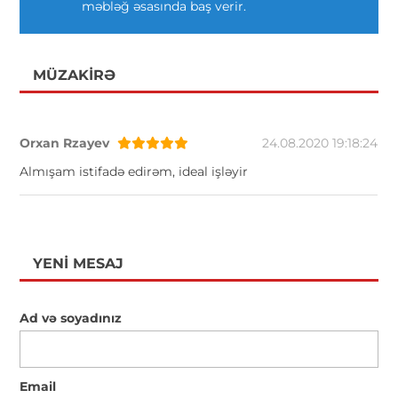
məbləğ əsasında baş verir.
MÜZAKIRƏ
Orxan Rzayev
24.08.2020 19:18:24
Almışam istifadə edirəm, ideal işləyir
YENI MESAJ
Ad və soyadınız
Email