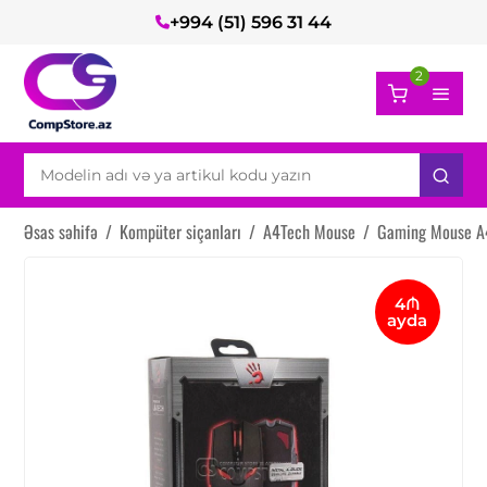
+994 (51) 596 31 44
2
Əsas səhifə
/
Kompüter siçanları
/
A4Tech Mouse
/
Gaming Mouse A4
4₼
ayda