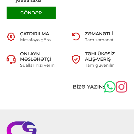
yadda saxla
GÖNDƏR
ÇATDIRILMA
ZƏMANƏTLI
Məsafəyə görə
Tam zəmanət
ONLAYN
TƏHLÜKƏSIZ
MƏSLƏHƏTÇI
ALIŞ-VERIŞ
Suallarınızı verin
Tam güvənilir
BIZƏ YAZIN: