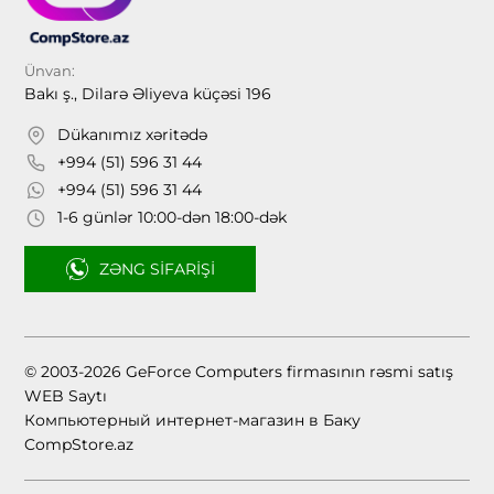
Ünvan:
Bakı ş., Dilarə Əliyeva küçəsi 196
Dükanımız xəritədə
+994 (51) 596 31 44
+994 (51) 596 31 44
1-6 günlər 10:00-dən 18:00-dək
ZƏNG SIFARIŞI
© 2003-2026 GeForce Computers firmasının rəsmi satış
WEB Saytı
Компьютерный интернет-магазин в Баку
CompStore.az