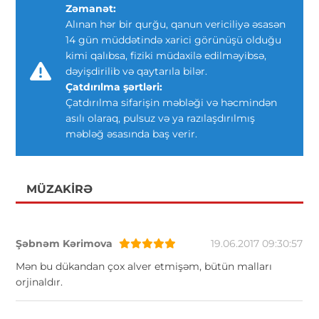
Zəmanət:
Alınan hər bir qurğu, qanun vericiliyə əsasən
14 gün müddətində xarici görünüşü olduğu
kimi qalıbsa, fiziki müdaxilə edilməyibsə,
dəyişdirilib və qaytarıla bilər.
Çatdırılma şərtləri:
Çatdırılma sifarişin məbləği və həcmindən
asılı olaraq, pulsuz və ya razılaşdırılmış
məbləğ əsasında baş verir.
MÜZAKIRƏ
Şəbnəm Kərimova
19.06.2017 09:30:57
Mən bu dükandan çox alver etmişəm, bütün malları
orjinaldır.