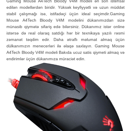
Gaming Mouse A4Tech Bloody V4M modeli ən son istehsal
edilən modellərdən biridir. Yüksək keyfiyyətli və uzun müddət
stabil çalışmağı isə, istifadəçi üçün ideal seçimdir.Gaming
Mouse A4Tech Bloody V4M modelini dükanımızdan sizə
münasib qiymətə sifariş edə bilərsiniz. Dükanımız istər online
istərsə də real olaraq satdığı hər bir texnikaya yazılı rəsmi
zəmanət təqdim edir. Daha ətraflı məlumat almaq üçün
dülkanımızın menecerləri ilə əlaqə saxlayın. Gaming Mouse
A4Tech Bloody V4M modeli Bakıda ucuz satis qiymeti almaq və
endirimlər üçün dükanımıza müraciət edin.