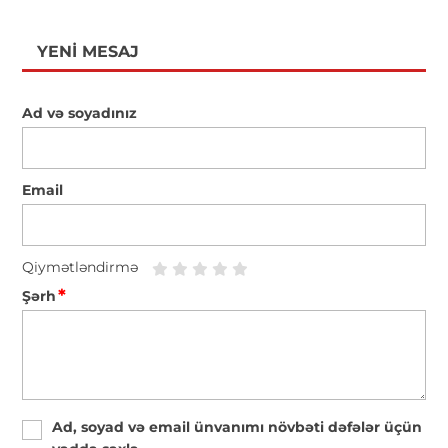
YENI MESAJ
Ad və soyadınız
Email
Qiymətləndirmə
*
Şərh
Ad, soyad və email ünvanımı növbəti dəfələr üçün