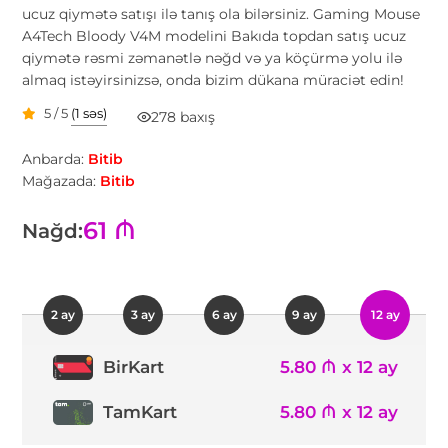
ucuz qiymətə satışı ilə tanış ola bilərsiniz. Gaming Mouse
A4Tech Bloody V4M modelini Bakıda topdan satış ucuz
qiymətə rəsmi zəmanətlə nəğd və ya köçürmə yolu ilə
almaq istəyirsinizsə, onda bizim dükana müraciət edin!
5 / 5
(1 səs)
278 baxış
Anbarda:
Bitib
Mağazada:
Bitib
61 ₼
Nağd:
2 ay
3 ay
6 ay
9 ay
12 ay
5.80 ₼ x 12 ay
BirKart
TamKart
5.80 ₼ x 12 ay