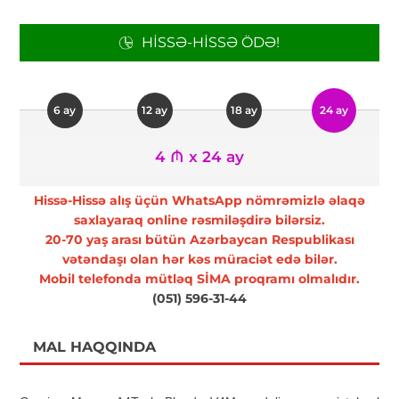
HISSƏ-HISSƏ ÖDƏ!
6 ay
12 ay
18 ay
24 ay
4 ₼ x 24 ay
Hissə-Hissə alış üçün WhatsApp nömrəmizlə əlaqə
saxlayaraq online rəsmiləşdirə bilərsiz.
20-70 yaş arası bütün Azərbaycan Respublikası
vətəndaşı olan hər kəs müraciət edə bilər.
Mobil telefonda mütləq SİMA proqramı olmalıdır.
(051) 596-31-44
MAL HAQQINDA