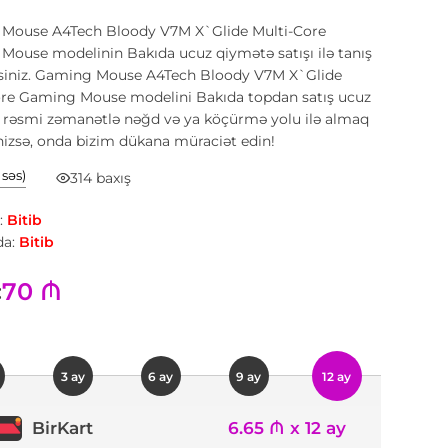
Mouse A4Tech Bloody V7M X`Glide Multi-Core
ouse modelinin Bakıda ucuz qiymətə satışı ilə tanış
ərsiniz. Gaming Mouse A4Tech Bloody V7M X`Glide
ore Gaming Mouse modelini Bakıda topdan satış ucuz
 rəsmi zəmanətlə nəğd və ya köçürmə yolu ilə almaq
inizsə, onda bizim dükana müraciət edin!
1 səs)
314 baxış
:
Bitib
a:
Bitib
70 ₼
:
3 ay
6 ay
9 ay
12 ay
6.65 ₼ x 12 ay
BirKart