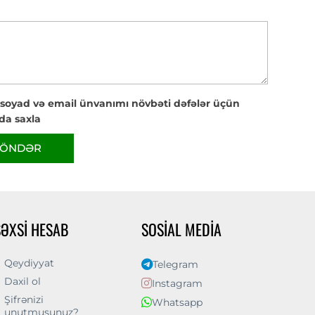
 soyad və email ünvanımı növbəti dəfələr üçün
da saxla
ÖNDƏR
ŞƏXSI HESAB
SOSIAL MEDIA
Qeydiyyat
Telegram
Daxil ol
Instagram
Şifrənizi
Whatsapp
unutmusunuz?