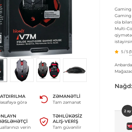
Gaming 
Gaming M
ola bil
Multi-C
qiymətə
istəyirs
5 / 5
(
Anbarda
Mağazad
Nağd
ATDIRILMA
ZƏMANƏTLI
əsafəyə görə
Tam zəmanət
2 ay
ONLAYN
TƏHLÜKƏSIZ
ƏSLƏHƏTÇI
ALIŞ-VERIŞ
uallarınızı verin
Tam güvənilir