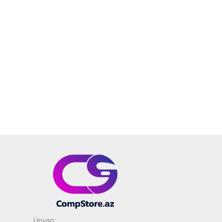
Ünvan: