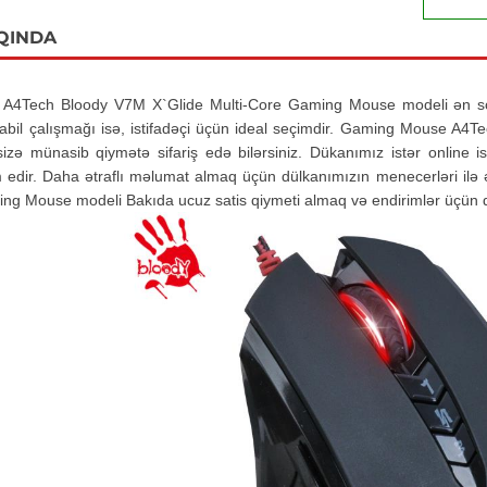
QINDA
4Tech Bloody V7M X`Glide Multi-Core Gaming Mouse modeli ən son is
abil çalışmağı isə, istifadəçi üçün ideal seçimdir. Gaming Mouse A
zə münasib qiymətə sifariş edə bilərsiniz. Dükanımız istər online is
 edir. Daha ətraflı məlumat almaq üçün dülkanımızın menecerləri il
ng Mouse modeli Bakıda ucuz satis qiymeti almaq və endirimlər üçün 