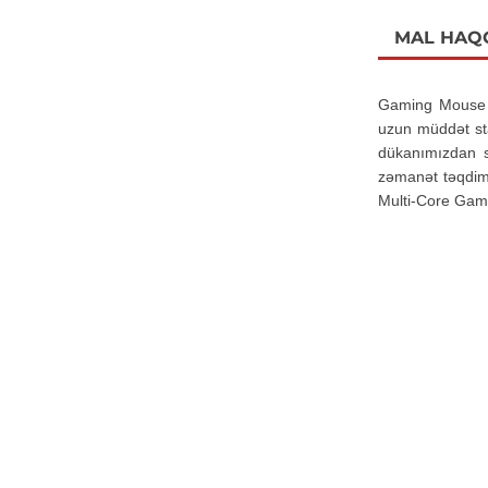
MAL HAQ
Gaming Mouse A
uzun müddət st
dükanımızdan si
zəmanət təqdim
Multi-Core Gami