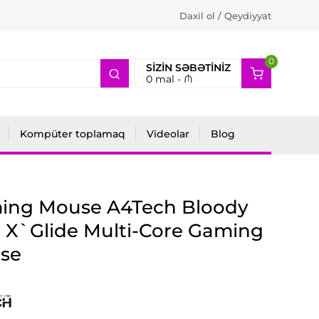
Daxil ol / Qeydiyyat
0
2
SIZIN SƏBƏTINIZ
0
mal -
₼
Kompüter toplamaq
Videolar
Blog
ing Mouse A4Tech Bloody
 X`Glide Multi-Core Gaming
se