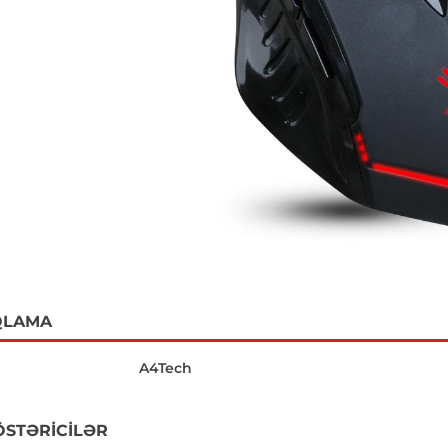
QLAMA
A4Tech
ÖSTƏRICILƏR