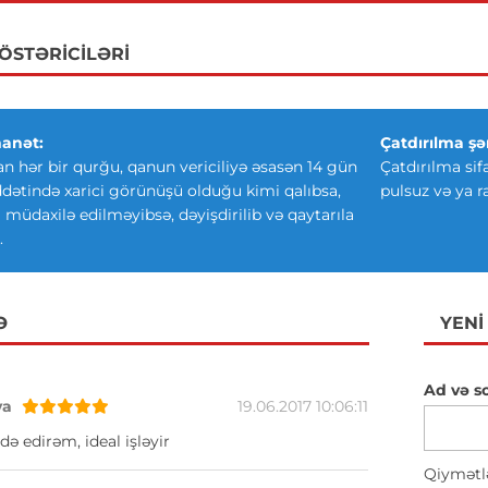
GÖSTƏRICILƏRI
anət:
Çatdırılma şər
an hər bir qurğu, qanun vericiliyə əsasən 14 gün
Çatdırılma sif
ətində xarici görünüşü olduğu kimi qalıbsa,
pulsuz və ya r
ki müdaxilə edilməyibsə, dəyişdirilib və qaytarıla
.
Ə
YENI
Ad və s
va
19.06.2017 10:06:11
də edirəm, ideal işləyir
Qiymətl