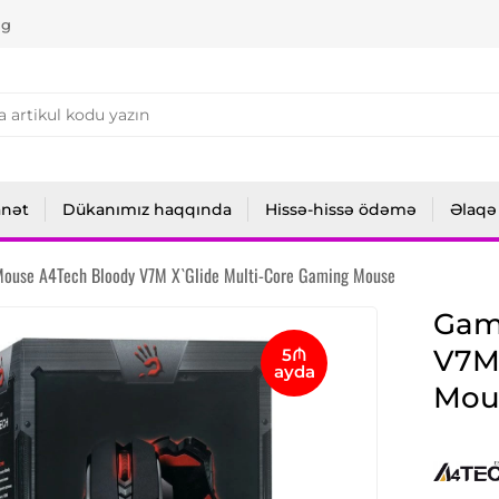
ng
anət
Dükanımız haqqında
Hissə-hissə ödəmə
Əlaqə
ouse A4Tech Bloody V7M X`Glide Multi-Core Gaming Mouse
Gam
V7M
5₼
ayda
Mou