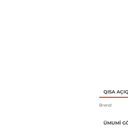
QISA AÇI
Brend
ÜMUMI G