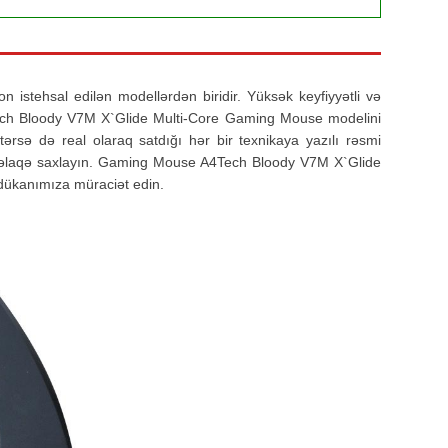
tehsal edilən modellərdən biridir. Yüksək keyfiyyətli və
4Tech Bloody V7M X`Glide Multi-Core Gaming Mouse modelini
tərsə də real olaraq satdığı hər bir texnikaya yazılı rəsmi
ə əlaqə saxlayın. Gaming Mouse A4Tech Bloody V7M X`Glide
dükanımıza müraciət edin.