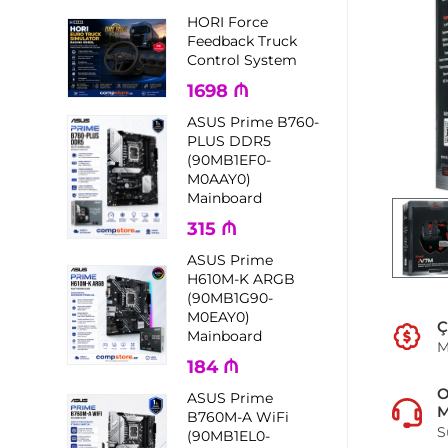
HORI Force
Feedback Truck
Control System
1698
₼
ASUS Prime B760-
PLUS DDR5
(90MB1EF0-
M0AAY0)
Mainboard
315
₼
ASUS Prime
H610M-K ARGB
(90MB1G90-
M0EAY0)
Ç
Mainboard
M
184
₼
ASUS Prime
M
B760M-A WiFi
S
(90MB1EL0-