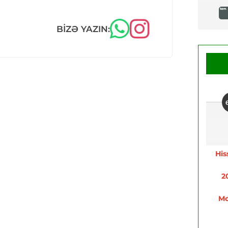
BIZƏ YAZIN:
His
2
Mo