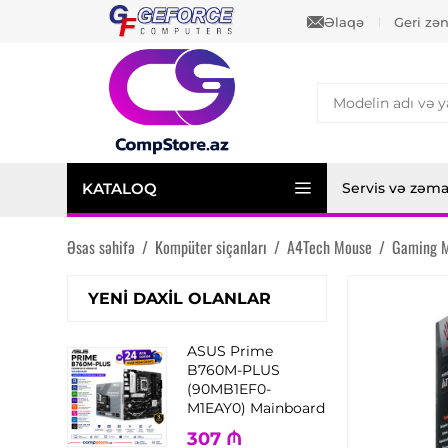
Əlaqə
Geri zə
KATALOQ
Servis və zəm
Əsas səhifə
/
Kompüter siçanları
/
A4Tech Mouse
/
Gaming M
YENI DAXIL OLANLAR
ASUS Prime
B760M-PLUS
(90MB1EF0-
M1EAY0) Mainboard
307
₼