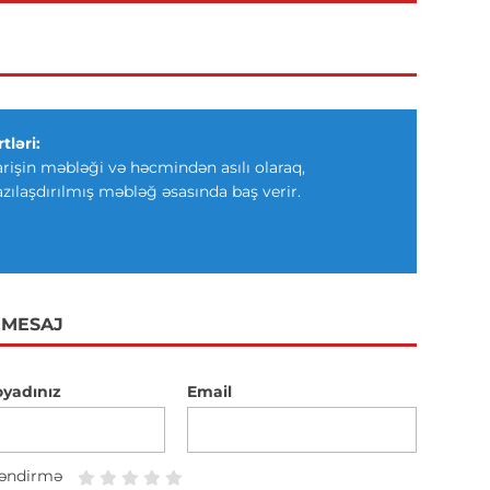
tləri:
arişin məbləği və həcmindən asılı olaraq,
azılaşdırılmış məbləğ əsasında baş verir.
 MESAJ
oyadınız
Email
əndirmə