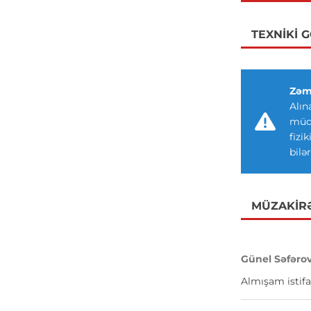
TEXNIKI 
Zəm
Alın
müdd
fizi
bilər
MÜZAKIR
Günel Səfəro
Almışam istifa