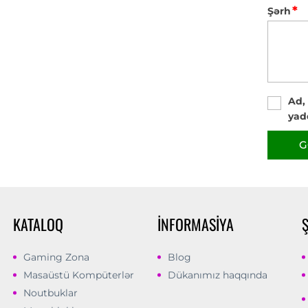
*
Şərh
Ad,
yad
G
KATALOQ
İNFORMASIYA
Gaming Zona
Blog
Masaüstü Kompüterlər
Dükanımız haqqında
Noutbuklar