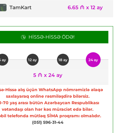
TamKart
6.65 ₼ x 12 ay
HISSƏ-HISSƏ ÖDƏ!
6 ay
12 ay
18 ay
24 ay
5 ₼ x 24 ay
sə-Hissə alış üçün WhatsApp nömrəmizlə əlaqə
saxlayaraq online rəsmiləşdirə bilərsiz.
0-70 yaş arası bütün Azərbaycan Respublikası
vətəndaşı olan hər kəs müraciət edə bilər.
bil telefonda mütləq SİMA proqramı olmalıdır.
(051) 596-31-44