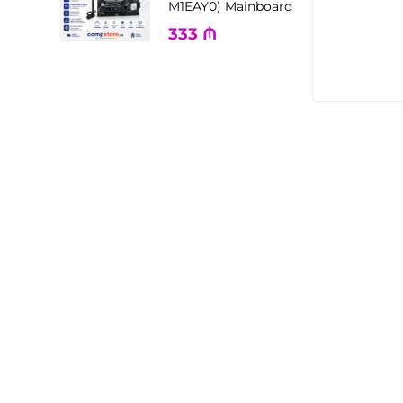
M1EAY0) Mainboard
333
₼