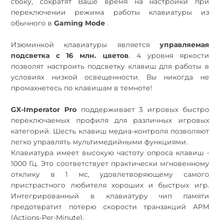
сбоку, сократят Ваше время на настройки при
переключении режима работы клавиатуры из
обычного в
Gaming Mode
.
Изюминкой клавиатуры является
управляемая
подсветка с 16 млн. цветов
. 4 уровня яркости
позволят настроить подсветку клавиш для работы в
условиях низкой освещенности. Вы никогда не
промахнетесь по клавишам в темноте!
GX-Imperator
Pro
поддерживает 3 игровых быстро
переключаемых профиля для различных игровых
категорий. Шесть клавиш медиа-контроля позволяют
легко управлять мультимедийными функциями.
Клавиатура имеет высокую частоту опроса клавиш -
1000 Гц. Это соответствует практически мгновенному
отклику в 1 мс, удовлетворяющему самого
пристрастного любителя хороших и быстрых игр.
Интегрированный в клавиатуру чип памяти
предотвратит потерю скорости транзакций APM
(Actions-Per-Minute).