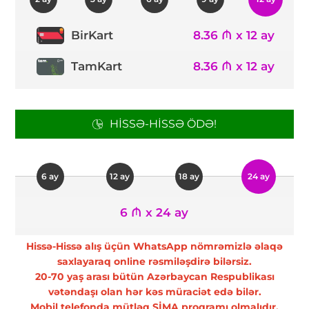
8.36 ₼ x 12 ay
BirKart
TamKart
8.36 ₼ x 12 ay
HISSƏ-HISSƏ ÖDƏ!
6 ay
12 ay
18 ay
24 ay
6 ₼ x 24 ay
Hissə-Hissə alış üçün WhatsApp nömrəmizlə əlaqə
saxlayaraq online rəsmiləşdirə bilərsiz.
20-70 yaş arası bütün Azərbaycan Respublikası
vətəndaşı olan hər kəs müraciət edə bilər.
Mobil telefonda mütləq SİMA proqramı olmalıdır.