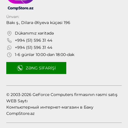
Ünvan:
Bakı ş., Dilarə Əliyeva küçəsi 196
Dükanımız xəritədə
+994 (51) 596 31 44
+994 (51) 596 31 44
1-6 günlər 10:00-dən 18:00-dək
ZƏNG SIFARIŞI
© 2003-2026 GeForce Computers firmasının rəsmi satış
WEB Saytı
Компьютерный интернет-магазин в Баку
CompStore.az