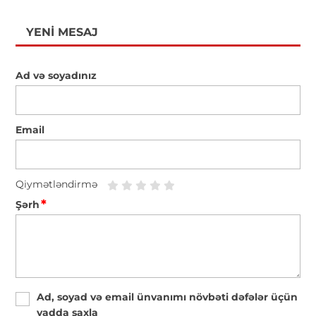
YENI MESAJ
Ad və soyadınız
Email
Qiymətləndirmə
*
Şərh
Ad, soyad və email ünvanımı növbəti dəfələr üçün
yadda saxla