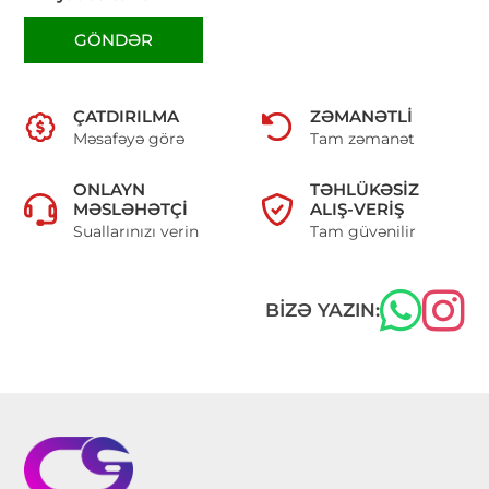
GÖNDƏR
ÇATDIRILMA
ZƏMANƏTLI
Məsafəyə görə
Tam zəmanət
ONLAYN
TƏHLÜKƏSIZ
MƏSLƏHƏTÇI
ALIŞ-VERIŞ
Suallarınızı verin
Tam güvənilir
BIZƏ YAZIN: