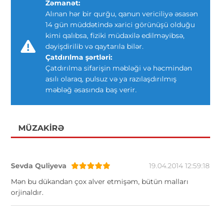
Zəmanət:
Alınan hər bir qurğu, qanun vericiliyə əsasən
14 gün müddətində xarici görünüşü olduğu
kimi qalıbsa, fiziki müdaxilə edilməyibsə,
dəyişdirilib və qaytarıla bilər.
Çatdırılma şərtləri:
Çatdırılma sifarişin məbləği və həcmindən
asılı olaraq, pulsuz və ya razılaşdırılmış
məbləğ əsasında baş verir.
MÜZAKIRƏ
Sevda Quliyeva
19.04.2014 12:59:18
Mən bu dükandan çox alver etmişəm, bütün malları
orjinaldır.