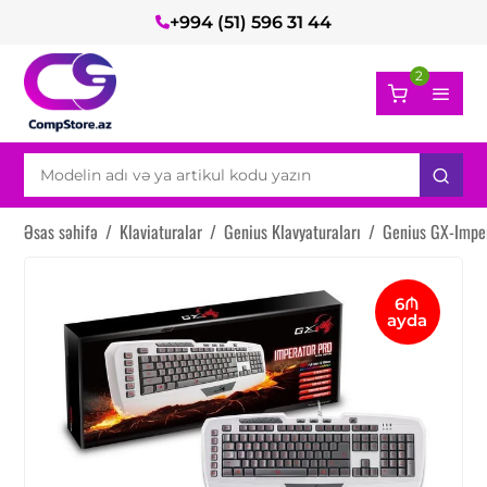
+994 (51) 596 31 44
2
Əsas səhifə
/
Klaviaturalar
/
Genius Klavyaturaları
/
Genius GX-Impe
6₼
ayda