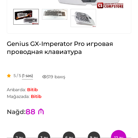
Genius GX-Imperator Pro игровая
проводная клавиатура
5 / 5
(1 səs)
319 baxış
Anbarda:
Bitib
Mağazada:
Bitib
88 ₼
Nağd:
2 ay
3 ay
6 ay
9 ay
12 ay