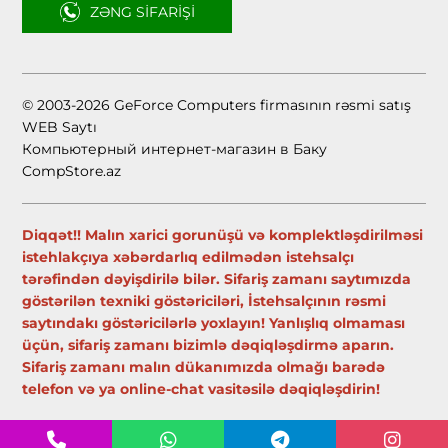
ZƏNG SIFARIŞI
© 2003-2026 GeForce Computers firmasının rəsmi satış
WEB Saytı
Компьютерный интернет-магазин в Баку
CompStore.az
Diqqət!! Malın xarici gorunüşü və komplektləşdirilməsi
istehlakçıya xəbərdarlıq edilmədən istehsalçı
tərəfindən dəyişdirilə bilər. Sifariş zamanı saytımızda
göstərilən texniki göstəriciləri, İstehsalçının rəsmi
saytındakı göstəricilərlə yoxlayın! Yanlışlıq olmaması
üçün, sifariş zamanı bizimlə dəqiqləşdirmə aparın.
Sifariş zamanı malın dükanımızda olmağı barədə
telefon və ya online-chat vasitəsilə dəqiqləşdirin!