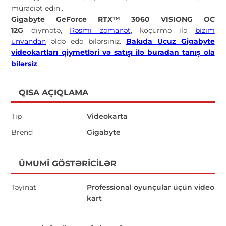
müraciət edin..
Gigabyte GeForce RTX™ 3060 VISIONG OC
12G
qiymətə,
Rəsmi zəmanət
, köçürmə ilə
bizim
ünvandan
əldə edə bilərsiniz.
Bakıda Ucuz Gigabyte
videokartları
qiymetləri və satışı ilə buradan tanış ola
bilərsiz
QISA AÇIQLAMA
Tip
Videokarta
Brend
Gigabyte
ÜMUMI GÖSTƏRICILƏR
Təyinat
Professional oyunçular üçün video
kart