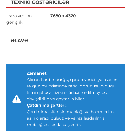
TEXNIKI GÖSTƏRICILƏRI
İcazə verilən
7680 x 4320
genişlik
ƏLAVƏ
Zəmanət:
Alınan hər bir qurğu, qanun vericiliyə əsasən
14 gün müddətində xarici görünüşü olduğu
kimi qalıbsa, fiziki müdaxilə edilməyibsə,
dəyişdirilib və qaytarıla bilər.
Çatdırılma şərtləri:
Çatdırılma sifarişin məbləği və həcmindən
asılı olaraq, pulsuz və ya razılaşdırılmış
məbləğ əsasında baş verir.