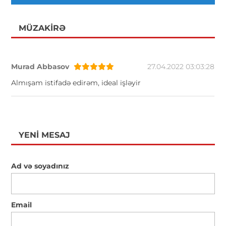
MÜZAKIRƏ
Murad Abbasov
27.04.2022 03:03:28
Almışam istifadə edirəm, ideal işləyir
YENI MESAJ
Ad və soyadınız
Email