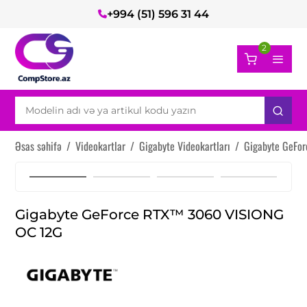
+994 (51) 596 31 44
2
Əsas səhifə
/
Videokartlar
/
Gigabyte Videokartları
/
Gigabyte GeFo
Gigabyte GeForce RTX™ 3060 VISIONG
OC 12G