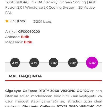
12 GB GDDR6 | 192 Bit Memory | Screen Cooling | RGB
Fusion 2.0 | Windforce 3X Cooling System | 3D Active
FAN
5 / 5
(1 səs)
204 baxış
Artikul:
GF00060200
Anbarda:
Bitib
Mağazada:
Bitib
2 ay
3 ay
6 ay
9 ay
12 ay
MAL HAQQINDA
Gigabyte GeForce RTX™ 3060 VISIONG OC 12G
ən son
istehsal edilən modellərdən biridir. Yüksək keyfiyyətli və
uzun müddət stabil çalışmağı isə, istifadəçi üçün ideal
seçimdir.
Gigabyte GeForce RTX™ 3060 VISIONG OC