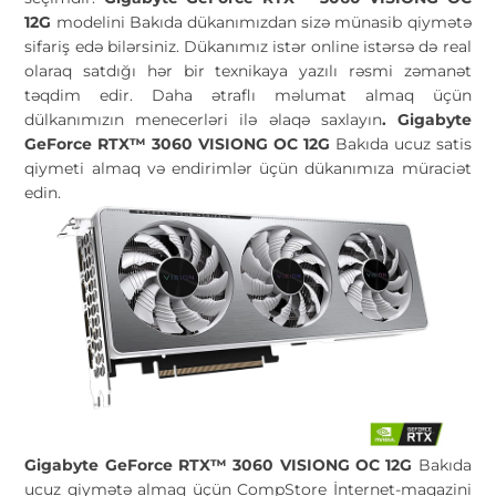
12G
modelini Bakıda dükanımızdan sizə münasib qiymətə
sifariş edə bilərsiniz. Dükanımız istər online istərsə də real
olaraq satdığı hər bir texnikaya yazılı rəsmi zəmanət
təqdim edir. Daha ətraflı məlumat almaq üçün
dülkanımızın menecerləri ilə əlaqə saxlayın
.
Gigabyte
GeForce RTX™ 3060 VISIONG OC 12G
Bakıda ucuz satis
qiymeti almaq və endirimlər üçün dükanımıza müraciət
edin.
Gigabyte GeForce RTX™ 3060 VISIONG OC 12G
Bakıda
ucuz qiymətə almaq üçün CompStore İnternet-maqazini