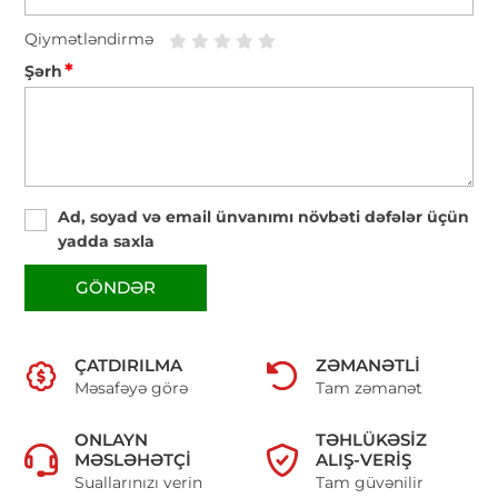
Qiymətləndirmə
*
Şərh
Ad, soyad və email ünvanımı növbəti dəfələr üçün
yadda saxla
GÖNDƏR
ÇATDIRILMA
ZƏMANƏTLI
Məsafəyə görə
Tam zəmanət
ONLAYN
TƏHLÜKƏSIZ
MƏSLƏHƏTÇI
ALIŞ-VERIŞ
Suallarınızı verin
Tam güvənilir