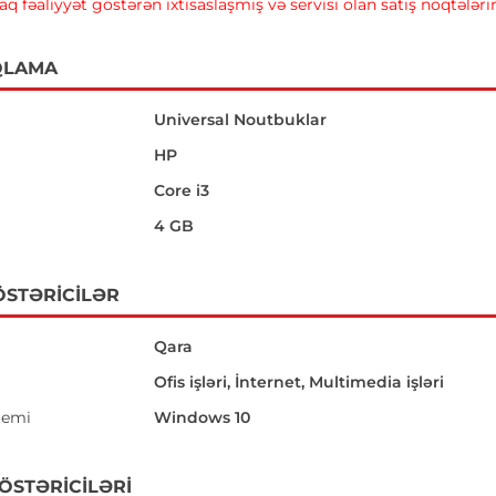
raq fəaliyyət göstərən ixtisaslaşmış və servisi olan satış nöqtələr
QLAMA
Universal Noutbuklar
HP
Core i3
4 GB
ÖSTƏRICILƏR
Qara
Ofis işləri, İnternet, Multimedia işləri
temi
Windows 10
GÖSTƏRICILƏRI