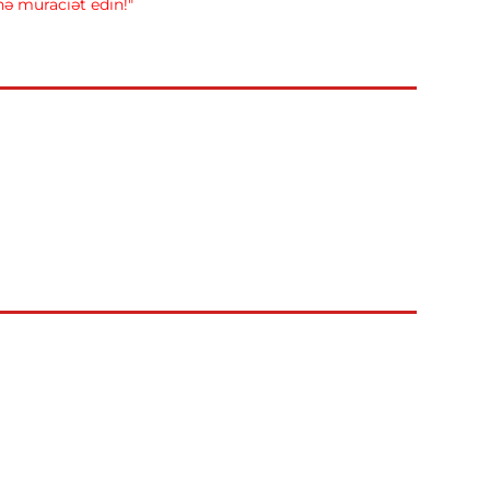
inə müraciət edin!"