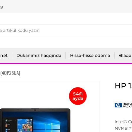
ng
anət
Dükanımız haqqında
Hissə-hissə ödəmə
Əlaqə
 (4QP25UA)
HP 
54₼
ayda
Intel® 
NVMe™ |