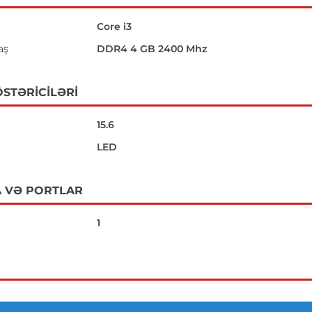
Core i3
aş
DDR4 4 GB 2400 Mhz
STƏRICILƏRI
15.6
LED
 VƏ PORTLAR
1