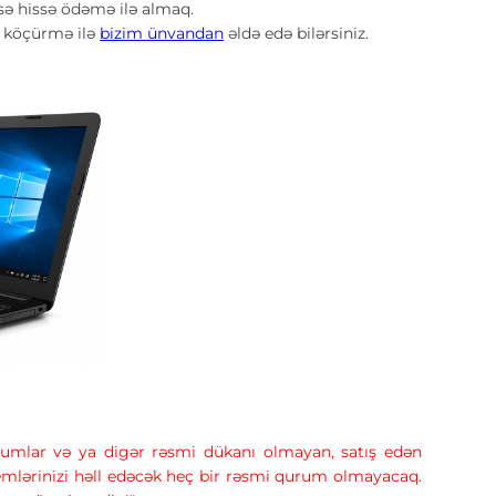
ə hissə ödəmə ilə almaq.
, köçürmə ilə
bizim ünvandan
əldə edə bilərsiniz.
forumlar və ya digər rəsmi dükanı olmayan, satış edən
lemlərinizi həll edəcək heç bir rəsmi qurum olmayacaq.