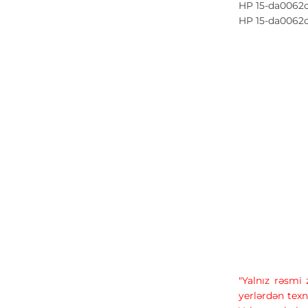
HP 15-da0062c
HP 15-da0062
"Yalnız rəsmi
yerlərdən texn