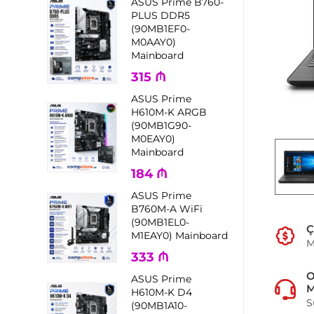
ASUS Prime B760-
PLUS DDR5
(90MB1EF0-
M0AAY0)
Mainboard
315
₼
ASUS Prime
H610M-K ARGB
(90MB1G90-
M0EAY0)
Mainboard
184
₼
ASUS Prime
B760M-A WiFi
(90MB1EL0-
Ç
M1EAY0) Mainboard
M
333
₼
ASUS Prime
M
H610M-K D4
S
(90MB1A10-