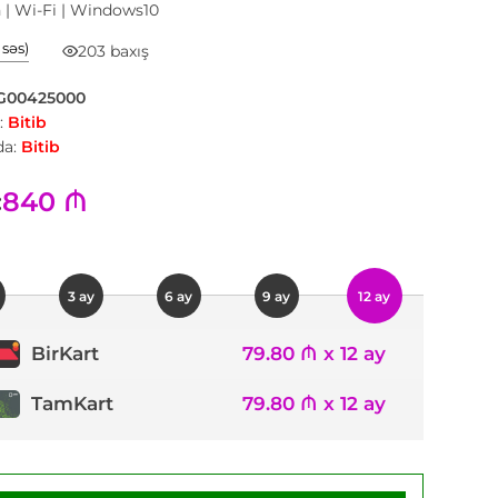
h | Wi-Fi | Windows10
1 səs)
203 baxış
G00425000
:
Bitib
a:
Bitib
840 ₼
:
3 ay
6 ay
9 ay
12 ay
79.80 ₼ x 12 ay
BirKart
TamKart
79.80 ₼ x 12 ay