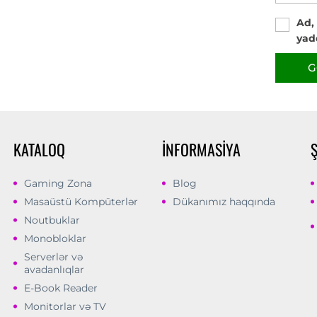
Ad,
yad
G
KATALOQ
İNFORMASIYA
Gaming Zona
Blog
Masaüstü Kompüterlər
Dükanımız haqqında
Noutbuklar
Monobloklar
Serverlər və
avadanlıqlar
E-Book Reader
Monitorlar və TV