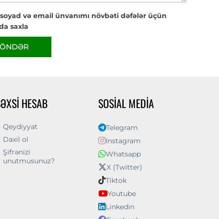
 soyad və email ünvanımı növbəti dəfələr üçün
da saxla
ÖNDƏR
ŞƏXSI HESAB
SOSIAL MEDIA
Qeydiyyat
Telegram
Daxil ol
Instagram
Şifrənizi
Whatsapp
unutmusunuz?
X (Twitter)
Tiktok
Youtube
Linkedin