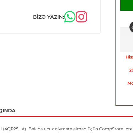
BIZƏ YAZIN:
His
2
Mo
QINDA
l (4QP25UA) Bakıda ucuz qiymətə almaq üçün CompStore İnter