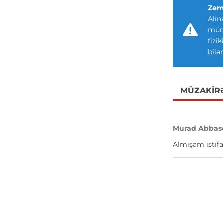
Zəm
Alın
müdd
fizi
bilər
MÜZAKIR
Murad Abbas
Almışam istifa