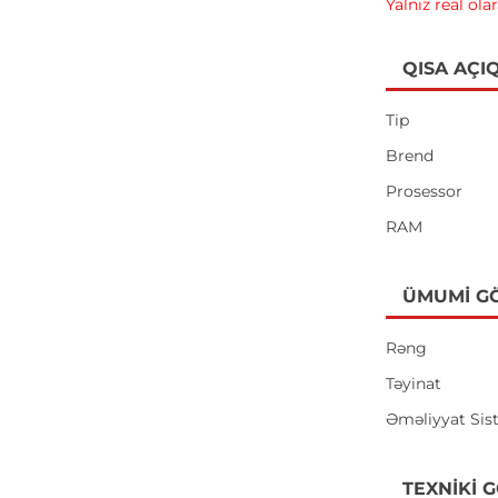
Yalnız real ola
QISA AÇI
Tip
Brend
Prosessor
RAM
ÜMUMI G
Rəng
Təyinat
Əməliyyat Sis
TEXNIKI 