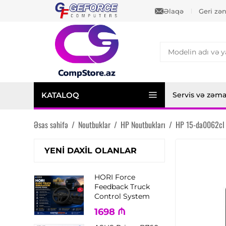
Əlaqə
Geri zə
KATALOQ
Servis və zəm
Əsas səhifə
/
Noutbuklar
/
HP Noutbukları
/
HP 15-da0062cl
YENI DAXIL OLANLAR
HORI Force
Feedback Truck
Control System
1698
₼