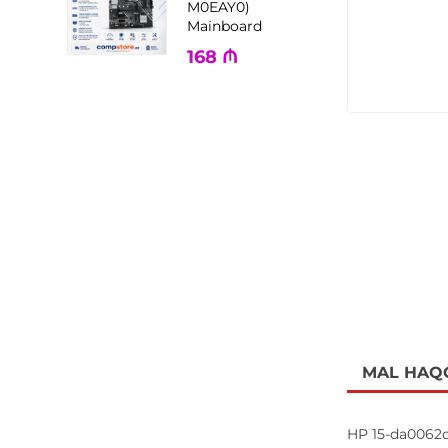
M0EAY0)
Mainboard
168
₼
MAL HAQ
HP 15-da0062c