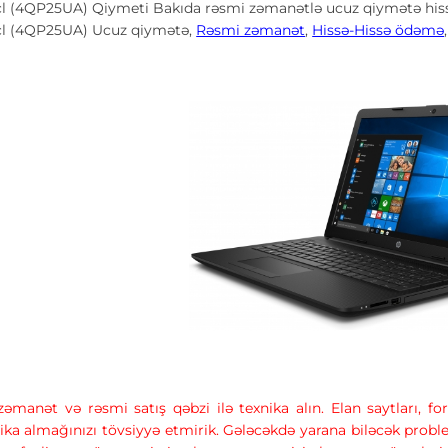
l (4QP25UA) Qiymeti Bakıda rəsmi zəmanətlə ucuz qiymətə hiss
cl (4QP25UA)
Ucuz qiymətə,
Rəsmi zəmanət
,
Hissə-Hissə ödəmə
 zəmanət və rəsmi satış qəbzi ilə texnika alın. Elan saytları, 
ika almağınızı tövsiyyə etmirik. Gələcəkdə yarana biləcək prob