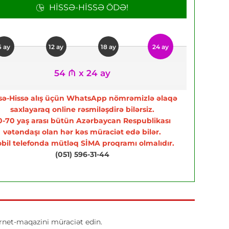
HISSƏ-HISSƏ ÖDƏ!
6 ay
12 ay
18 ay
24 ay
54 ₼ x 24 ay
sə-Hissə alış üçün WhatsApp nömrəmizlə əlaqə
saxlayaraq online rəsmiləşdirə bilərsiz.
0-70 yaş arası bütün Azərbaycan Respublikası
vətəndaşı olan hər kəs müraciət edə bilər.
bil telefonda mütləq SİMA proqramı olmalıdır.
(051) 596-31-44
net-maqazini müraciət edin.