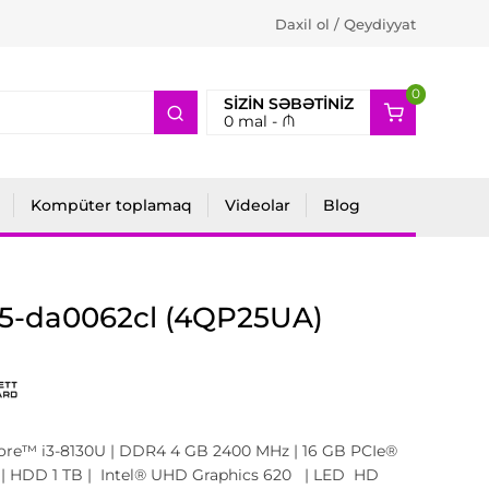
Daxil ol / Qeydiyyat
0
2
SIZIN SƏBƏTINIZ
0
mal -
₼
Kompüter toplamaq
Videolar
Blog
15-da0062cl (4QP25UA)
Core™ i3-8130U | DDR4 4 GB 2400 MHz | 16 GB PCIe®
 HDD 1 TB | Intel® UHD Graphics 620 | LED HD