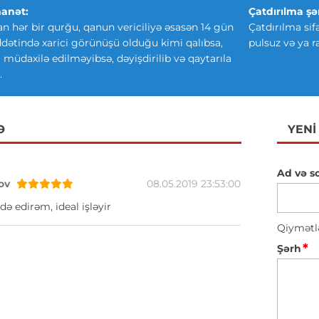
anət:
Çatdırılma şər
an hər bir qurğu, qanun vericiliyə əsasən 14 gün
Çatdırılma sif
ətində xarici görünüşü olduğu kimi qalıbsa,
pulsuz və ya r
ki müdaxilə edilməyibsə, dəyişdirilib və qaytarıla
.
Ə
YENI
Ad və s
ov
08.05.2019 23:53:00
də edirəm, ideal işləyir
Qiymətl
*
Şərh