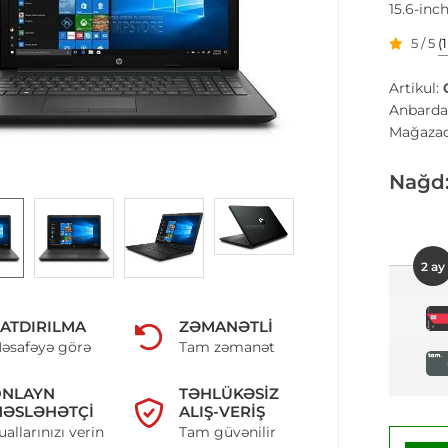
15.6-inc
5 / 5
(
Artikul:
Anbarda
Mağazad
Nağd
2 ay
ATDIRILMA
ZƏMANƏTLI
əsafəyə görə
Tam zəmanət
ONLAYN
TƏHLÜKƏSIZ
ƏSLƏHƏTÇI
ALIŞ-VERIŞ
uallarınızı verin
Tam güvənilir