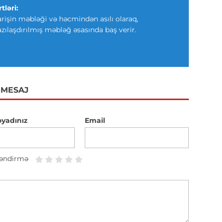
tləri:
arişin məbləği və həcmindən asılı olaraq,
azılaşdırılmış məbləğ əsasında baş verir.
 MESAJ
oyadınız
Email
əndirmə