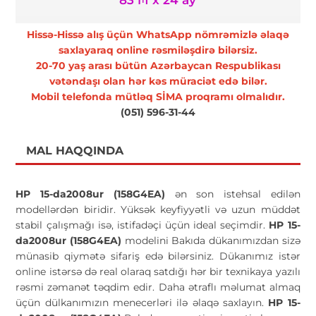
83 ₼ x 24 ay
Hissə-Hissə alış üçün WhatsApp nömrəmizlə əlaqə
saxlayaraq online rəsmiləşdirə bilərsiz.
20-70 yaş arası bütün Azərbaycan Respublikası
vətəndaşı olan hər kəs müraciət edə bilər.
Mobil telefonda mütləq SİMA proqramı olmalıdır.
(051) 596-31-44
MAL HAQQINDA
HP 15-da2008ur (158G4EA)
ən son istehsal edilən
modellərdən biridir. Yüksək keyfiyyətli və uzun müddət
stabil çalışmağı isə, istifadəçi üçün ideal seçimdir.
HP 15-
da2008ur (158G4EA)
modelini Bakıda dükanımızdan sizə
münasib qiymətə sifariş edə bilərsiniz. Dükanımız istər
online istərsə də real olaraq satdığı hər bir texnikaya yazılı
rəsmi zəmanət təqdim edir. Daha ətraflı məlumat almaq
üçün dülkanımızın menecerləri ilə əlaqə saxlayın.
HP 15-