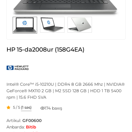
HP 15-da2008ur (158G4EA)
Intel® Core™ i5-10210U | DDR4 8 GB 2666 Mhz | NVIDIA®
GeForce® MX110 2 GB | M2 SSD 128 GB | HDD 1 TB 5400
rpm | 15.6 FHD SVA
5 / 5
(1 səs)
174 baxış
Artikul:
GF00600
Anbarda:
Bitib