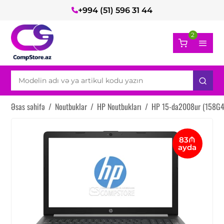
+994 (51) 596 31 44
2
Əsas səhifə
/
Noutbuklar
/
HP Noutbukları
/
HP 15-da2008ur (158G4
83₼
ayda