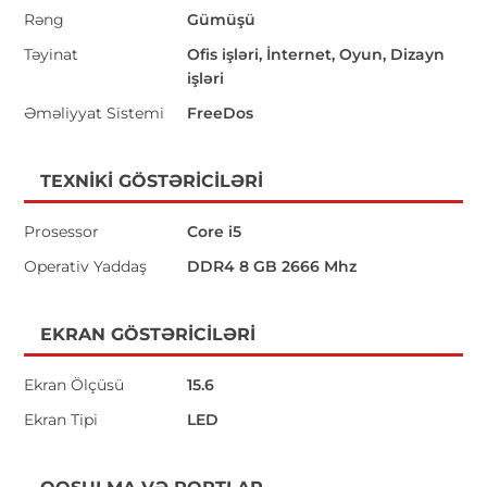
Rəng
Gümüşü
Təyinat
Ofis işləri, İnternet, Oyun, Dizayn
işləri
Əməliyyat Sistemi
FreeDos
TEXNIKI GÖSTƏRICILƏRI
Prosessor
Core i5
Operativ Yaddaş
DDR4 8 GB 2666 Mhz
EKRAN GÖSTƏRICILƏRI
Ekran Ölçüsü
15.6
Ekran Tipi
LED