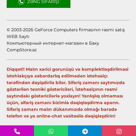
ZƏNG SIFARIŞI
© 2003-2026 GeForce Computers firmasının rəsmi satış
WEB Saytı
Компьютерный интернет-магазин в Баку
CompStore.az
Diqqət!! Malın xarici gorunüşü və komplektləşdirilməsi
istehlakçıya xəbərdarlıq edilmədən istehsalçı
tərəfindən dəyişdirilə bilər. Sifariş zamanı saytımızda
göstərilən texniki göstəriciləri, İstehsalçının rəsmi
saytındakı göstəricilərlə yoxlayın! Yanlışlıq olmaması
üçün, sifariş zamanı bizimlə dəqiqləşdirmə aparın.
Sifariş zamanı malın dükanımızda olmağı barədə
telefon və ya online-chat vasitəsilə dəqiqləşdirin!