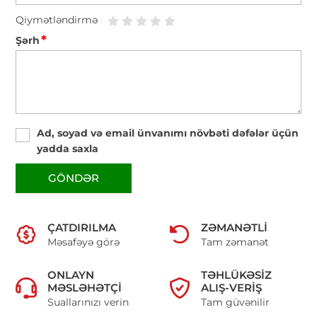
Qiymətləndirmə
*
Şərh
Ad, soyad və email ünvanımı növbəti dəfələr üçün
yadda saxla
GÖNDƏR
ÇATDIRILMA
ZƏMANƏTLI
Məsafəyə görə
Tam zəmanət
ONLAYN
TƏHLÜKƏSIZ
MƏSLƏHƏTÇI
ALIŞ-VERIŞ
Suallarınızı verin
Tam güvənilir