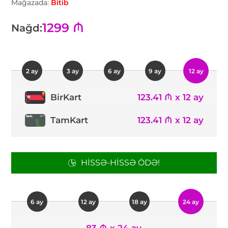
Mağazada:
Bitib
1299 ₼
Nağd:
2 ay
3 ay
6 ay
9 ay
12 ay
123.41 ₼ x 12 ay
BirKart
TamKart
123.41 ₼ x 12 ay
HISSƏ-HISSƏ ÖDƏ!
6 ay
12 ay
18 ay
24 ay