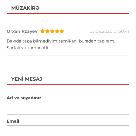
MÜZAKIRƏ
Orxan Rzayev
05.06.2020 01:50:41
Bakıda tapa bilmədiyim texnikanı buradan tapıram.
Sərfəli və zəmanətli
YENI MESAJ
Ad və soyadınız
Email