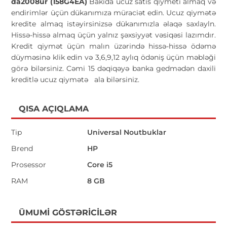
da2008ur (158G4EA)
Bakıda ucuz satis qiymeti almaq və
endirimlər üçün dükanımıza müraciət edin. Ucuz qiymətə
kredite almaq istəyirsinizsə dükanımızla əlaqə saxlayln.
Hissə-hissə almaq üçün yalnız şəxsiyyət vəsiqəsi lazımdır.
Kredit qiymət üçün malın üzərində hissə-hissə ödəmə
düyməsinə klik edin və 3,6,9,12 aylıq ödəniş üçün məbləği
görə bilərsiniz. Cəmi 15 dəqiqəyə banka gedmədən daxili
kreditlə ucuz qiymətə
ala bilərsiniz.
QISA AÇIQLAMA
Tip
Universal Noutbuklar
Brend
HP
Prosessor
Core i5
RAM
8 GB
ÜMUMI GÖSTƏRICILƏR