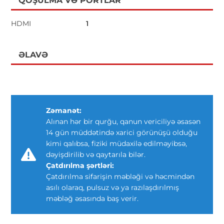
QOŞULMA VƏ PORTLAR
HDMI
1
ƏLAVƏ
Zəmanət:
Alınan hər bir qurğu, qanun vericiliyə əsasən
14 gün müddətində xarici görünüşü olduğu
kimi qalıbsa, fiziki müdaxilə edilməyibsə,
dəyişdirilib və qaytarıla bilər.
Çatdırılma şərtləri:
Çatdırılma sifarişin məbləği və həcmindən
asılı olaraq, pulsuz və ya razılaşdırılmış
məbləğ əsasında baş verir.